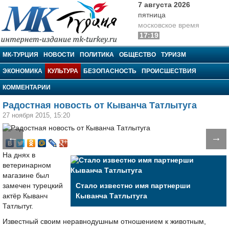
7 августа 2026
пятница
московское время
17:19
МК-Турция
МК-ТУРЦИЯ
НОВОСТИ
ПОЛИТИКА
ОБЩЕСТВО
ТУРИЗМ
ЭКОНОМИКА
КУЛЬТУРА
БЕЗОПАСНОСТЬ
ПРОИСШЕСТВИЯ
КОММЕНТАРИИ
Радостная новость от Кыванча Татлытуга
27 ноября 2015, 15:20
←
→
На днях в
ветеринарном
магазине был
замечен турецкий
Стало известно имя партнерши
актёр Кыванч
Кыванча Татлытуга
Татлытуг.
Известный своим неравнодушным отношением к животным,