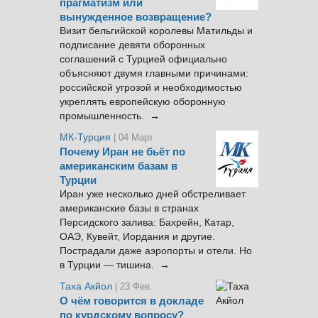
прагматизм или
вынужденное возвращение?
Визит бельгийской королевы Матильды и
подписание девяти оборонных
соглашений с Турцией официально
объясняют двумя главными причинами:
российской угрозой и необходимостью
укреплять европейскую оборонную
промышленность. →
МК-Турция
| 04 Март
Почему Иран не бьёт по
американским базам в
Турции
Иран уже несколько дней обстреливает
американские базы в странах
Персидского залива: Бахрейн, Катар,
ОАЭ, Кувейт, Иордания и другие.
Пострадали даже аэропорты и отели. Но
в Турции — тишина. →
Таха Акйол
| 23 Фев.
О чём говорится в докладе
по курдскому вопросу?