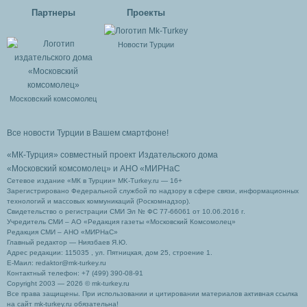
Партнеры
Проекты
Новости Турции
Московский комсомолец
Все новости Турции в Вашем смартфоне!
«МК-Турция» совместный проект Издательского дома
«Московский комсомолец»
и АНО «МИРНаС
Сетевое издание «МК в Турции» MK-Turkey.ru — 16+
Зарегистрировано Федеральной службой по надзору в сфере связи, информационных
технологий и массовых коммуникаций (Роскомнадзор).
Свидетельство о регистрации СМИ Эл № ФС 77-66061 от 10.06.2016 г.
Учредитель СМИ – АО «Редакция газеты «Московский Комсомолец»
Редакция СМИ – АНО «МИРНаС»
Главный редактор — Ниязбаев Я.Ю.
Адрес редакции: 115035 , ул. Пятницкая, дом 25, строение 1.
Е-Маил: redaktor@mk-turkey.ru
Контактный телефон: +7 (499) 390-08-91
Copyright 2003 — 2026 © mk-turkey.ru
Все права защищены. При использовании и цитировании материалов активная ссылка
на сайт mk-turkey.ru обязательна!