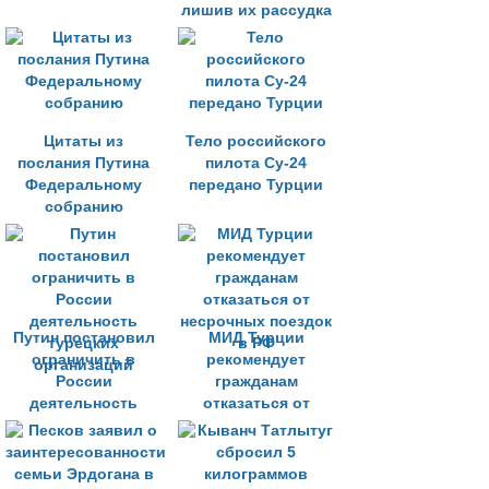
лишив их рассудка
Цитаты из
Тело российского
послания Путина
пилота Су-24
Федеральному
передано Турции
собранию
Путин постановил
МИД Турции
ограничить в
рекомендует
России
гражданам
деятельность
отказаться от
турецких
несрочных поездок
организаций
в РФ