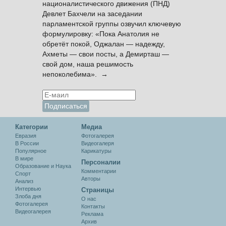
националистического движения (ПНД)
Девлет Бахчели на заседании
парламентской группы озвучил ключевую
формулировку: «Пока Анатолия не
обретёт покой, Оджалан — надежду,
Ахметы — свои посты, а Демирташ —
свой дом, наша решимость
непоколебима». →
Категории
Медиа
Евразия
Фотогалерея
В России
Видеогалеря
Популярное
Карикатуры
В мире
Персоналии
Образование и Наука
Комментарии
Спорт
Авторы
Анализ
Интервью
Cтраницы
Злоба дня
О нас
Фотогалерея
Контакты
Видеогалерея
Реклама
Архив