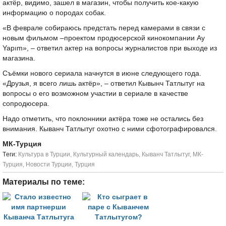
актёр, видимо, зашел в магазин, чтобы получить кое-какую
информацию о породах собак.
«В феврале собираюсь предстать перед камерами в связи с
новым фильмом –проектом продюсерской кинокомпании Ay
Yapım», – ответил актер на вопросы журналистов при выходе из
магазина.
Съёмки нового сериала начнутся в июне следующего года.
«Друзья, я всего лишь актёр», – ответил Кывынч Татлытуг на
вопросы о его возможном участии в сериале в качестве
сопродюсера.
Надо отметить, что поклонники актёра тоже не остались без
внимания. Кыванч Татлытуг охотно с ними сфотографировался.
МК-Турция
Tеги:
Культура в Турции
,
Культурный календарь
,
Кыванч Татлытуг
,
МК-
Турция
,
Новости Турции
,
Турция
Материалы по теме: