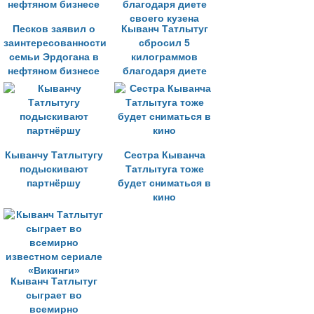
Песков заявил о
Кыванч Татлытуг
заинтересованности
сбросил 5
семьи Эрдогана в
килограммов
нефтяном бизнесе
благодаря диете
своего кузена
Кыванчу Татлытугу
Сестра Кыванча
подыскивают
Татлытуга тоже
партнёршу
будет сниматься в
кино
Кыванч Татлытуг
сыграет во
всемирно