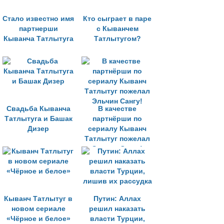
Стало известно имя
Кто сыграет в паре
партнерши
с Кыванчем
Кыванча Татлытуга
Татлытугом?
Свадьба Кыванча
В качестве
Татлытуга и Башак
партнёрши по
Дизер
сериалу Кыванч
Татлытуг пожелал
Эльчин Сангу!
Кыванч Татлытуг в
Путин: Аллах
новом сериале
решил наказать
«Чёрное и белое»
власти Турции,