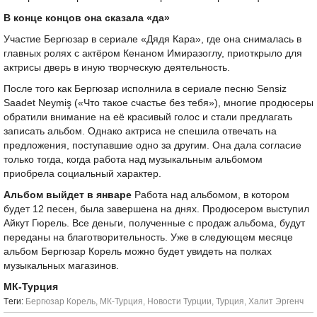
В конце концов она сказала «да»
Участие Бергюзар в сериале «Дядя Кара», где она снималась в
главных ролях с актёром Кенаном Имиразоглу, приоткрыло для
актрисы дверь в иную творческую деятельность.
После того как Бергюзар исполнила в сериале песню Sensiz
Saadet Neymiş («Что такое счастье без тебя»), многие продюсеры
обратили внимание на её красивый голос и стали предлагать
записать альбом. Однако актриса не спешила отвечать на
предложения, поступавшие одно за другим. Она дала согласие
только тогда, когда работа над музыкальным альбомом
приобрела социальный характер.
Альбом выйдет в январе
Работа над альбомом, в котором
будет 12 песен, была завершена на днях. Продюсером выступил
Айкут Гюрель. Все деньги, полученные с продаж альбома, будут
переданы на благотворительность. Уже в следующем месяце
альбом Бергюзар Корель можно будет увидеть на полках
музыкальных магазинов.
МК-Турция
Tеги:
Бергюзар Корель
,
МК-Турция
,
Новости Турции
,
Турция
,
Халит Эргенч