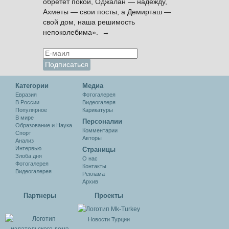
обретёт покой, Оджалан — надежду,
Ахметы — свои посты, а Демирташ —
свой дом, наша решимость
непоколебима». →
Категории
Медиа
Евразия
Фотогалерея
В России
Видеогалеря
Популярное
Карикатуры
В мире
Персоналии
Образование и Наука
Комментарии
Спорт
Авторы
Анализ
Интервью
Cтраницы
Злоба дня
О нас
Фотогалерея
Контакты
Видеогалерея
Реклама
Архив
Партнеры
Проекты
Новости Турции