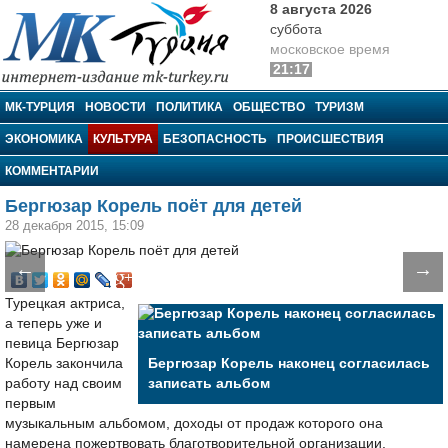
8 августа 2026
суббота
московское время
21:17
МК-Турция
МК-ТУРЦИЯ
НОВОСТИ
ПОЛИТИКА
ОБЩЕСТВО
ТУРИЗМ
ЭКОНОМИКА
КУЛЬТУРА
БЕЗОПАСНОСТЬ
ПРОИСШЕСТВИЯ
КОММЕНТАРИИ
Бергюзар Корель поёт для детей
28 декабря 2015, 15:09
←
→
Турецкая актриса,
а теперь уже и
певица Бергюзар
Корель закончила
Бергюзар Корель наконец согласилась
работу над своим
записать альбом
первым
музыкальным альбомом, доходы от продаж которого она
намерена пожертвовать благотворительной организации.