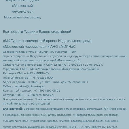
Московский комсомолец
Все новости Турции в Вашем смартфоне!
«МК-Турция» совместный проект Издательского дома
«Московский комсомолец»
и АНО «МИРНаС
Сетевое издание «МК в Турции» MK-Turkey.ru — 16+
Зарегистрировано Федеральной службой по надзору в сфере связи, информационных
технологий и массовых коммуникаций (Роскомнадзор).
Свидетельство о регистрации СМИ Эл № ФС 77-66061 от 10.06.2016 г.
Учредитель СМИ – АО «Редакция газеты «Московский Комсомолец»
Редакция СМИ – АНО «МИРНаС»
Главный редактор — Ниязбаев Я.Ю.
Адрес редакции: 115035 , ул. Пятницкая, дом 25, строение 1.
Е-Маил: redaktor@mk-turkey.ru
Контактный телефон: +7 (499) 390-08-91
Copyright 2003 — 2026 © mk-turkey.ru
Все права защищены. При использовании и цитировании материалов активная ссылка
на сайт mk-turkey.ru обязательна!
Для читателей
: В России признаны экстремистскими и запрещены организации ФБК (Фонд борьбы
с коррупцией, признан иноагентом), Штабы Навального, «Национал-большевистская партия»,
«Свидетели Иеговы», «Армия воли народа», «Русский общенациональный союз», «Движение
против нелегальной иммиграции», «Правый сектор», УНА-УНСО, УПА, «Тризуб им. Степана