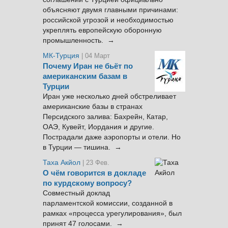
объясняют двумя главными причинами:
российской угрозой и необходимостью
укреплять европейскую оборонную
промышленность. →
МК-Турция
| 04 Март
Почему Иран не бьёт по
американским базам в
Турции
Иран уже несколько дней обстреливает
американские базы в странах
Персидского залива: Бахрейн, Катар,
ОАЭ, Кувейт, Иордания и другие.
Пострадали даже аэропорты и отели. Но
в Турции — тишина. →
Таха Акйол
| 23 Фев.
О чём говорится в докладе
по курдскому вопросу?
Совместный доклад
парламентской комиссии, созданной в
рамках «процесса урегулирования», был
принят 47 голосами. →