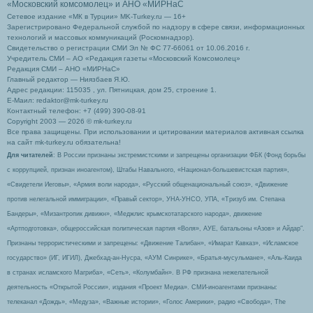
«Московский комсомолец»
и АНО «МИРНаС
Сетевое издание «МК в Турции» MK-Turkey.ru — 16+
Зарегистрировано Федеральной службой по надзору в сфере связи, информационных
технологий и массовых коммуникаций (Роскомнадзор).
Свидетельство о регистрации СМИ Эл № ФС 77-66061 от 10.06.2016 г.
Учредитель СМИ – АО «Редакция газеты «Московский Комсомолец»
Редакция СМИ – АНО «МИРНаС»
Главный редактор — Ниязбаев Я.Ю.
Адрес редакции: 115035 , ул. Пятницкая, дом 25, строение 1.
Е-Маил: redaktor@mk-turkey.ru
Контактный телефон: +7 (499) 390-08-91
Copyright 2003 — 2026 © mk-turkey.ru
Все права защищены. При использовании и цитировании материалов активная ссылка
на сайт mk-turkey.ru обязательна!
Для читателей
: В России признаны экстремистскими и запрещены организации ФБК (Фонд борьбы
с коррупцией, признан иноагентом), Штабы Навального, «Национал-большевистская партия»,
«Свидетели Иеговы», «Армия воли народа», «Русский общенациональный союз», «Движение
против нелегальной иммиграции», «Правый сектор», УНА-УНСО, УПА, «Тризуб им. Степана
Бандеры», «Мизантропик дивижн», «Меджлис крымскотатарского народа», движение
«Артподготовка», общероссийская политическая партия «Воля», АУЕ, батальоны «Азов» и Айдар″.
Признаны террористическими и запрещены: «Движение Талибан», «Имарат Кавказ», «Исламское
государство» (ИГ, ИГИЛ), Джебхад-ан-Нусра, «АУМ Синрике», «Братья-мусульмане», «Аль-Каида
в странах исламского Магриба», «Сеть», «Колумбайн». В РФ признана нежелательной
деятельность «Открытой России», издания «Проект Медиа». СМИ-иноагентами признаны:
телеканал «Дождь», «Медуза», «Важные истории», «Голос Америки», радио «Свобода», The