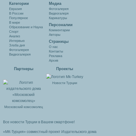
Категории
Медиа
Евразия
Фотогалерея
В России
Видеогалеря
Популярное
Карикатуры
В мире
Персоналии
Образование и Наука
Комментарии
Спорт
Авторы
Анализ
Интервью
Cтраницы
Злоба дня
О нас
Фотогалерея
Контакты
Видеогалерея
Реклама
Архив
Партнеры
Проекты
Новости Турции
Московский комсомолец
Все новости Турции в Вашем смартфоне!
«МК-Турция» совместный проект Издательского дома