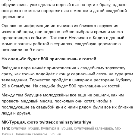
обручившись, уже сделали первый шаг на пути к браку, однако
они долго не могли определиться с местом и датой свадебной
церемонии.
Однако по информации источников из близкого окружения
известной пары, они недавно всё же выбрали время и место
предстоящего события. Так как и Неслихан и Кадир в данный
момент заняты работой в сериалах, свадебную церемонию
назначили на 9 июля.
На свадьбе будет 500 приглашенных гостей
Звёздная пара начнёт приготовления к свадебному торжеству
сразу, как только подойдёт к концу сериальный сезон на турецком
телевидении. Торжество пройдёт в шикарном ресторане Чубуклу
29 в Стамбуле. На свадьбе будет 500 приглашённых гостей.
Между тем будущие молодожёны все еще не решили, как им
провести медовый месяц, поскольку они хотят, чтобы в
последующие за свадьбой дни с ними рядом были все их близкие
люди и друзья.
МК-Турция, фото twitter.com/instyleturkiye
Tеги:
Культура Турции
,
Культура в Турции
,
Культурный календарь
,
МК-
Турция
,
Турецкие сериалы
,
Турция