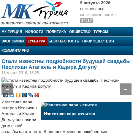
9 августа 2026
воскресенье
московское время
14:17
МК-Турция
МК-ТУРЦИЯ
НОВОСТИ
ПОЛИТИКА
ОБЩЕСТВО
ТУРИЗМ
ЭКОНОМИКА
КУЛЬТУРА
БЕЗОПАСНОСТЬ
ПРОИСШЕСТВИЯ
КОММЕНТАРИИ
Стали известны подробности будущей свадьбы
Неслихан Атагюль и Кадира Догулу
18 марта 2016, 13:25
←
→
Известная пара
актёров Неслихан
Атагюль и Кадир
Известная пара женится
Догулу назначили
дату своей
свадьбы на это лето. В прошлом месяце влюбленные,