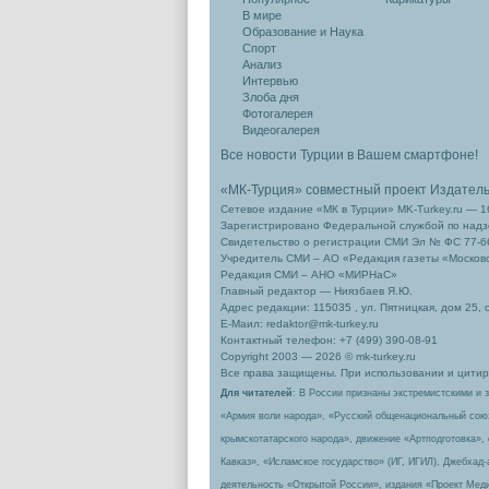
В мире
Образование и Наука
Спорт
Анализ
Интервью
Злоба дня
Фотогалерея
Видеогалерея
Все новости Турции в Вашем смартфоне!
«МК-Турция» совместный проект Издател
Сетевое издание «МК в Турции» MK-Turkey.ru — 1
Зарегистрировано Федеральной службой по надзо
Свидетельство о регистрации СМИ Эл № ФС 77-66
Учредитель СМИ – АО «Редакция газеты «Москов
Редакция СМИ – АНО «МИРНаС»
Главный редактор — Ниязбаев Я.Ю.
Адрес редакции: 115035 , ул. Пятницкая, дом 25, 
Е-Маил: redaktor@mk-turkey.ru
Контактный телефон: +7 (499) 390-08-91
Copyright 2003 — 2026 © mk-turkey.ru
Все права защищены. При использовании и цитиро
Для читателей
: В России признаны экстремистскими и 
«Армия воли народа», «Русский общенациональный сою
крымскотатарского народа», движение «Артподготовка»,
Кавказ», «Исламское государство» (ИГ, ИГИЛ), Джебхад
деятельность «Открытой России», издания «Проект Меди