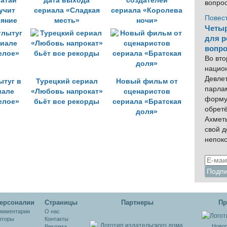
гатай
дата выхода
создателей
вопро
учит
сериала «Сладкая
сериала «Королева
Повес
ояние
месть»
ночи»
Четыр
для р
вопро
Во вто
нацио
Девлет
ытуг в
Турецкий сериал
Новый фильм от
парла
иале
«Любовь напрокат»
сценаристов
форму
елое»
бьёт все рекорды
сериала «Братская
обрет
доля»
Ахмет
свой 
непок
ерсоналии
Cтраницы
Партнеры
Пр
омментарии
О нас
вторы
Контакты
Новос
Реклама