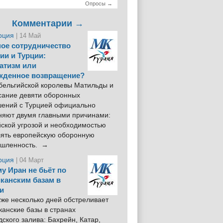
Опросы →
Комментарии →
рция
| 14 Май
ое сотрудничество
ии и Турции:
атизм или
жденное возвращение?
 бельгийской королевы Матильды и
сание девяти оборонных
шений с Турцией официально
няют двумя главными причинами:
йской угрозой и необходимостью
лять европейскую оборонную
шленность. →
рция
| 04 Март
у Иран не бьёт по
канским базам в
и
же несколько дней обстреливает
анские базы в странах
ского залива: Бахрейн, Катар,