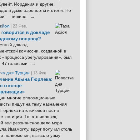
увейт, Иордания и другие.
дали даже аэропорты и отели. Но
ции — тишина. →
Акйол
| 23 Фев.
 говорится в докладе
рдскому вопросу?
стный доклад
ентской комиссии, созданной в
х «процесса урегулирования», был
т 47 голосами. →
тка дня Турции
| 13 Фев.
чение Акына Гюрлека:
л о конце
ализации»
 дни многие оппозиционные
нисты пишут на тему назначения
Гюрлека на ключевой пост в
е юстиции. То, что человек,
ый вел резонансное дело мэра
ла Имамоглу, вдруг получил столь
ие полномочия, вызвало уйму