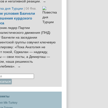
сов и негативной реакции. →
тка дня Турции
| 04 Фев.
е условия Бахчели
ешения курдского
са
рник лидер Партии
налистического движения (ПНД)
 Бахчели на заседании
ментской группы озвучил ключевую
лировку: «Пока Анатолия не
ёт покой, Оджалан — надежду,
ы — свои посты, а Демирташ —
дом, наша решимость
олебима». →
оекты
ти Турции