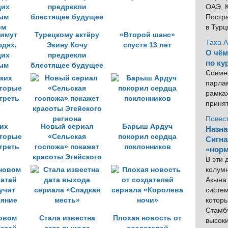
ОАЭ, К
Постра
в Тур
нимут
Турецкому актёру
«Второй шанс»
Таха 
юдях,
Экину Кочу
спустя 13 лет
О чём
щих
предрекли
по ку
ым
блестящее будущее
Совме
ом
парлам
рамка
приня
Повес
ких
Новый сериал
Барыш Ардуч
Назна
оторые
«Сельская
покорил сердца
Сигна
треть
госпожа» покажет
поклонников
«норм
красоты Эгейского
В эти
региона
колум
Акына 
систем
котор
Стамбу
новом
Стала известна
Плохая новость от
высок