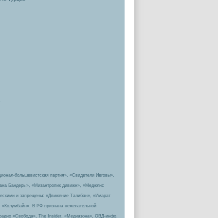
.
ционал-большевистская партия», «Свидетели Иеговы»,
пана Бандеры», «Мизантропик дивижн», «Меджлис
ическими и запрещены: «Движение Талибан», «Имарат
, «Колумбайн». В РФ признана нежелательной
радио «Свобода», The Insider, «Медиазона», ОВД-инфо.