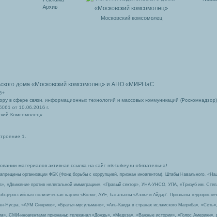
Архив
Московский комсомолец
ьского дома
«Московский комсомолец»
и АНО «МИРНаС
6+
ру в сфере связи, информационных технологий и массовых коммуникаций (Роскомнадзор)
061 от 10.06.2016 г.
ский Комсомолец»
строение 1.
вании материалов активная ссылка на сайт mk-turkey.ru обязательна!
запрещены организации ФБК (Фонд борьбы с коррупцией, признан иноагентом), Штабы Навального, «На
з», «Движение против нелегальной иммиграции», «Правый сектор», УНА-УНСО, УПА, «Тризуб им. Сте
 общероссийская политическая партия «Воля», АУЕ, батальоны «Азов» и Айдар″. Признаны террорист
-ан-Нусра, «АУМ Синрике», «Братья-мусульмане», «Аль-Каида в странах исламского Магриба», «Сеть»
а». СМИ-иноагентами признаны: телеканал «Дождь», «Медуза», «Важные истории», «Голос Америки», 