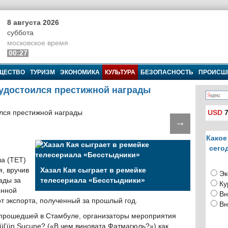
8 августа 2026
суббота
московское время
00:27
ЩЕСТВО
ТУРИЗМ
ЭКОНОМИКА
КУЛЬТУРА
БЕЗОПАСНОСТЬ
ПРОИСШ
удостоился престижной награды
USD
7
→
Какое
сего
а (ТЕТ)
, вручив
Хазал Кая сыграет в ремейке
Эк
ады за
телесериала «Бесстыдники»
Ку
енной
Вн
т экспорта, полученный за прошлый год.
Вн
прошедшей в Стамбуле, организаторы мероприятия
ül’ün Suçune? («В чем виновата Фатмагюль?») как