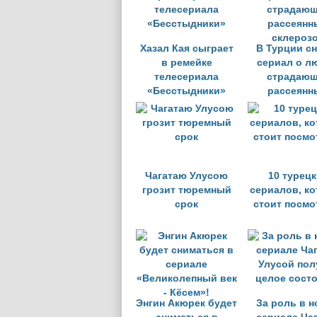
Хазал Кая сыграет
В Турции с
в ремейке
сериал о л
телесериала
страдаю
«Бесстыдники»
рассеянн
склероз
Чагатаю Улусою
10 турец
грозит тюремный
сериалов, к
срок
стоит посмо
Энгин Акюрек будет
За роль в 