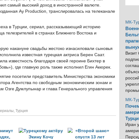
учил самый высокий доход в иностранной валюте.
озданная Ay Production, транслировалась на телеканале
МК-Ту
пеха в Турции, сериал, рассказывающий историю
Военн
ца телезрителей в странах Ближнего Востока и
Бельг
прагм
выну
орую накануне свадьбы жестоко изнасиловали сыновья
Визит
исполнила известная турецкая актриса Берен Саат.
подпи
чила известность благодаря своей героине Бихтер в
согла
овь»), где главную роль также исполнил Егин Акюрек.
объяс
иятие посетили представитель Министерства экономики
росси
ктора Агентства по свободным экономическим зонам и
укреп
м Озге Думлупынар и глава Генерального управления
промы
МК-Ту
Почем
сериалы
,
Турция
амери
Турци
Иран у
америк
Персид