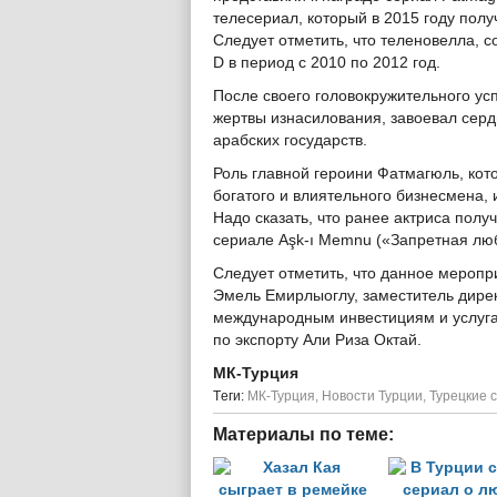
телесериал, который в 2015 году пол
Следует отметить, что теленовелла, с
D в период с 2010 по 2012 год.
После своего головокружительного ус
жертвы изнасилования, завоевал серд
арабских государств.
Роль главной героини Фатмагюль, кот
богатого и влиятельного бизнесмена, 
Надо сказать, что ранее актриса полу
сериале Aşk-ı Memnu («Запретная люб
Следует отметить, что данное меропр
Эмель Емирлыоглу, заместитель дире
международным инвестициям и услуга
по экспорту Али Риза Октай.
МК-Турция
Tеги:
МК-Турция
,
Новости Турции
,
Турецкие 
Материалы по теме: