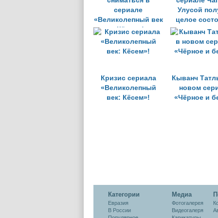
сниматься в
сериале Ча
сериале
Улусой пол
«Великолепный век
целое сост
- Кёсем»!
Кризис сериала
Кыванч Татл
«Великолепный
новом сер
век: Кёсем»!
«Чёрное и б
Категории
Медиа
П
Евразия
Фотогалерея
К
В России
Видеогалеря
А
Популярное
Карикатуры