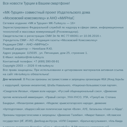
Все новости Турции в Вашем смартфоне!
«МК-Турция» совместный проект Издательского дома
«Московский комсомолец»
и АНО «МИРНаС
Сетевое издание «МК в Турции» MK-Turkey.ru — 16+
Зарегистрировано Федеральной службой по надзору в сфере связи, информационных
технологий и массовых коммуникаций (Роскомнадзор).
Свидетельство о регистрации СМИ Эл № ФС 77-66061 от 10.06.2016 г.
Учредитель СМИ – АО «Редакция газеты «Московский Комсомолец»
Редакция СМИ – АНО «МИРНаС»
Главный редактор — Ниязбаев Я.Ю.
Адрес редакции: 115035 , ул. Пятницкая, дом 25, строение 1.
Е-Маил: redaktor@mk-turkey.ru
Контактный телефон: +7 (499) 390-08-91
Copyright 2003 — 2026 © mk-turkey.ru
Все права защищены. При использовании и цитировании материалов активная ссылка
на сайт mk-turkey.ru обязательна!
Для читателей
: В России признаны экстремистскими и запрещены организации ФБК (Фонд борьбы
с коррупцией, признан иноагентом), Штабы Навального, «Национал-большевистская партия»,
«Свидетели Иеговы», «Армия воли народа», «Русский общенациональный союз», «Движение
против нелегальной иммиграции», «Правый сектор», УНА-УНСО, УПА, «Тризуб им. Степана
Бандеры», «Мизантропик дивижн», «Меджлис крымскотатарского народа», движение
«Артподготовка», общероссийская политическая партия «Воля», АУЕ, батальоны «Азов» и Айдар″.
Признаны террористическими и запрещены: «Движение Талибан», «Имарат Кавказ», «Исламское
государство» (ИГ, ИГИЛ), Джебхад-ан-Нусра, «АУМ Синрике», «Братья-мусульмане», «Аль-Каида