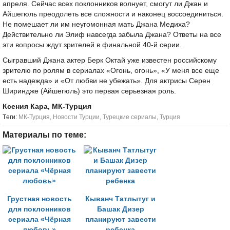
апреля. Сейчас всех поклонников волнует, смогут ли Джан и
Айшегюль преодолеть все сложности и наконец воссоединиться.
Не помешает ли им неугомонная мать Джана Медиха?
Действительно ли Элиф навсегда забыла Джана? Ответы на все
эти вопросы ждут зрителей в финальной 40-й серии.
Сыгравший Джана актер Берк Октай уже известен российскому
зрителю по ролям в сериалах «Огонь, огонь», «У меня все еще
есть надежда» и «От любви не убежать». Для актрисы Серен
Шириндже (Айшегюль) это первая серьезная роль.
Ксения Кара, МК-Турция
Tеги:
МК-Турция
,
Новости Турции
,
Турецкие сериалы
,
Турция
Материалы по теме:
Грустная новость
Кыванч Татлытуг и
для поклонников
Башак Дизер
сериала «Чёрная
планируют завести
любовь»
ребенка