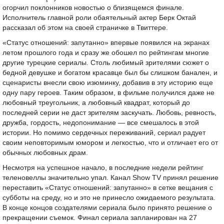
огорчил поклонников новостью о близящемся финале.
Исполнитель главной роли обаятельный актер Берк Октай
рассказал об этом на своей страничке в Твиттере.
«Статус отношений: запутанно» впервые появился на экранах
летом прошлого года и сразу же обошел по рейтингам многие
другие турецкие сериалы. Столь любимый зрителями сюжет о
бедной девушке и богатом красавце был бы слишком банален, и
сценаристы внесли свою изюминку, добавив в эту историю еще
одну пару героев. Таким образом, в фильме получился даже не
любовный треугольник, а любовный квадрат, который до
последней серии не даст зрителям заскучать. Любовь, ревность,
дружба, гордость, недопонимание — все смешалось в этой
истории. Но помимо сердечных переживаний, сериал радует
своим неповторимым юмором и легкостью, что и отличает его от
обычных любовных драм.
Несмотря на успешное начало, в последние недели рейтинг
теленовеллы значительно упал. Канал Show TV принял решение
переставить «Статус отношений: запутанно» в сетке вещания с
субботы на среду, но и это не принесло ожидаемого результата.
В конце концов создателями сериала было принято решение о
прекращении съемок. Финал сериала запланирован на 27