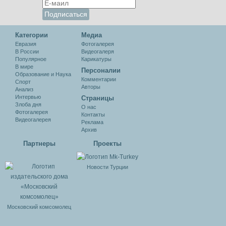
Категории
Медиа
Евразия
Фотогалерея
В России
Видеогалеря
Популярное
Карикатуры
В мире
Персоналии
Образование и Наука
Комментарии
Спорт
Авторы
Анализ
Интервью
Cтраницы
Злоба дня
О нас
Фотогалерея
Контакты
Видеогалерея
Реклама
Архив
Партнеры
Проекты
Новости Турции
Московский комсомолец