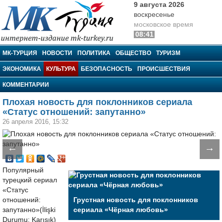
9 августа 2026
воскресенье
московское время
08:41
МК-Турция
МК-ТУРЦИЯ
НОВОСТИ
ПОЛИТИКА
ОБЩЕСТВО
ТУРИЗМ
ЭКОНОМИКА
КУЛЬТУРА
БЕЗОПАСНОСТЬ
ПРОИСШЕСТВИЯ
КОММЕНТАРИИ
Плохая новость для поклонников сериала
«Статус отношений: запутанно»
26 апреля 2016, 15:32
←
→
Популярный
турецкий сериал
«Статус
отношений:
Грустная новость для поклонников
запутанно»(İlişki
сериала «Чёрная любовь»
Durumu: Karışık)