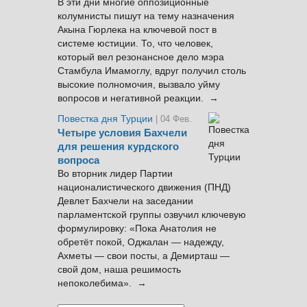
В эти дни многие оппозиционные
колумнисты пишут на тему назначения
Акына Гюрлека на ключевой пост в
системе юстиции. То, что человек,
который вел резонансное дело мэра
Стамбула Имамоглу, вдруг получил столь
высокие полномочия, вызвало уйму
вопросов и негативной реакции. →
Повестка дня Турции
| 04 Фев.
Четыре условия Бахчели
для решения курдского
вопроса
Во вторник лидер Партии
националистического движения (ПНД)
Девлет Бахчели на заседании
парламентской группы озвучил ключевую
формулировку: «Пока Анатолия не
обретёт покой, Оджалан — надежду,
Ахметы — свои посты, а Демирташ —
свой дом, наша решимость
непоколебима». →