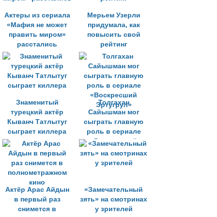
Актеры из сериала
Мерьем Узерли
«Мафия не может
придумала, как
править миром»
повысить свой
расстались
рейтинг
Знаменитый
Толгахан
турецкий актёр
Сайышман мог
Кыванч Татлытуг
сыграть главную
сыграет киллера
роль в сериале
«Воскресший
Эртугрул»
Актёр Арас Айдын
«Замечательный
в первый раз
зять» на смотринах
снимется в
у зрителей