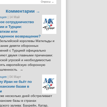
Опросы →
Комментарии →
рция
| 14 Май
ое сотрудничество
ии и Турции:
атизм или
жденное возвращение?
 бельгийской королевы Матильды и
сание девяти оборонных
шений с Турцией официально
няют двумя главными причинами:
йской угрозой и необходимостью
лять европейскую оборонную
шленность. →
рция
| 04 Март
у Иран не бьёт по
канским базам в
и
же несколько дней обстреливает
анские базы в странах
ского залива: Бахрейн, Катар,