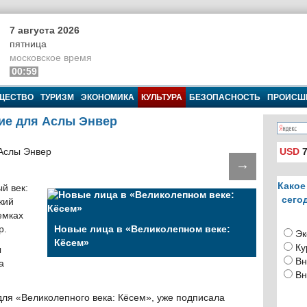
7 августа 2026
пятница
московское время
00:59
ЩЕСТВО
ТУРИЗМ
ЭКОНОМИКА
КУЛЬТУРА
БЕЗОПАСНОСТЬ
ПРОИСШ
ие для Аслы Энвер
USD
7
→
Какое
й век:
сего
кий
емках
р.
Новые лица в «Великолепном веке:
Эк
Кёсем»
Ку
ы
Вн
а
Вн
ля «Великолепного века: Кёсем», уже подписала