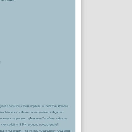
.
ционал-большевистская партия», «Свидетели Иеговы»,
пана Бандеры», «Мизантропик дивижн», «Меджлис
ическими и запрещены: «Движение Талибан», «Имарат
, «Колумбайн». В РФ признана нежелательной
радио «Свобода», The Insider, «Медиазона», ОВД-инфо.