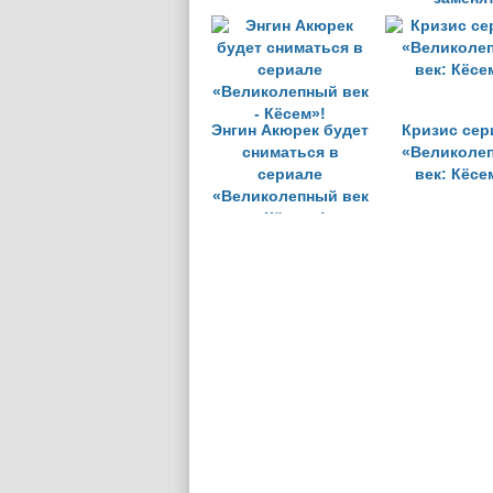
исполнител
главной р
Энгин Акюрек будет
Кризис сер
сниматься в
«Великоле
сериале
век: Кёсе
«Великолепный век
- Кёсем»!