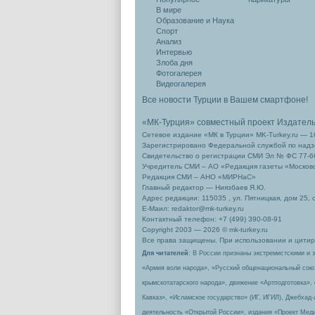
В мире
Образование и Наука
Спорт
Анализ
Интервью
Злоба дня
Фотогалерея
Видеогалерея
Все новости Турции в Вашем смартфоне!
«МК-Турция» совместный проект Издател
Сетевое издание «МК в Турции» MK-Turkey.ru — 1
Зарегистрировано Федеральной службой по надзо
Свидетельство о регистрации СМИ Эл № ФС 77-66
Учредитель СМИ – АО «Редакция газеты «Москов
Редакция СМИ – АНО «МИРНаС»
Главный редактор — Ниязбаев Я.Ю.
Адрес редакции: 115035 , ул. Пятницкая, дом 25, 
Е-Маил: redaktor@mk-turkey.ru
Контактный телефон: +7 (499) 390-08-91
Copyright 2003 — 2026 © mk-turkey.ru
Все права защищены. При использовании и цитиро
Для читателей
: В России признаны экстремистскими и 
«Армия воли народа», «Русский общенациональный сою
крымскотатарского народа», движение «Артподготовка»,
Кавказ», «Исламское государство» (ИГ, ИГИЛ), Джебхад
деятельность «Открытой России», издания «Проект Меди