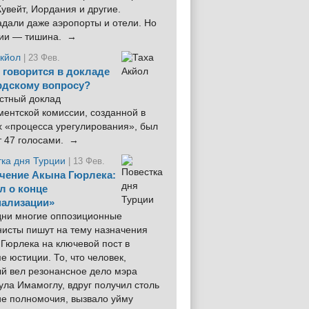
увейт, Иордания и другие.
дали даже аэропорты и отели. Но
ции — тишина. →
Акйол
| 23 Фев.
 говорится в докладе
рдскому вопросу?
стный доклад
ентской комиссии, созданной в
х «процесса урегулирования», был
т 47 голосами. →
тка дня Турции
| 13 Фев.
чение Акына Гюрлека:
л о конце
ализации»
 дни многие оппозиционные
нисты пишут на тему назначения
Гюрлека на ключевой пост в
е юстиции. То, что человек,
ый вел резонансное дело мэра
ла Имамоглу, вдруг получил столь
ие полномочия, вызвало уйму