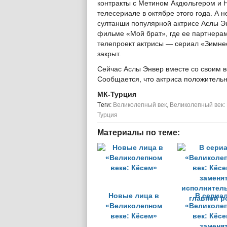
контракты с Метином Акдюльгером и Н
телесериале в октябре этого года. А 
султанши популярной актрисе Аслы Эн
фильме «Мой брат», где ее партнерам
телепроект актрисы — сериал «Зимнее
закрыт.
Сейчас Аслы Энвер вместе со своим в
Сообщается, что актриса положитель
МК-Турция
Tеги:
Великолепный век
,
Великолепный век:
Турция
Материалы по теме:
Новые лица в
В сериа
«Великолепном
«Великоле
веке: Кёсем»
век: Кёс
заменя