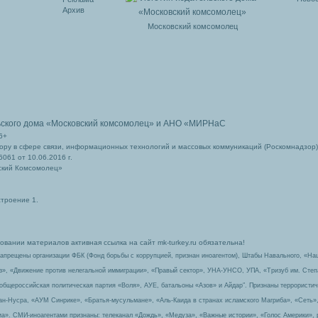
Архив
Московский комсомолец
ьского дома
«Московский комсомолец»
и АНО «МИРНаС
6+
ру в сфере связи, информационных технологий и массовых коммуникаций (Роскомнадзор)
061 от 10.06.2016 г.
ский Комсомолец»
строение 1.
вании материалов активная ссылка на сайт mk-turkey.ru обязательна!
запрещены организации ФБК (Фонд борьбы с коррупцией, признан иноагентом), Штабы Навального, «На
з», «Движение против нелегальной иммиграции», «Правый сектор», УНА-УНСО, УПА, «Тризуб им. Сте
 общероссийская политическая партия «Воля», АУЕ, батальоны «Азов» и Айдар″. Признаны террорист
-ан-Нусра, «АУМ Синрике», «Братья-мусульмане», «Аль-Каида в странах исламского Магриба», «Сеть»
а». СМИ-иноагентами признаны: телеканал «Дождь», «Медуза», «Важные истории», «Голос Америки», 