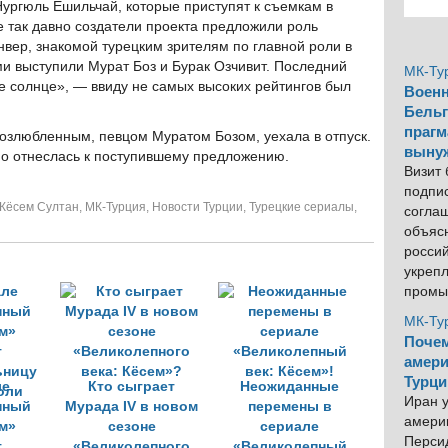
ургюль Ешильчай, которые приступят к съемкам в
не так давно создатели проекта предложили роль
вер, знакомой турецким зрителям по главной роли в
и выступили Мурат Боз и Бурак Озчивит. Последний
МК-Ту
 солнце», — ввиду не самых высоких рейтингов был
Военн
Бельг
прагм
озлюбленным, певцом Муратом Бозом, уехала в отпуск.
выну
но отнеслась к поступившему предложению.
Визит
подпи
 Кёсем Султан
,
МК-Турция
,
Новости Турции
,
Турецкие сериалы
,
согла
объяс
росси
укреп
промы
МК-Ту
Почем
амери
Турци
ле
Кто сыграет
Неожиданные
Иран у
пный
Мурада IV в новом
перемены в
америк
ем»
сезоне
сериале
Персид
т
«Великолепного
«Великолепный