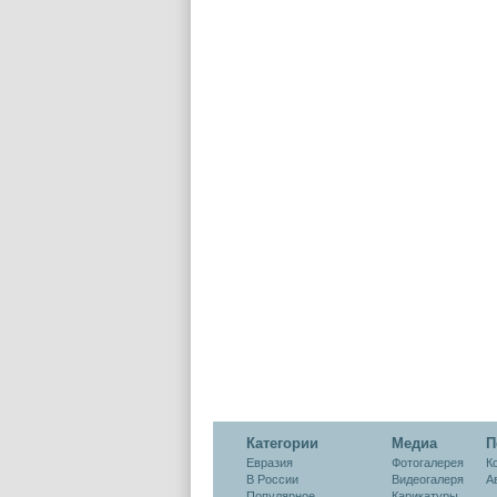
Категории
Медиа
П
Евразия
Фотогалерея
К
В России
Видеогалеря
А
Популярное
Карикатуры