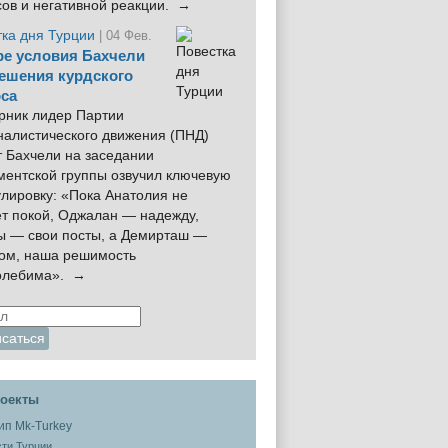
сов и негативной реакции. →
тка дня Турции
| 04 Фев.
е условия Бахчели
ешения курдского
са
рник лидер Партии
налистического движения (ПНД)
 Бахчели на заседании
ментской группы озвучил ключевую
лировку: «Пока Анатолия не
ёт покой, Оджалан — надежду,
ы — свои посты, а Демирташ —
дом, наша решимость
олебима». →
оекты
ти Турции