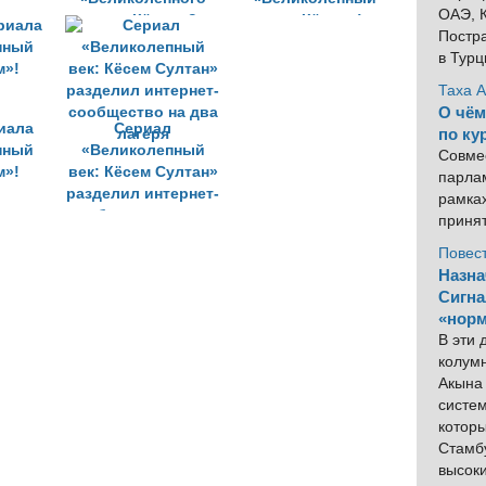
ОАЭ, К
ьницу
века: Кёсем»?
век: Кёсем»!
Постра
оли
в Тур
Таха 
О чём
иала
Сериал
по ку
пный
«Великолепный
Совме
м»!
век: Кёсем Султан»
парлам
разделил интернет-
рамка
сообщество на два
приня
лагеря
Повес
Назна
Сигна
«норм
В эти
колум
Акына 
систем
котор
Стамбу
высок