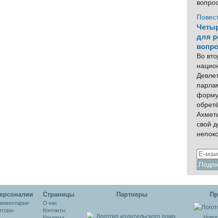
вопро
Повес
Четыр
для р
вопро
Во вто
нацио
Девлет
парла
форму
обрет
Ахмет
свой 
непок
ерсоналии
Cтраницы
Партнеры
Пр
омментарии
О нас
вторы
Контакты
Новос
Реклама