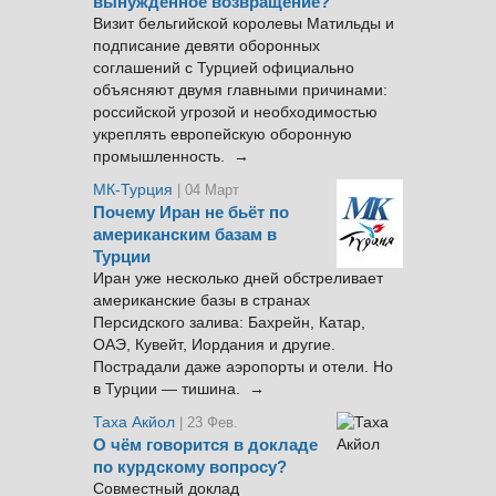
вынужденное возвращение?
Визит бельгийской королевы Матильды и
подписание девяти оборонных
соглашений с Турцией официально
объясняют двумя главными причинами:
российской угрозой и необходимостью
укреплять европейскую оборонную
промышленность. →
МК-Турция
| 04 Март
Почему Иран не бьёт по
американским базам в
Турции
Иран уже несколько дней обстреливает
американские базы в странах
Персидского залива: Бахрейн, Катар,
ОАЭ, Кувейт, Иордания и другие.
Пострадали даже аэропорты и отели. Но
в Турции — тишина. →
Таха Акйол
| 23 Фев.
О чём говорится в докладе
по курдскому вопросу?
Совместный доклад