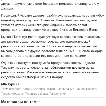
друзья популярную в сети Instagram пользовательницу Шейлу
Джорда.
Послушный Кыванч удалил назойливую красавицу, переняв кубок
подкаблучника у Бурака Озчевита. Напомним, что последний
устал от истерик жены Фахрие Эвджен и заблокировал
представительницу российского шоу-бизнеса Викторию Боню.
Кыванч Татлытуг использует учётную запись в своём инстаграме
достаточно редко, возможно, вследствие патологической
ревности своей жены Башак. Но на этой неделе осмелевший
Кыванч добавил в друзья пользователя по имени Шейла Джорда,
которая ответила красавчику несомненным согласием.
Однако их виртуальная дружба продлилась совсем недолго.
Татлытуг перестал следить за публикациями девушки из-за
ревности жены. Многие поклонники актёра отметили внешнее
сходство Башак Дизер и Шейлы Джорда.
МК-Турция
Tеги:
Instagram
,
Актеры
,
Актриса
,
Кыванч Татлытуг
,
МК-Турция
,
Новости
Турции
,
Соцсети
,
Турецкие звёзды
,
Турция
,
стмк
Материалы по теме: