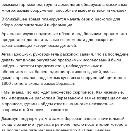
римским гарнизоном, группа археологов обнаружила массивные
многоэтажные сооружения, способные вместить тысячи человек.
В ближайшее время планируется начать серию раскопок для
сбора дополнительной информации.
Археологи изучат подземные области под большим городом, что
предоставит дополнительные возможности для раскрытия
захватывающих исторических деталей.
Айтач Джошкун, руководитель раскопок, заявил, что за последние
девять лет в ходе регулярно проводимых исследований были
найдены остатки городских стен, наблюдательных и
оборонительных башен, административных зданий, жилых
домов, арсеналов, подземных культовых сооружений, цистерн и
1800-летнего входа в замок Зерзеван.
«Мы знаем, что нас ждет множество сюрпризов. Как наземные,
так и подземные раскопки в Зерзеванском замке возвращают нас
в прошлое, где мы найдем ответы на многие неизвестные
вопросы о той эпохе», — сказал он.
Джошкун, подчеркнув, что замок Зерзеван вносит значительный
вклад в развитие туризма в регионе, число посетителей которого
за последние пять месяцев превысило 150 тыс. человек,