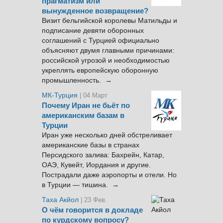
прагматизм или
вынужденное возвращение?
Визит бельгийской королевы Матильды и
подписание девяти оборонных
соглашений с Турцией официально
объясняют двумя главными причинами:
российской угрозой и необходимостью
укреплять европейскую оборонную
промышленность. →
МК-Турция
| 04 Март
Почему Иран не бьёт по
американским базам в
Турции
Иран уже несколько дней обстреливает
американские базы в странах
Персидского залива: Бахрейн, Катар,
ОАЭ, Кувейт, Иордания и другие.
Пострадали даже аэропорты и отели. Но
в Турции — тишина. →
Таха Акйол
| 23 Фев.
О чём говорится в докладе
по курдскому вопросу?