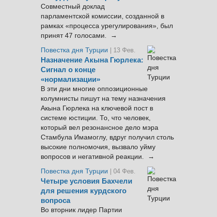
Совместный доклад
парламентской комиссии, созданной в
рамках «процесса урегулирования», был
принят 47 голосами. →
Повестка дня Турции
| 13 Фев.
Назначение Акына Гюрлека:
Сигнал о конце
«нормализации»
В эти дни многие оппозиционные
колумнисты пишут на тему назначения
Акына Гюрлека на ключевой пост в
системе юстиции. То, что человек,
который вел резонансное дело мэра
Стамбула Имамоглу, вдруг получил столь
высокие полномочия, вызвало уйму
вопросов и негативной реакции. →
Повестка дня Турции
| 04 Фев.
Четыре условия Бахчели
для решения курдского
вопроса
Во вторник лидер Партии