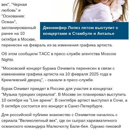
век", "Черная
любовь" и
"Основание:
Осман",
запланированный
Дженнифер Лопез летом выступит с
ранее на 10
концертами в Стамбуле и Анталье
октября в Москве,
перенесен на февраль из-за изменения графика артиста.
Об этом сообщили ТАСС в пресс-службе агентства Moscow
Nights.
"Московский концерт Бурака Озчивита перенесен в связи с
изменением графика артиста на 10 февраля 2025 года в
Кремлевский дворец", - сказали в пресс-службе.
Бурак Озчивит приедет в Россию для участия в концертах
"Музыка турецких сериалов". В Москве он планировал выступить
10 октября на "Live арене". В сентябре артист выступил в Сочи, а
9 октября состоится его концерт в Санкт-Петербурге.
Для российской публики знакомство с Озчивитом началось с
сериала "Великолепный век", где он сыграл харизматичного
османского командира Малкочоглу Бали-бея. Однако пиковой