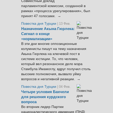
Совместный доклад
парламентской комиссии, созданной в
рамках «процесса урегулирования», был
принят 47 голосами. →
Повестка дня Турции
| 13 Фев.
Назначение Акына Гюрлека:
Сигнал о конце
«нормализации»
В эти дни многие оппозиционные
колумнисты пишут на тему назначения
Акына Гюрлека на ключевой пост в
системе юстиции. То, что человек,
который вел резонансное дело мэра
Стамбула Имамоглу, вдруг получил столь
высокие полномочия, вызвало уйму
вопросов и негативной реакции. →
Повестка дня Турции
| 04 Фев.
Четыре условия Бахчели
для решения курдского
вопроса
Во вторник лидер Партии
националистического движения (ПНД)