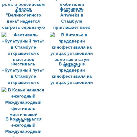
Звезда
Фестиваль
"Великолепного
Artweeks в
века" надеется
Стамбуле
сыграть серьезную
приглашает всех
роль в российском
любителей
фильме
искусства
Фестиваль
В Анталье в
«Культурный путь»
преддверии
в Стамбуле
кинофестиваля на
открывается с
улицах установили
выставок
золотые статуи
Венеры
В Конье начался
ежегодный
Международный