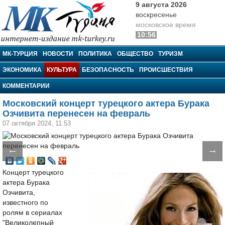
9 августа 2026
воскресенье
московское время
10:56
МК-Турция
МК-ТУРЦИЯ
НОВОСТИ
ПОЛИТИКА
ОБЩЕСТВО
ТУРИЗМ
ЭКОНОМИКА
КУЛЬТУРА
БЕЗОПАСНОСТЬ
ПРОИСШЕСТВИЯ
КОММЕНТАРИИ
Московский концерт турецкого актера Бурака
Озчивита перенесен на февраль
07 октября 2024, 11:53
←
→
Концерт турецкого
актера Бурака
Озчивита,
известного по
ролям в сериалах
"Великолепный