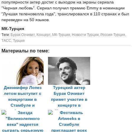
популярности актер достиг с выходом на экраны сериала
"Черная любовь". Сериал получил премию Emmy в номинации
"Лучшая теленовелла года", транслировался в 110 странах и был
переведен на 50 языков.
МК-Турция
Tеги:
Бурак Озчивит
,
Концерт
,
МК-Турция
,
Новости Турции
,
Россия-Турция
,
ТАСС
,
Турция
Материалы по теме:
Дженнифер Лопез
Турецкий актер
летом выступит с
Бурак Озчивит
концертами в
примет участие в
Стамбуле и
концерте в
Анталье
Кремлевском
дворце