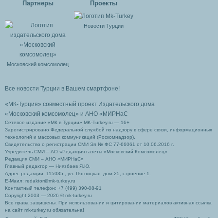
Партнеры
Проекты
Новости Турции
Московский комсомолец
Все новости Турции в Вашем смартфоне!
«МК-Турция» совместный проект Издательского дома
«Московский комсомолец»
и АНО «МИРНаС
Сетевое издание «МК в Турции» MK-Turkey.ru — 16+
Зарегистрировано Федеральной службой по надзору в сфере связи, информационных
технологий и массовых коммуникаций (Роскомнадзор).
Свидетельство о регистрации СМИ Эл № ФС 77-66061 от 10.06.2016 г.
Учредитель СМИ – АО «Редакция газеты «Московский Комсомолец»
Редакция СМИ – АНО «МИРНаС»
Главный редактор — Ниязбаев Я.Ю.
Адрес редакции: 115035 , ул. Пятницкая, дом 25, строение 1.
Е-Маил: redaktor@mk-turkey.ru
Контактный телефон: +7 (499) 390-08-91
Copyright 2003 — 2026 © mk-turkey.ru
Все права защищены. При использовании и цитировании материалов активная ссылка
на сайт mk-turkey.ru обязательна!