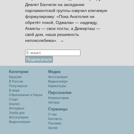
Девлет Бахчели на заседании
парламентской группы озвучил ключевую
формулировку: «Пока Анатолия не
обретёт покой, Оджалан — надежду,
Ахметы — свои посты, а Демирташ —
свой дом, наша решимость
непоколебима». →
Категории
Медиа
Евразия
Фотогалерея
В России
Видеогалеря
Популярное
Карикатуры
В мире
Персоналии
Образование и Наука
Комментарии
Спорт
Авторы
Анализ
Интервью
Cтраницы
Злоба дня
О нас
Фотогалерея
Контакты
Видеогалерея
Реклама
Архив