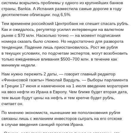
системы вскрылись проблемы у одного из крупнейших банков
страны, Bankia. А Испания разместила самые дорогие в году
десятилетние облигации: под 6,5%.
Тем временем российский Центробанк не спешит спасать рубль.
Как и ожидалось, регулятор усилил интервенции на валютном
рынке с $70 млн. Насколько точно — на момент подписания
номера сказать было сложно. Но недостаточно для разворота
тенденции. Падение лишь приостановилось. Рост же рубля
в текущих условиях, по подсчетам экспертов, могут возобновить
только ежедневные вливания $500–700 млн. в течение как
минимум недели.
Нам нужно пережить 2 даты, — говорит главный редактор
«Финансовой газеты» Николай Вардуль. — Выборы парламента
в Греции 17 июня и намеченное на 1 июля введение моратория
на ввоз нефти из Ирана в Европу. Чем ближе будет вторая дата,
тем выше будут цены на нефть и тем крепче будет рубль,
считает он.
По мнению экономиста, нынешние же поползновения рубля
связаны лишь с желанием инвесторов сыграть на его отскоке
в случае введения санкций против Ирана.