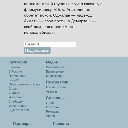
парламентской группы озвучил ключевую
формулировку: «Пока Анатолия не
обретёт покой, Оджалан — надежду,
Ахметы — свои посты, а Демирташ —
свой дом, наша решимость
непоколебима». →
Категории
Медиа
Евразия
Фотогалерея
В России
Видеогалеря
Популярное
Карикатуры
В мире
Персоналии
Образование и Наука
Комментарии
Спорт
Авторы
Анализ
Интервью
Cтраницы
Злоба дня
О нас
Фотогалерея
Контакты
Видеогалерея
Реклама
Архив
Партнеры
Проекты