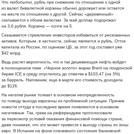
Что любопытно, рубль при снижении по отношению к одной
из валют бивалютной корзины обычно дорожает или остается
на месте по отношению к другой. Сейчас «деревянный»
скатывается к обоим валютам. За май доллар подорожал
на 3,6 рубля. Корзина — почти на 5.
Сказывается стремление инвесторов избавиться от рискованных
активов. Которым, в частности, сейчас является и рубль. Отток
капитала из России, по оценкам ЦБ, за этот год составил уже
$42 млрд.
Ведь растет вероятность, что и так дешевеющая нефть войдет
в полноценное пике. «Черное золото» марки Brent на лондонской
бирже ICE в среду опустилось до отметки в $103,47 (на 3%)
за баррель. Напомним, еще в марте его стоимость доходила
до $126.
На негатив рынки толкает в основном неопределенность
по поводу выхода еврозоны из проблемной ситуации. Причем
новости оттуда в последнее время появляются в основном
негативные. Так, греки на референдуме проголосовали
за пересмотр условий оказания финансовой помощи стране,
даже понимая, что это может привести к выходу страны из зоны
евро. В Испании на фоне плачевного состояния банковской