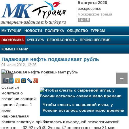
9 августа 2026
воскресенье
московское время
16:15
МК-Турция
МК-ТУРЦИЯ
НОВОСТИ
ПОЛИТИКА
ОБЩЕСТВО
ТУРИЗМ
ЭКОНОМИКА
КУЛЬТУРА
БЕЗОПАСНОСТЬ
ПРОИСШЕСТВИЯ
КОММЕНТАРИИ
Падающая нефть подкашивает рубль
01 июня 2012, 12:26
←
→
Остается
молиться о
введении санкций
против Ирана. 1
Чтобы слезть с сырьевой иглы, у
июня
России осталось совсем мало времени
национальная
валюта вплотную приблизилась к очередной психологической
отметке — 32,92 руб./$. Это на 47 копеек выше, чем 31 мая.