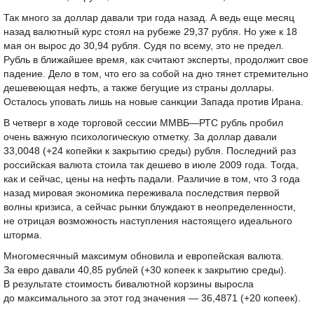
Так много за доллар давали три года назад. А ведь еще месяц
назад валютный курс стоял на рубеже 29,37 рубля. Но уже к 18
мая он вырос до 30,94 рубля. Судя по всему, это не предел.
Рубль в ближайшее время, как считают эксперты, продолжит свое
падение. Дело в том, что его за собой на дно тянет стремительно
дешевеющая нефть, а также бегущие из страны доллары.
Осталось уповать лишь на новые санкции Запада против Ирана.
В четверг в ходе торговой сессии ММВБ—РТС рубль пробил
очень важную психологическую отметку. За доллар давали
33,0048 (+24 копейки к закрытию среды) рубля. Последний раз
российская валюта стоила так дешево в июле 2009 года. Тогда,
как и сейчас, цены на нефть падали. Различие в том, что 3 года
назад мировая экономика переживала последствия первой
волны кризиса, а сейчас рынки блуждают в неопределенности,
не отрицая возможность наступления настоящего идеального
шторма.
Многомесячный максимум обновила и европейская валюта.
За евро давали 40,85 рублей (+30 копеек к закрытию среды).
В результате стоимость бивалютной корзины выросла
до максимального за этот год значения — 36,4871 (+20 копеек).