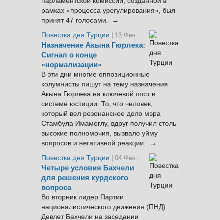
парламентской комиссии, созданной в
рамках «процесса урегулирования», был
принят 47 голосами. →
Повестка дня Турции
| 13 Фев.
Назначение Акына Гюрлека:
Сигнал о конце
«нормализации»
В эти дни многие оппозиционные
колумнисты пишут на тему назначения
Акына Гюрлека на ключевой пост в
системе юстиции. То, что человек,
который вел резонансное дело мэра
Стамбула Имамоглу, вдруг получил столь
высокие полномочия, вызвало уйму
вопросов и негативной реакции. →
Повестка дня Турции
| 04 Фев.
Четыре условия Бахчели
для решения курдского
вопроса
Во вторник лидер Партии
националистического движения (ПНД)
Девлет Бахчели на заседании