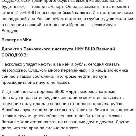
«Однако, если греки проголосуют за выход из еврозоны, это
будет шок», — говорит эксперт. Он рассказывает, что это может
стоить
2–5%
ВВП зоны европейской валюты. И катастрофических
последствий для России. «Нам остается в глубине души молиться
о введении санкций в отношении Ирана», — резюмирует
Вардуль.
Эксперт «МК»:
Директор Банковского института НИУ ВШЭ Василий
СОЛОДКОВ:
Насколько упадет нефть, а за ней и рубль, сегодня сказать
невозможно. Слишком много переменных. Но наша экономика
сейчас в таком состоянии, что, кроме нефти, по сути,
производить она ничего не может.
У ЦБ сейчас есть порядка $500 млрд. резервов, которые
он в случае развития худших сценариев может использовать
в течение полугода для спасения от полного провала рубля.
В любом случае инфляция сильно ускорится. Личные накопления
в таком случае целесообразнее всего разбить на как можно
большее количество валют, не связанных друг с другом. Другое
дело, что это вряд ли сильно поможет.