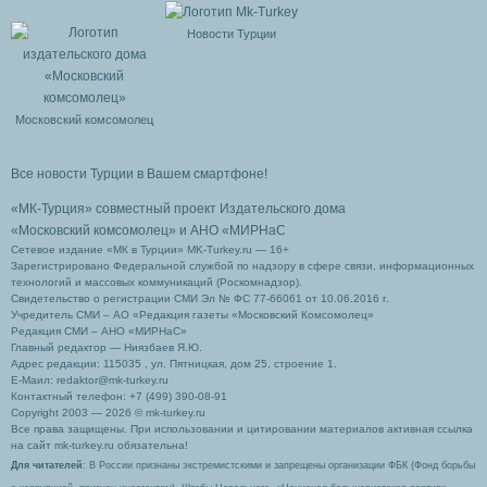
Новости Турции
Московский комсомолец
Все новости Турции в Вашем смартфоне!
«МК-Турция» совместный проект Издательского дома
«Московский комсомолец»
и АНО «МИРНаС
Сетевое издание «МК в Турции» MK-Turkey.ru — 16+
Зарегистрировано Федеральной службой по надзору в сфере связи, информационных
технологий и массовых коммуникаций (Роскомнадзор).
Свидетельство о регистрации СМИ Эл № ФС 77-66061 от 10.06.2016 г.
Учредитель СМИ – АО «Редакция газеты «Московский Комсомолец»
Редакция СМИ – АНО «МИРНаС»
Главный редактор — Ниязбаев Я.Ю.
Адрес редакции: 115035 , ул. Пятницкая, дом 25, строение 1.
Е-Маил: redaktor@mk-turkey.ru
Контактный телефон: +7 (499) 390-08-91
Copyright 2003 — 2026 © mk-turkey.ru
Все права защищены. При использовании и цитировании материалов активная ссылка
на сайт mk-turkey.ru обязательна!
Для читателей
: В России признаны экстремистскими и запрещены организации ФБК (Фонд борьбы