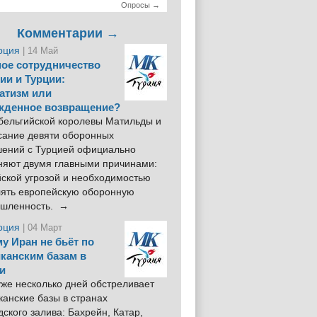
Опросы →
Комментарии →
рция
| 14 Май
ое сотрудничество
ии и Турции:
атизм или
жденное возвращение?
 бельгийской королевы Матильды и
сание девяти оборонных
шений с Турцией официально
няют двумя главными причинами:
йской угрозой и необходимостью
лять европейскую оборонную
шленность. →
рция
| 04 Март
у Иран не бьёт по
канским базам в
и
же несколько дней обстреливает
анские базы в странах
ского залива: Бахрейн, Катар,