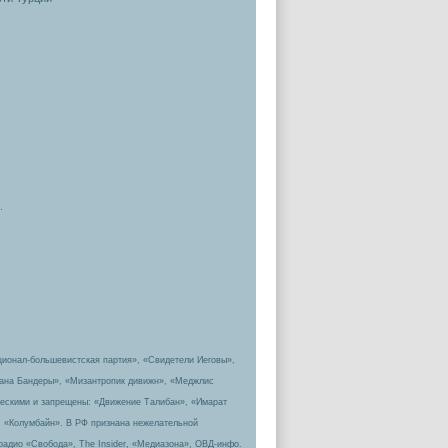
.
ционал-большевистская партия», «Свидетели Иеговы»,
пана Бандеры», «Мизантропик дивижн», «Меджлис
ическими и запрещены: «Движение Талибан», «Имарат
, «Колумбайн». В РФ признана нежелательной
радио «Свобода», The Insider, «Медиазона», ОВД-инфо.