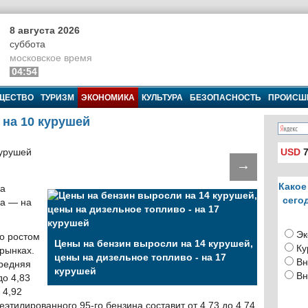
8 августа 2026
суббота
московское время
04:54
ЩЕСТВО
ТУРИЗМ
ЭКОНОМИКА
КУЛЬТУРА
БЕЗОПАСНОСТЬ
ПРОИСШ
 на 10 курушей
USD
7
→
Какое
на
сего
на — на
Эк
о ростом
Цены на бензин выросли на 14 курушей,
Ку
рынках.
цены на дизельное топливо - на 17
Вн
средняя
курушей
Вн
до 4,83
 4,92
еэтилированного 95-го бензина составит от 4,73 до 4,74