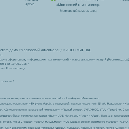
Архив
Московский комсомолец
ьского дома
«Московский комсомолец»
и АНО «МИРНаС
6+
ру в сфере связи, информационных технологий и массовых коммуникаций (Роскомнадзор)
061 от 10.06.2016 г.
ский Комсомолец»
строение 1.
вании материалов активная ссылка на сайт mk-turkey.ru обязательна!
запрещены организации ФБК (Фонд борьбы с коррупцией, признан иноагентом), Штабы Навального, «На
з», «Движение против нелегальной иммиграции», «Правый сектор», УНА-УНСО, УПА, «Тризуб им. Сте
 общероссийская политическая партия «Воля», АУЕ, батальоны «Азов» и Айдар″. Признаны террорист
-ан-Нусра, «АУМ Синрике», «Братья-мусульмане», «Аль-Каида в странах исламского Магриба», «Сеть»
а». СМИ-иноагентами признаны: телеканал «Дождь», «Медуза», «Важные истории», «Голос Америки», 