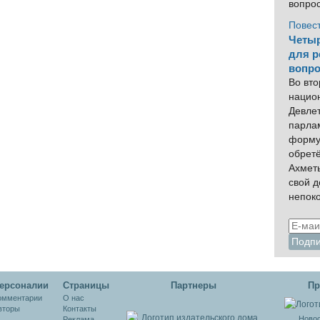
вопро
Повес
Четыр
для р
вопро
Во вто
нацио
Девлет
парла
форму
обрет
Ахмет
свой 
непок
ерсоналии
Cтраницы
Партнеры
Пр
омментарии
О нас
вторы
Контакты
Новос
Реклама