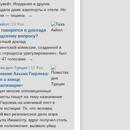
увейт, Иордания и другие.
дали даже аэропорты и отели. Но
ции — тишина. →
Акйол
| 23 Фев.
 говорится в докладе
рдскому вопросу?
стный доклад
ентской комиссии, созданной в
х «процесса урегулирования», был
т 47 голосами. →
тка дня Турции
| 13 Фев.
чение Акына Гюрлека:
л о конце
ализации»
 дни многие оппозиционные
нисты пишут на тему назначения
Гюрлека на ключевой пост в
е юстиции. То, что человек,
ый вел резонансное дело мэра
ла Имамоглу, вдруг получил столь
ие полномочия, вызвало уйму