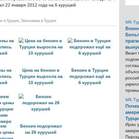
л 22 января 2012 года на 6 курушей.
н в Турции
,
Экономика в Турции
МК-Ту
Военн
Бельг
прагм
выну
Визит
подпи
согла
ны на
Цена на бензин в
Бензин в Турции
объяс
ились
Турции выросла на
подорожал ещё на
росси
ушей
10 курушей
6 курушей
укреп
промы
МК-Ту
Почем
амери
Турци
Иран у
ием
Бензин подорожал
америк
а цены
на 26 курушей
Персид
Турции