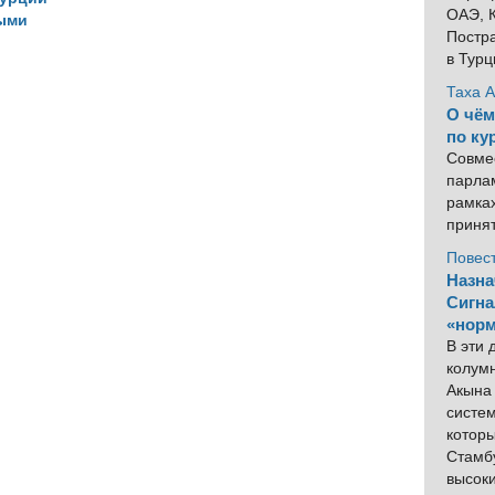
ОАЭ, К
ыми
Постра
 мире
в Тур
Таха 
О чём
по ку
Совме
парлам
рамка
приня
Повес
Назна
Сигна
«норм
В эти
колум
Акына 
систем
котор
Стамбу
высок