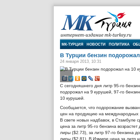
МК-Турция
МК-ТУРЦИЯ
НОВОСТИ
ПОЛИТИКА
ОБ
В Турции бензин подорожал
24 января 2013, 10:31
←
С сегодняшнего дня литр 95-го бензи
подорожал на 9 курушей, 97-го бензи
10 курушей.
Сообщается, что подорожание вызван
цен на продукцию на международных 
В свете новых надбавок, в Стамбуле 
цена за литр 95-го бензина возрастет 
лиры ($2.73), за литр 97-го бензина до
лиры ($2.81). В Измире цена за литр н