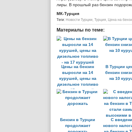
лиры. В прошлый раз бензин подорожа
МК-Турция
Tеги:
Новости Турции
,
Турция
,
Цена на бензи
Материалы по теме:
Цены на бензин
В Турции це
выросли на 14
бензин сниз
курушей, цены на
на 10 кур
дизельное топливо
- на 17 курушей
Бензин в Турции
С введен
продолжает
нового налог
дорожать
на бензин в 