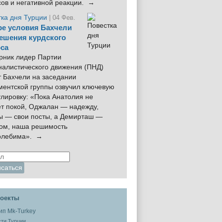
сов и негативной реакции. →
тка дня Турции
| 04 Фев.
е условия Бахчели
ешения курдского
са
рник лидер Партии
налистического движения (ПНД)
 Бахчели на заседании
ментской группы озвучил ключевую
лировку: «Пока Анатолия не
ёт покой, Оджалан — надежду,
ы — свои посты, а Демирташ —
дом, наша решимость
олебима». →
оекты
ти Турции