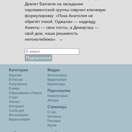
Девлет Бахчели на заседании
парламентской группы озвучил ключевую
формулировку: «Пока Анатолия не
обретёт покой, Оджалан — надежду,
Ахметы — свои посты, а Демирташ —
свой дом, наша решимость
непоколебима». →
Категории
Медиа
Евразия
Фотогалерея
В России
Видеогалеря
Популярное
Карикатуры
В мире
Персоналии
Образование и Наука
Комментарии
Спорт
Авторы
Анализ
Интервью
Cтраницы
Злоба дня
О нас
Фотогалерея
Контакты
Видеогалерея
Реклама
Архив