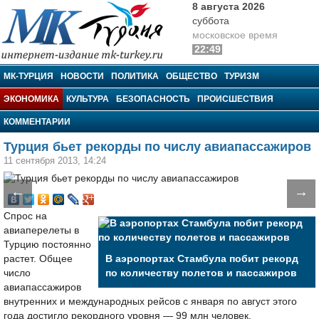
8 августа 2026
суббота
московское время
22:49
МК-Турция
МК-ТУРЦИЯ
НОВОСТИ
ПОЛИТИКА
ОБЩЕСТВО
ТУРИЗМ
ЭКОНОМИКА
КУЛЬТУРА
БЕЗОПАСНОСТЬ
ПРОИСШЕСТВИЯ
КОММЕНТАРИИ
Турция бьет рекорды по числу авиапассажиров
11 сентября 2013, 14:24
←
→
Спрос на
авиаперелеты в
Турцию постоянно
растет. Общее
В аэропортах Стамбула побит рекорд
число
по количеству полетов и пассажиров
авиапассажиров
внутренних и международных рейсов с января по август этого
года достигло рекордного уровня — 99 млн человек.