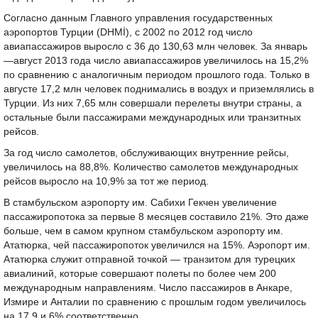
Согласно данным Главного управления государственных
аэропортов Турции (DHMİ), с 2002 по 2012 год число
авиапассажиров выросло с 36 до 130,63 млн человек. За январь
—август 2013 года число авиапассажиров увеличилось на 15,2%
по сравнению с аналогичным периодом прошлого года. Только в
августе 17,2 млн человек поднимались в воздух и приземлялись в
Турции. Из них 7,65 млн совершали перелеты внутри страны, а
остальные были пассажирами международных или транзитных
рейсов.
За год число самолетов, обслуживающих внутренние рейсы,
увеличилось на 88,8%. Количество самолетов международных
рейсов выросло на 10,9% за тот же период.
В стамбульском аэропорту им. Сабихи Гекчен увеличение
пассажиропотока за первые 8 месяцев составило 21%. Это даже
больше, чем в самом крупном стамбульском аэропорту им.
Ататюрка, чей пассажиропоток увеличился на 15%. Аэропорт им.
Ататюрка служит отправной точкой — транзитом для турецких
авиалиний, которые совершают полеты по более чем 200
международным направлениям. Число пассажиров в Анкаре,
Измире и Анталии по сравнению с прошлым годом увеличилось
на 17,9 и 6% соответственно.