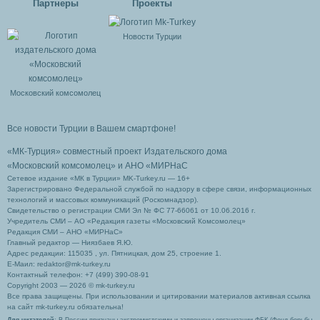
Партнеры
Проекты
Новости Турции
Московский комсомолец
Все новости Турции в Вашем смартфоне!
«МК-Турция» совместный проект Издательского дома
«Московский комсомолец»
и АНО «МИРНаС
Сетевое издание «МК в Турции» MK-Turkey.ru — 16+
Зарегистрировано Федеральной службой по надзору в сфере связи, информационных
технологий и массовых коммуникаций (Роскомнадзор).
Свидетельство о регистрации СМИ Эл № ФС 77-66061 от 10.06.2016 г.
Учредитель СМИ – АО «Редакция газеты «Московский Комсомолец»
Редакция СМИ – АНО «МИРНаС»
Главный редактор — Ниязбаев Я.Ю.
Адрес редакции: 115035 , ул. Пятницкая, дом 25, строение 1.
Е-Маил: redaktor@mk-turkey.ru
Контактный телефон: +7 (499) 390-08-91
Copyright 2003 — 2026 © mk-turkey.ru
Все права защищены. При использовании и цитировании материалов активная ссылка
на сайт mk-turkey.ru обязательна!