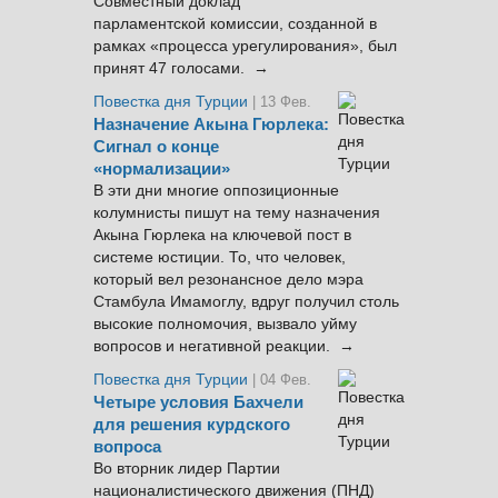
Совместный доклад
парламентской комиссии, созданной в
рамках «процесса урегулирования», был
принят 47 голосами. →
Повестка дня Турции
| 13 Фев.
Назначение Акына Гюрлека:
Сигнал о конце
«нормализации»
В эти дни многие оппозиционные
колумнисты пишут на тему назначения
Акына Гюрлека на ключевой пост в
системе юстиции. То, что человек,
который вел резонансное дело мэра
Стамбула Имамоглу, вдруг получил столь
высокие полномочия, вызвало уйму
вопросов и негативной реакции. →
Повестка дня Турции
| 04 Фев.
Четыре условия Бахчели
для решения курдского
вопроса
Во вторник лидер Партии
националистического движения (ПНД)