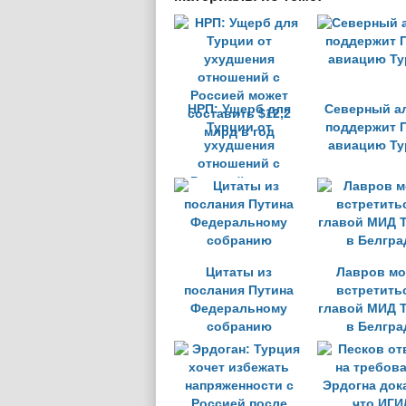
НРП: Ущерб для
Северный а
Турции от
поддержит 
ухудшения
авиацию Ту
отношений с
Россией может
составить $12,2
млрд в год
Цитаты из
Лавров мо
послания Путина
встретить
Федеральному
главой МИД 
собранию
в Белгра