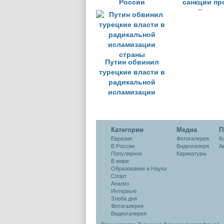
России
санкции пр
Турции
Путин обвинил
турецкие власти в
радикальной
исламизации
страны
Категории
Медиа
П
Евразия
Фотогалерея
К
В России
Видеогалеря
А
Популярное
Карикатуры
В мире
Образование и Наука
Спорт
Анализ
Интервью
Злоба дня
Фотогалерея
Видеогалерея