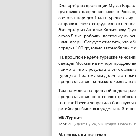
Экспортёр из провинции Мугла Караа
грузовиков, направлявшихся в Россию,
составят порядка 1 млн турецких лир
отправить своих сотрудников в неопл
Экспортёр из Антальи Калыонджу Груп
около 5 тыс. рабочих, поскольку их о
ними двери. Следует отметить, что о
порядка 100 грузовых автомобилей с
На прошлой неделе турецкие чиновни
санкций Москвы на импорт продовольс
поймёте, что в результате этих санк
турецкие. Поэтому мы должны относит
продовольствия, сельского хозяйства 
Тем не менее на прошлой неделе росс
продовольствия не отвечают требован
того как Россия запретила большую ч
ритейлеры были вынуждены найти нов
МК-Турция
Tеги:
Инцидент Су-24
,
МК-Турция
,
Новости Т
Материалы по теме: