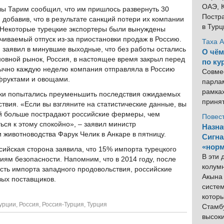
ОАЭ, К
лы Тарим сообщил, что им пришлось развернуть 30
Постра
 добавив, что в результате санкций потери их компании
в Тур
. Некоторые турецкие экспортеры были вынуждены
ачиваемый отпуск из-за приостановки продаж в Россию.
Таха 
 заявил в минувшие выходные, что без работы остались
О чём
сновной рынок, Россия, в настоящее время закрыл перед
по ку
бычно каждую неделю компания отправляла в Россию
Совме
 фруктами и овощами.
парлам
рамка
ки попытались преуменьшить последствия ожидаемых
приня
твия. «Если вы взгляните на статистические данные, вы
ций больше пострадают российские фермеры, чем
Повес
ься к этому спокойно», – заявил министр
Назна
и животноводства Фарук Челик в Анкаре в пятницу.
Сигна
«норм
ийская сторона заявила, что 15% импорта турецкого
В эти
иям безопасности. Напомним, что в 2014 году, после
колум
асть импорта западного продовольствия, российские
Акына 
ых поставщиков.
систем
котор
урции
,
Россия
,
Россия-Турция
,
Турция
Стамбу
высок