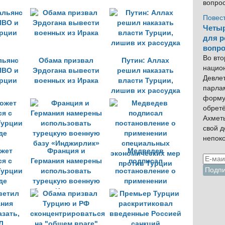
вопро
Повес
Четыр
для р
вопро
Во вто
льянс
Обама призвал
Путин: Аллах
нацио
ПВО и
Эрдогана вывести
решил наказать
Девлет
рции
военных из Ирака
власти Турции,
парла
лишив их рассудка
форму
обрет
Ахмет
свой 
непок
жет
Франция и
Медведев
ся с
Германия намерены
подписал
Турции
использовать
постановление о
де
турецкую военную
применении
базу «Инджирлик»
специальных
экономических мер
против Турции