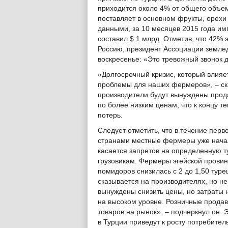
приходится около 4% от общего объе
поставляет в основном фрукты, орехи
данными, за 10 месяцев 2015 года им
составил $ 1 млрд. Отметив, что 42%
Россию, президент Ассоциации землед
воскресенье: «Это тревожный звонок 
«Долгосрочный кризис, который влияе
проблемы для наших фермеров», – ска
производители будут вынуждены прод
по более низким ценам, что к концу 
потерь.
Следует отметить, что в течение пер
странами местные фермеры уже начал
касается запретов на определенную 
грузовикам. Фермеры эгейской провин
помидоров снизилась с 2 до 1,50 туре
сказывается на производителях, но н
вынуждены снизить цены, но затраты 
на высоком уровне. Розничные прода
товаров на рынок», – подчеркнул он. 
в Турции приведут к росту потребител