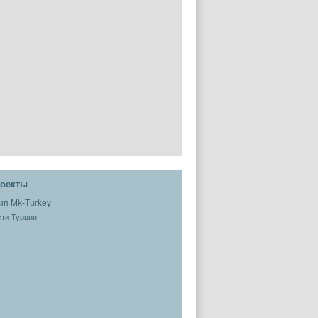
оекты
ти Турции