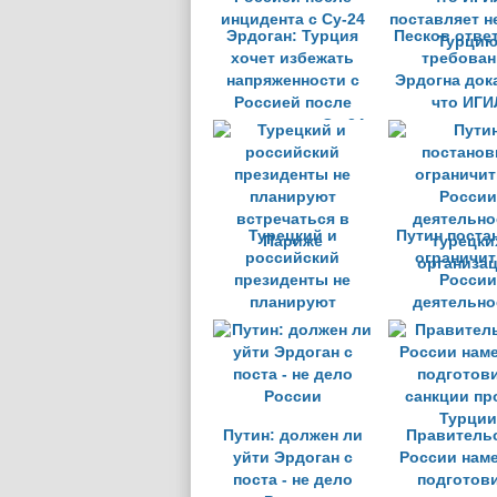
Эрдоган: Турция
Песков отве
хочет избежать
требован
напряженности с
Эрдогна док
Россией после
что ИГИ
инцидента с Су-24
поставляет н
Турци
Турецкий и
Путин поста
российский
ограничит
президенты не
России
планируют
деятельно
встречаться в
турецки
Париже
организа
Путин: должен ли
Правитель
уйти Эрдоган с
России нам
поста - не дело
подготов