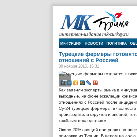
МК-Турция
МК-ТУРЦИЯ
НОВОСТИ
ПОЛИТИКА
ОБ
Турецкие фермеры готовятс
отношений с Россией
30 ноября 2015, 15:31
←
Как заявили эксперты рынка в минувш
выходные, на фоне эскалации кризиса
отношениях с Россией после инцидент
Су-24 турецкие фермеры, в частности
производители фруктов и овощей, гото
тяжёлым последствиям.
Около 20% овощей поступают на росс
прилавки из Турции. В целом на долю