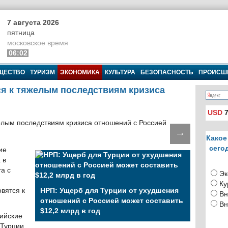
7 августа 2026
пятница
московское время
06:02
ЩЕСТВО
ТУРИЗМ
ЭКОНОМИКА
КУЛЬТУРА
БЕЗОПАСНОСТЬ
ПРОИСШ
я к тяжелым последствиям кризиса
USD
7
→
Какое
сего
ие
 в
а с
Эк
Ку
вятся к
НРП: Ущерб для Турции от ухудшения
Вн
отношений с Россией может составить
Вн
$12,2 млрд в год
ийские
 Турции