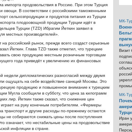
ма импорта продовольствия в Россию. При этом Турция
 и овощи. В соответствии с российскими таможенными
порт сельхозпродукции и продуктов питания из Турции
МК-Ту
 экспорта плодоовощной продукции Турции идёт в
Военн
ельцев Турции (TZD) Ибрагим Йеткин заявил в
Бельг
для местных производителей».
прагм
т на российский рынок, прежде всего создаст серьезные
выну
зал Йеткин. Глава TZD также отметил, что турецкие
Визит
авать свою продукцию местным розничным торговцам
подпи
текущего года приведёт к увеличению их финансовых
согла
объяс
росси
вой недели дипломатических разногласий между двумя
укреп
и ощущать на себе воздействие санкций Москвы. Это
промы
турецкую продукцию и повышенное внимание к турецким
ции Мугла сообщили в субботу, что цена за килограмм
МК-Ту
цких лир. Йеткин также сказал, что снижение цен
Почем
е играет на руку конечным потребителям. «Фермеры
амери
на транспорт и другие расходы по-прежнему остаются
Турци
вцы не собираются снижать цены после поступления
Иран у
Это означает, что нестабильные цены на продовольствие
америк
ьской инфляции в стране.
Персид