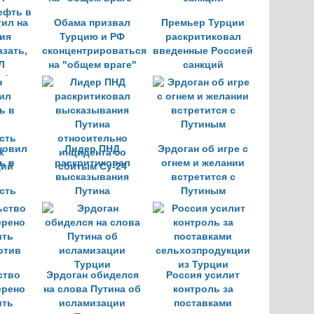
тил на
Обама призвал
Премьер Турции
ия
Турцию и РФ
раскритиковал
азать,
сконцентрироваться
введенные Россией
Л
на "общем враге"
санкций
ефть в
ю
новил
Лидер ПНД
Эрдоган об игре с
ь в
раскритиковал
огнем и желании
высказывания
встретится с
сть
Путина
Путиным
х
относительно
ций
инцидента со
сбитым Су-24
ство
Эрдоган обиделся
Россия усилит
ерено
на слова Путина об
контроль за
ить
исламизации
поставками