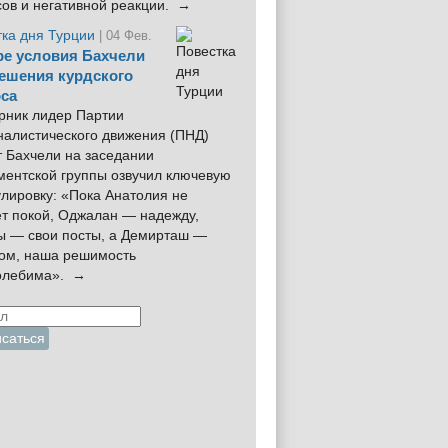
сов и негативной реакции. →
тка дня Турции
| 04 Фев.
е условия Бахчели
ешения курдского
са
рник лидер Партии
налистического движения (ПНД)
 Бахчели на заседании
ментской группы озвучил ключевую
лировку: «Пока Анатолия не
ёт покой, Оджалан — надежду,
ы — свои посты, а Демирташ —
дом, наша решимость
олебима». →