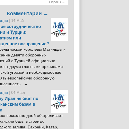
Опросы →
Комментарии →
рция
| 14 Май
ое сотрудничество
ии и Турции:
атизм или
жденное возвращение?
 бельгийской королевы Матильды и
сание девяти оборонных
шений с Турцией официально
няют двумя главными причинами:
йской угрозой и необходимостью
лять европейскую оборонную
шленность. →
рция
| 04 Март
у Иран не бьёт по
канским базам в
и
же несколько дней обстреливает
анские базы в странах
ского залива: Бахрейн, Катар,