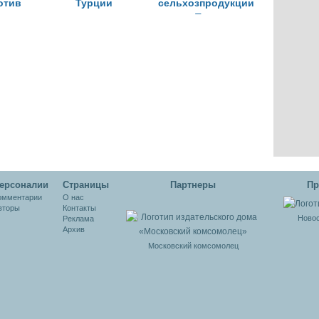
отив
Турции
сельхозпродукции
из Турции
ерсоналии
Cтраницы
Партнеры
Пр
омментарии
О нас
вторы
Контакты
Новос
Реклама
Архив
Московский комсомолец