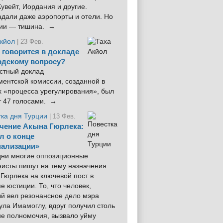
увейт, Иордания и другие.
дали даже аэропорты и отели. Но
ции — тишина. →
Акйол
| 23 Фев.
 говорится в докладе
рдскому вопросу?
стный доклад
ентской комиссии, созданной в
х «процесса урегулирования», был
т 47 голосами. →
тка дня Турции
| 13 Фев.
чение Акына Гюрлека:
л о конце
ализации»
 дни многие оппозиционные
нисты пишут на тему назначения
Гюрлека на ключевой пост в
е юстиции. То, что человек,
ый вел резонансное дело мэра
ла Имамоглу, вдруг получил столь
ие полномочия, вызвало уйму