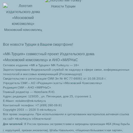
Новости Турции
Московский комсомолец
Все новости Турции в Вашем смартфоне!
«МК-Турция» совместный проект Издательского дома
«Московский комсомолец»
и АНО «МИРНаС
Сетевое издание «МК в Турции» MK-Turkey.ru — 16+
Зарегистрировано Федеральной службой по надзору в сфере связи, информационных
технологий и массовых коммуникаций (Роскомнадзор).
Свидетельство о регистрации СМИ Эл № ФС 77-66061 от 10.06.2016 г.
Учредитель СМИ – АО «Редакция газеты «Московский Комсомолец»
Редакция СМИ – АНО «МИРНаС»
Главный редактор — Ниязбаев Я.Ю.
Адрес редакции: 115035 , ул. Пятницкая, дом 25, строение 1.
Е-Маил: redaktor@mk-turkey.ru
Контактный телефон: +7 (499) 390-08-91
Copyright 2003 — 2026 © mk-turkey.ru
Все права защищены. При использовании и цитировании материалов активная ссылка
на сайт mk-turkey.ru обязательна!
Для читателей
: В России признаны экстремистскими и запрещены организации ФБК (Фонд борьбы
с коррупцией, признан иноагентом), Штабы Навального, «Национал-большевистская партия»,