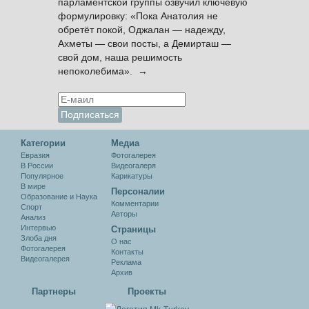
парламентской группы озвучил ключевую
формулировку: «Пока Анатолия не
обретёт покой, Оджалан — надежду,
Ахметы — свои посты, а Демирташ —
свой дом, наша решимость
непоколебима». →
Категории
Медиа
Евразия
Фотогалерея
В России
Видеогалеря
Популярное
Карикатуры
В мире
Персоналии
Образование и Наука
Комментарии
Спорт
Авторы
Анализ
Интервью
Cтраницы
Злоба дня
О нас
Фотогалерея
Контакты
Видеогалерея
Реклама
Архив
Партнеры
Проекты