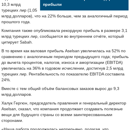
10,3 млрд
прибыли
турецких лир (1,05
млрд долларов), что на 22% больше, чем за аналогичный период
прошлого года.
Компания также опубликовала рекордную прибыль в размере 3,1
млрд турецких лир, сообщается во внутреннем отчёте, который
цитирует Sabah.
В то время как валовая прибыль Aselsan увеличилась на 52% по
сравнению с аналогичным периодом предыдущего года; прибыль
до вычета процентов, налогов, износа и амортизации (EBITDA)
увеличилась на 36% в годовом исчислении, достигнув 2,5 млрд
турецких лир. Рентабельность по показателю EBITDA составила
24%.
Вместе с тем общий объём балансовых заказов вырос до 9,3
млрд долларов.
Халук Гергюн, председатель правления и генеральный директор
Aselsan, сказал, что компания продолжает создавать полезные
вещи для будущего страны со всеми заинтересованными
сторонами.
«Наша работа продолжалась непрерывно, полагая, что