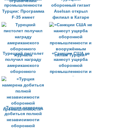
промышленности
оборонный гигант
Турции: Программа
Aselsan открыл
F-35 имеет
филиал в Катаре
слишком много
ограничений
Турецкий пистолет
«Санкции США не
получил награду
нанесут ущерба
американского
оборонной
оборонного
промышленности и
журнала
вооружённым
силам Турции»
«Турция намерена
добиться полной
независимости
оборонной
промышленности»