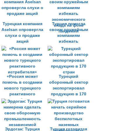
атаки Aselsan
Турецкая компания
Турция помогла
Aselsan опровергла
своим оружейным
слухи о продаже
компаниям
акций
избежать
экономического
спада на фоне
пандемии
«Россия может
Турецкий
помочь в создании
оборонный сектор
нового турецкого
экспортировал
реактивного
продукцию в 170
истребителя»
стран
Эрдоган: Турция
Турция готовится