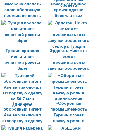
намерена сделать
начать серийное
свою оборонную
производство
промышленность
беспилотных
независимой
наземных
транспортных
средств
Турция провела
Эрдоган: Никто не
испытания
может
зенитной ракеты
вмешиваться в
Siper
закупки оборонного
сектора Турции
Турецкий
«Оборонная
оборонный гигант
промышленность
Aselsan заключил
Турции играет
экспортную сделку
важную роль в
на 50,7 млн
дипломатии»