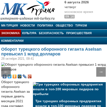
6 августа 2026
четверг
московское время
09:16
МК-Турция
МК-ТУРЦИЯ
НОВОСТИ
ПОЛИТИКА
ОБЩЕСТВО
ТУРИЗМ
ЭКОНОМИКА
КУЛЬТУРА
БЕЗОПАСНОСТЬ
ПРОИСШЕСТВИЯ
КОММЕНТАРИИ
Оборот турецкого оборонного гиганта Aselsan
превысил 1 млрд долларов
28 октября 2021, 09:41
←
→
Оборот турецкого
оборонного
гиганта Aselsan за
первые девять
месяцев 2021
Три турецких оборонных предприятия
года составил
вошли в топ-100 мировых лидеров по