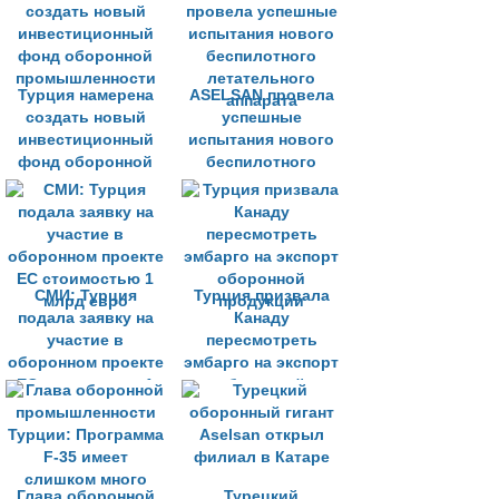
долларов
Турция намерена
ASELSAN провела
создать новый
успешные
инвестиционный
испытания нового
фонд оборонной
беспилотного
промышленности
летательного
аппарата
СМИ: Турция
Турция призвала
подала заявку на
Канаду
участие в
пересмотреть
оборонном проекте
эмбарго на экспорт
ЕС стоимостью 1
оборонной
млрд евро
продукции
Глава оборонной
Турецкий