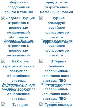
оборонных
одежды хотят
предприятия
открыть свои
вошли в топ-100
магазины в России
мировых лидеров
по прибыли
Эрдоган: Турция
Турция планирует
стремится к
серийное
полностью
производство
независимой
легкого
оборонной
штурмовика Hürjet
промышленности
На баланс турецких
В Турции успешно
военных поступила
завершились
обновлённая
испытания новой
система
системы ПВО —
радиоэлектронной
ВИДЕО