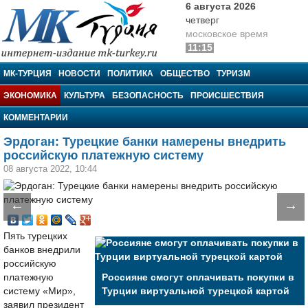
6 августа 2026
четверг
московское время
11:15
МК-Турция
МК-ТУРЦИЯ
НОВОСТИ
ПОЛИТИКА
ОБЩЕСТВО
ТУРИЗМ
ЭКОНОМИКА
КУЛЬТУРА
БЕЗОПАСНОСТЬ
ПРОИСШЕСТВИЯ
КОММЕНТАРИИ
Эрдоган: Турецкие банки намерены внедрить
российскую платежную систему
08 августа 2022, 10:44
←
→
Пять турецких
банков внедрили
российскую
платежную
Россияне смогут оплачивать покупки в
систему «Мир»,
Турции виртуальной турецкой картой
заявил президент