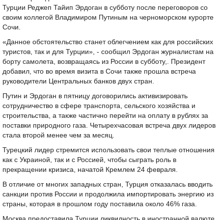
Турции Реджеп Тайип Эрдоган в субботу после переговоров со
своим коллегой Владимиром Путиным на черноморском курорте
Сочи.
«Данное обстоятельство станет облегчением как для российских
туристов, так и для Турции», - сообщил Эрдоган журналистам на
борту самолета, возвращаясь из России в субботу,. Президент
добавил, что во время визита в Сочи также прошла встреча
руководители Центральных банков двух стран.
Путин и Эрдоган в пятницу договорились активизировать
сотрудничество в сфере транспорта, сельского хозяйства и
строительства, а также частично перейти на оплату в рублях за
поставки природного газа. Четырехчасовая встреча двух лидеров
стала второй менее чем за месяц.
Турецкий лидер стремится использовать свои теплые отношения
как с Украиной, так и с Россией, чтобы сыграть роль в
прекращении кризиса, начатой Кремлем 24 февраля.
В отличие от многих западных стран, Турция отказалась вводить
санкции против России и продолжила импортировать энергию из
страны, которая в прошлом году поставила около 46% газа.
Москва предоставила Турции ликвидность в иностранной валюте,