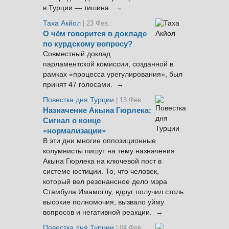
в Турции — тишина. →
Таха Акйол
| 23 Фев.
О чём говорится в докладе
по курдскому вопросу?
Совместный доклад
парламентской комиссии, созданной в
рамках «процесса урегулирования», был
принят 47 голосами. →
Повестка дня Турции
| 13 Фев.
Назначение Акына Гюрлека:
Сигнал о конце
«нормализации»
В эти дни многие оппозиционные
колумнисты пишут на тему назначения
Акына Гюрлека на ключевой пост в
системе юстиции. То, что человек,
который вел резонансное дело мэра
Стамбула Имамоглу, вдруг получил столь
высокие полномочия, вызвало уйму
вопросов и негативной реакции. →
Повестка дня Турции
| 04 Фев.