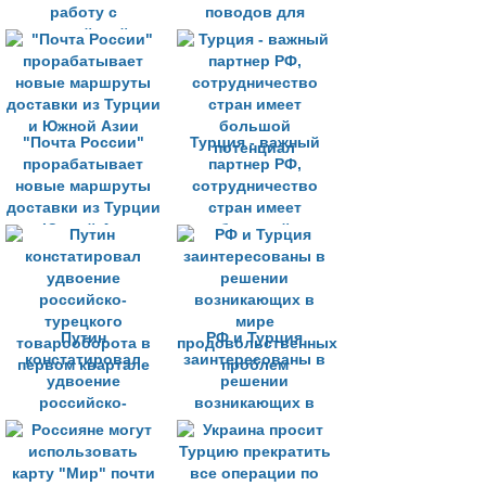
работу с
поводов для
российской
волнения нет -
платежной
НСПК
системой "Мир"
"Почта России"
Турция - важный
прорабатывает
партнер РФ,
новые маршруты
сотрудничество
доставки из Турции
стран имеет
и Южной Азии
большой
потенциал
Путин
РФ и Турция
констатировал
заинтересованы в
удвоение
решении
российско-
возникающих в
турецкого
мире
товарооборота в
продовольственных
первом квартале
проблем