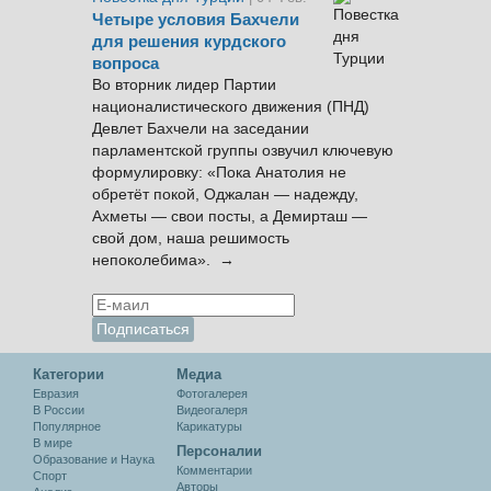
Четыре условия Бахчели
для решения курдского
вопроса
Во вторник лидер Партии
националистического движения (ПНД)
Девлет Бахчели на заседании
парламентской группы озвучил ключевую
формулировку: «Пока Анатолия не
обретёт покой, Оджалан — надежду,
Ахметы — свои посты, а Демирташ —
свой дом, наша решимость
непоколебима». →
Категории
Медиа
Евразия
Фотогалерея
В России
Видеогалеря
Популярное
Карикатуры
В мире
Персоналии
Образование и Наука
Комментарии
Спорт
Авторы