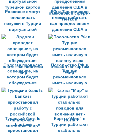
Россияне смогут
РФ и Турции надо
оплачивать
вместе работать
покупки в Турции
над преодолением
виртуальной
давления США в
турецкой картой
банковской сфере -
Песков
Эрдоган проведет
Посольство РФ в
совещание, на
Турции
котором будет
рекомендовало
обсуждаться
иметь наличную
платежная система
валюту из-за
"Мир"
отказов по картам
"Мир"
Турецкий банк Is
Карты "Мир" в
bankasi
Турции работают
приостановил
стабильно,