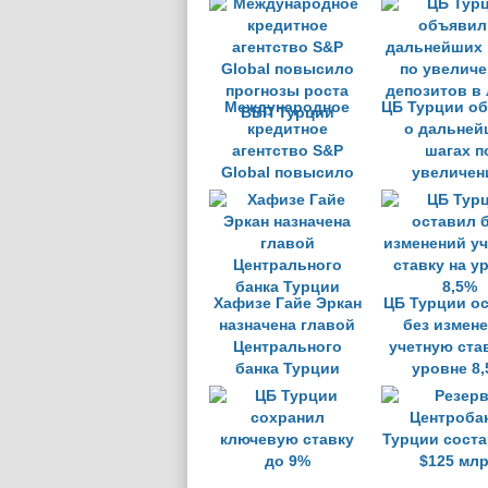
Международное
ЦБ Турции о
кредитное
о дальней
агентство S&P
шагах п
Global повысило
увеличен
прогнозы роста
депозитов в
ВВП Турции
Хафизе Гайе Эркан
ЦБ Турции о
назначена главой
без измен
Центрального
учетную ста
банка Турции
уровне 8