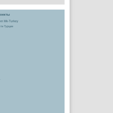
оекты
ти Турции
.