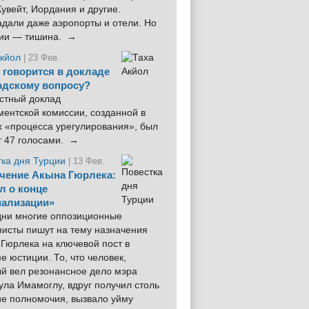
увейт, Иордания и другие.
дали даже аэропорты и отели. Но
ции — тишина. →
Акйол
| 23 Фев.
 говорится в докладе
рдскому вопросу?
стный доклад
ентской комиссии, созданной в
х «процесса урегулирования», был
т 47 голосами. →
тка дня Турции
| 13 Фев.
чение Акына Гюрлека:
л о конце
ализации»
 дни многие оппозиционные
нисты пишут на тему назначения
Гюрлека на ключевой пост в
е юстиции. То, что человек,
ый вел резонансное дело мэра
ла Имамоглу, вдруг получил столь
ие полномочия, вызвало уйму