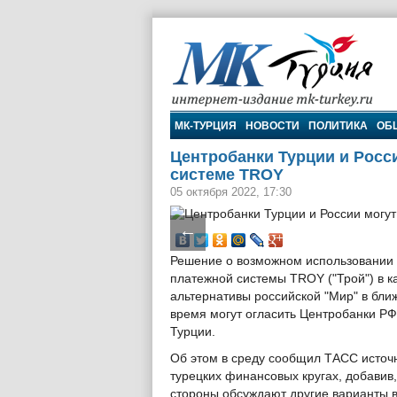
МК-Турция
МК-ТУРЦИЯ
НОВОСТИ
ПОЛИТИКА
ОБ
Центробанки Турции и Росс
системе TROY
05 октября 2022, 17:30
←
Решение о возможном использовании 
платежной системы TROY ("Трой") в к
альтернативы российской "Мир" в бл
время могут огласить Центробанки РФ
Турции.
Об этом в среду сообщил ТАСС источн
турецких финансовых кругах, добавив,
стороны обсуждают другие варианты 