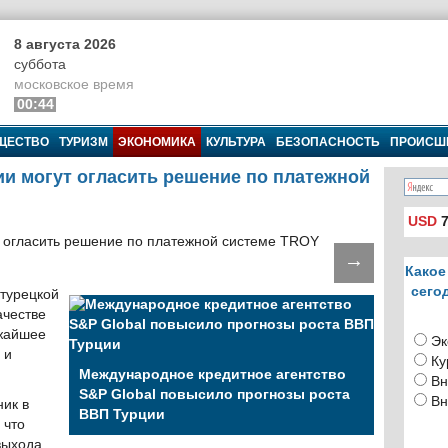
8 августа 2026
суббота
московское время
00:44
ЩЕСТВО
ТУРИЗМ
ЭКОНОМИКА
КУЛЬТУРА
БЕЗОПАСНОСТЬ
ПРОИСШ
ии могут огласить решение по платежной
USD
7
→
Какое
сего
турецкой
ачестве
ижайшее
Эк
 и
Ку
Международное кредитное агентство
Вн
S&P Global повысило прогнозы роста
Вн
ик в
ВВП Турции
 что
выхода