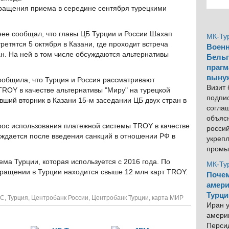
кращения приема в середине сентября турецкими
е сообщал, что главы ЦБ Турции и России Шахап
МК-Ту
етятся 5 октября в Казани, где проходит встреча
Военн
ан. На ней в том числе обсуждаются альтернативы
Бельг
прагм
выну
сообщила, что Турция и Россия рассматривают
Визит
ROY в качестве альтернативы "Миру" на турецкой
подпи
вший вторник в Казани 15-м заседании ЦБ двух стран в
согла
объяс
ос использования платежной системы TROY в качестве
росси
ждается после введения санкций в отношении РФ в
укреп
промы
ма Турции, которая используется с 2016 года. По
МК-Ту
бращении в Турции находится свыше 12 млн карт TROY.
Почем
амери
Турци
СС
,
Турция
,
Центробанк России
,
Центробанк Турции
,
карта МИР
Иран у
америк
Персид