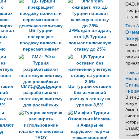
ОАЭ, К
Постра
в Тур
Таха 
бъявил
ЦБ Турции
JPMorgan ожидает,
О чём
ших
прекращает
что ЦБ Турции
по ку
о
продажу валюты и
повысит ключевую
Совме
ию
пересматривает
ставку до 25%
парлам
 лирах
денежную политику
рамка
приня
Повес
Назна
Сигна
ставил
СМИ: РФ и Турция
ЦБ Турции оставил
«норм
ений
разрабатывают
без изменений
В эти
вку на
платежную систему
учетную ставку на
колум
,5%
для российских
уровне 8,5%
Акына 
туристов
систем
котор
Стамбу
высок