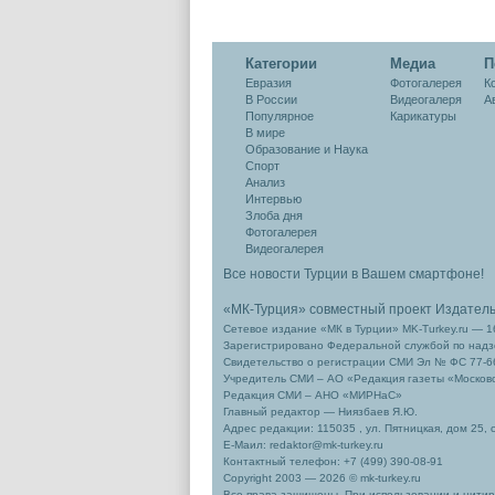
системе "Мир"
Категории
Медиа
П
Евразия
Фотогалерея
К
В России
Видеогалеря
А
Популярное
Карикатуры
В мире
Образование и Наука
Спорт
Анализ
Интервью
Злоба дня
Фотогалерея
Видеогалерея
Все новости Турции в Вашем смартфоне!
«МК-Турция» совместный проект Издател
Сетевое издание «МК в Турции» MK-Turkey.ru — 1
Зарегистрировано Федеральной службой по надзо
Свидетельство о регистрации СМИ Эл № ФС 77-66
Учредитель СМИ – АО «Редакция газеты «Москов
Редакция СМИ – АНО «МИРНаС»
Главный редактор — Ниязбаев Я.Ю.
Адрес редакции: 115035 , ул. Пятницкая, дом 25, 
Е-Маил: redaktor@mk-turkey.ru
Контактный телефон: +7 (499) 390-08-91
Copyright 2003 — 2026 © mk-turkey.ru
Все права защищены. При использовании и цитиро