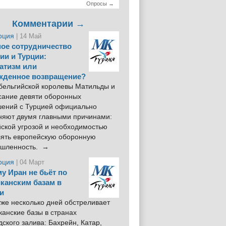
Опросы →
Комментарии →
рция
| 14 Май
ое сотрудничество
ии и Турции:
атизм или
жденное возвращение?
 бельгийской королевы Матильды и
сание девяти оборонных
шений с Турцией официально
няют двумя главными причинами:
йской угрозой и необходимостью
лять европейскую оборонную
шленность. →
рция
| 04 Март
у Иран не бьёт по
канским базам в
и
же несколько дней обстреливает
анские базы в странах
ского залива: Бахрейн, Катар,