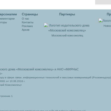
ерсоналии
Cтраницы
Партнеры
Пр
омментарии
О нас
вторы
Контакты
Новос
Реклама
Архив
Московский комсомолец
ьского дома
«Московский комсомолец»
и АНО «МИРНаС
6+
ру в сфере связи, информационных технологий и массовых коммуникаций (Роскомнадзор)
061 от 10.06.2016 г.
ский Комсомолец»
строение 1.
вании материалов активная ссылка на сайт mk-turkey.ru обязательна!