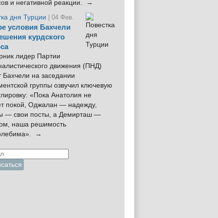
сов и негативной реакции. →
тка дня Турции
| 04 Фев.
е условия Бахчели
ешения курдского
са
рник лидер Партии
налистического движения (ПНД)
 Бахчели на заседании
ментской группы озвучил ключевую
лировку: «Пока Анатолия не
ёт покой, Оджалан — надежду,
ы — свои посты, а Демирташ —
дом, наша решимость
олебима». →