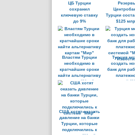
ЦБ Турции
Резерв
сохранил
Центроба
ключевую ставку
Турции сост
до 9%
$125 мл
Властям Турции
Турция мо
необходимо в
создать н
кратчайшие сроки
банк для ра
найти альтернативу
платежн
картам "Мир"
системой "М
"Извести
США хотят оказать
давление на банки
Турции, которые
подключились к