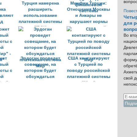
вопро
ы
Турция намерена
Минфин Турции:
нка
расширить
Отношения Москвы
Повес
авляют
использование
и Анкары не
Четыр
рд
платежной системы
нарушают нормы
для р
TROY
международной
вопро
финансовой
Во вто
системы
нацио
Девлет
парла
жет
Эрдоган проведет
США контактируют
форму
овый
совещание, на
с Турцией по
обрет
боты с
котором будет
поводу российской
Ахмет
ой
обсуждаться
платежной системы
свой 
ир" -
платежная система
"Мир"
непок
я"
"Мир"