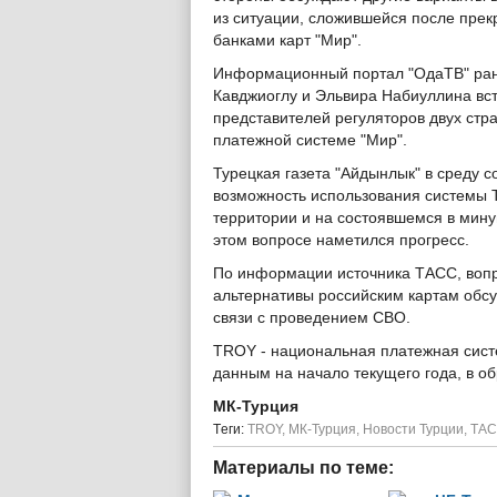
из ситуации, сложившейся после пре
банками карт "Мир".
Информационный портал "ОдаТВ" ране
Кавджиоглу и Эльвира Набиуллина встр
представителей регуляторов двух стр
платежной системе "Мир".
Турецкая газета "Айдынлык" в среду 
возможность использования системы T
территории и на состоявшемся в мину
этом вопросе наметился прогресс.
По информации источника ТАСС, вопр
альтернативы российским картам обсу
связи с проведением СВО.
TROY - национальная платежная систе
данным на начало текущего года, в о
МК-Турция
Tеги:
TROY
,
МК-Турция
,
Новости Турции
,
ТА
Материалы по теме: