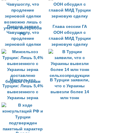
Чавушоглу
Лавров заявил
Глава сессии ГА
Чавушоглу, что
ООН обсудил с
продление
главой МИД Турции
зерновой сделки
зерновую сделку
возможно лишь с
учетом интересов
РФ
Минсельхоз
В Турции заявили,
Турции: Лишь 5,4%
что с Украины
вывезенного с
вывезли более 14
Украины зерна
млн тонн
доставлено
сельхозпродукции
бедным странам