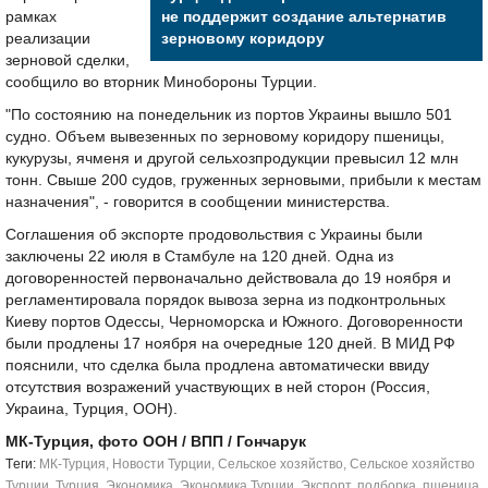
рамках
не поддержит создание альтернатив
реализации
зерновому коридору
зерновой сделки,
сообщило во вторник Минобороны Турции.
"По состоянию на понедельник из портов Украины вышло 501
судно. Объем вывезенных по зерновому коридору пшеницы,
кукурузы, ячменя и другой сельхозпродукции превысил 12 млн
тонн. Свыше 200 судов, груженных зерновыми, прибыли к местам
назначения", - говорится в сообщении министерства.
Соглашения об экспорте продовольствия с Украины были
заключены 22 июля в Стамбуле на 120 дней. Одна из
договоренностей первоначально действовала до 19 ноября и
регламентировала порядок вывоза зерна из подконтрольных
Киеву портов Одессы, Черноморска и Южного. Договоренности
были продлены 17 ноября на очередные 120 дней. В МИД РФ
пояснили, что сделка была продлена автоматически ввиду
отсутствия возражений участвующих в ней сторон (Россия,
Украина, Турция, ООН).
МК-Турция, фото OOН / ВПП / Гончарук
Tеги:
МК-Турция
,
Новости Турции
,
Сельское хозяйство
,
Сельское хозяйство
Турции
,
Турция
,
Экономика
,
Экономика Турции
,
Экспорт
,
подборка
,
пшеница
,