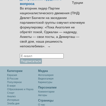
вопроса
Во вторник лидер Партии
националистического движения (ПНД)
Девлет Бахчели на заседании
парламентской группы озвучил ключевую
формулировку: «Пока Анатолия не
обретёт покой, Оджалан — надежду,
Ахметы — свои посты, а Демирташ —
свой дом, наша решимость
непоколебима». →
Категории
Медиа
Евразия
Фотогалерея
В России
Видеогалеря
Популярное
Карикатуры
В мире
Персоналии
Образование и Наука
Комментарии
Спорт
Авторы
Анализ
Интервью
Cтраницы
Злоба дня
О нас