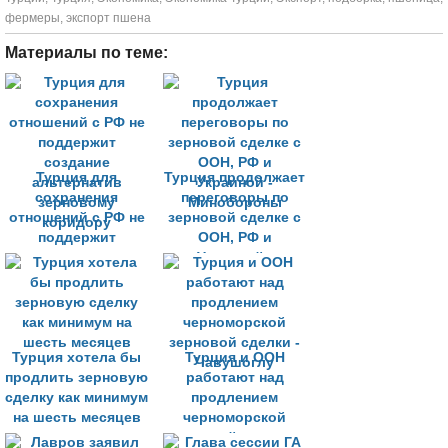
фермеры
,
экспорт пшена
Материалы по теме:
Турция для
Турция продолжает
сохранения
переговоры по
отношений с РФ не
зерновой сделке с
поддержит
ООН, РФ и
создание
Украиной -
альтернатив
Минобороны
зерновому
коридору
Турция хотела бы
Турция и ООН
продлить зерновую
работают над
сделку как минимум
продлением
на шесть месяцев
черноморской
зерновой сделки -