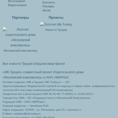
Фотогалерея
Контакты
Видеогалерея
Реклама
Архив
Партнеры
Проекты
Новости Турции
Московский комсомолец
Все новости Турции в Вашем смартфоне!
«МК-Турция» совместный проект Издательского дома
«Московский комсомолец»
и АНО «МИРНаС
Сетевое издание «МК в Турции» MK-Turkey.ru — 16+
Зарегистрировано Федеральной службой по надзору в сфере связи, информационных
технологий и массовых коммуникаций (Роскомнадзор).
Свидетельство о регистрации СМИ Эл № ФС 77-66061 от 10.06.2016 г.
Учредитель СМИ – АО «Редакция газеты «Московский Комсомолец»
Редакция СМИ – АНО «МИРНаС»
Главный редактор — Ниязбаев Я.Ю.
Адрес редакции: 115035 , ул. Пятницкая, дом 25, строение 1.
Е-Маил: redaktor@mk-turkey.ru
Контактный телефон: +7 (499) 390-08-91