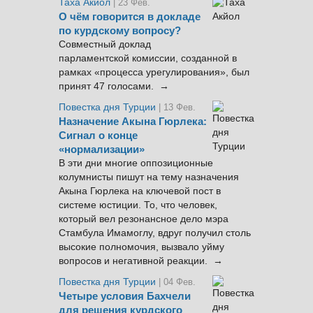
Таха Акйол
| 23 Фев.
О чём говорится в докладе
по курдскому вопросу?
Совместный доклад
парламентской комиссии, созданной в
рамках «процесса урегулирования», был
принят 47 голосами. →
Повестка дня Турции
| 13 Фев.
Назначение Акына Гюрлека:
Сигнал о конце
«нормализации»
В эти дни многие оппозиционные
колумнисты пишут на тему назначения
Акына Гюрлека на ключевой пост в
системе юстиции. То, что человек,
который вел резонансное дело мэра
Стамбула Имамоглу, вдруг получил столь
высокие полномочия, вызвало уйму
вопросов и негативной реакции. →
Повестка дня Турции
| 04 Фев.
Четыре условия Бахчели
для решения курдского