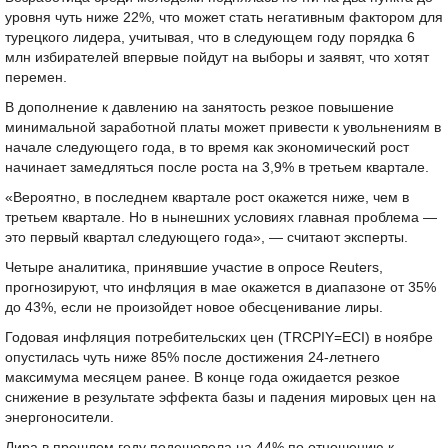
уровня чуть ниже 22%, что может стать негативным фактором для
турецкого лидера, учитывая, что в следующем году порядка 6
млн избирателей впервые пойдут на выборы и заявят, что хотят
перемен.
В дополнение к давлению на занятость резкое повышение
минимальной заработной платы может привести к увольнениям в
начале следующего года, в то время как экономический рост
начинает замедляться после роста на 3,9% в третьем квартале.
«Вероятно, в последнем квартале рост окажется ниже, чем в
третьем квартале. Но в нынешних условиях главная проблема —
это первый квартал следующего года», — считают эксперты.
Четыре аналитика, принявшие участие в опросе Reuters,
прогнозируют, что инфляция в мае окажется в диапазоне от 35%
до 43%, если не произойдет новое обесценивание лиры.
Годовая инфляция потребительских цен (TRCPIY=ECI) в ноябре
опустилась чуть ниже 85% после достижения 24-летнего
максимума месяцем ранее. В конце года ожидается резкое
снижение в результате эффекта базы и падения мировых цен на
энергоносители.
Лира в прошлом году подешевела на 44% по отношению к