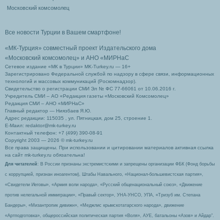
Московский комсомолец
Все новости Турции в Вашем смартфоне!
«МК-Турция» совместный проект Издательского дома
«Московский комсомолец»
и АНО «МИРНаС
Сетевое издание «МК в Турции» MK-Turkey.ru — 16+
Зарегистрировано Федеральной службой по надзору в сфере связи, информационных
технологий и массовых коммуникаций (Роскомнадзор).
Свидетельство о регистрации СМИ Эл № ФС 77-66061 от 10.06.2016 г.
Учредитель СМИ – АО «Редакция газеты «Московский Комсомолец»
Редакция СМИ – АНО «МИРНаС»
Главный редактор — Ниязбаев Я.Ю.
Адрес редакции: 115035 , ул. Пятницкая, дом 25, строение 1.
Е-Маил: redaktor@mk-turkey.ru
Контактный телефон: +7 (499) 390-08-91
Copyright 2003 — 2026 © mk-turkey.ru
Все права защищены. При использовании и цитировании материалов активная ссылка
на сайт mk-turkey.ru обязательна!
Для читателей
: В России признаны экстремистскими и запрещены организации ФБК (Фонд борьбы
с коррупцией, признан иноагентом), Штабы Навального, «Национал-большевистская партия»,
«Свидетели Иеговы», «Армия воли народа», «Русский общенациональный союз», «Движение
против нелегальной иммиграции», «Правый сектор», УНА-УНСО, УПА, «Тризуб им. Степана
Бандеры», «Мизантропик дивижн», «Меджлис крымскотатарского народа», движение
«Артподготовка», общероссийская политическая партия «Воля», АУЕ, батальоны «Азов» и Айдар″.