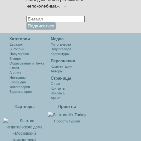
непоколебима». →
Категории
Медиа
Евразия
Фотогалерея
В России
Видеогалеря
Популярное
Карикатуры
В мире
Персоналии
Образование и Наука
Комментарии
Спорт
Авторы
Анализ
Интервью
Cтраницы
Злоба дня
О нас
Фотогалерея
Контакты
Видеогалерея
Реклама
Архив
Партнеры
Проекты
Новости Турции