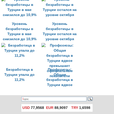
зафиксированного
с апреля 2018 года
Уровень
Уровень
безработицы в
безработицы в
Турции в мае
Турции остался на
снизился до 10,9%
уровне октября
Безработица в
Профсоюзы:
Турции упала до
Общая
11,2%
безработица в
Турции вдвое
превышает
официальные
показатели
USD
77,9568
EUR
88,9097
TRY
1,6598