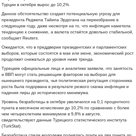
Турции в октябре вырос до 10,2%.
Данное обстоятельство создает потенциальную угрозу для
президента Реджепа Тайипа Эрдогана на переизбрание в
следующем году, даже несмотря на то, что инфляция наметила
тенденцию к снижению, а валюта остаётся довольно стабильной,
сообщает Reuters.
Ожидается, что в преддверии президентских и парламентских
выборов, которые состоятся в мае или июне, экономический рост
продолжит снижаться до уровня ниже тренда.
Турецкие официальные лица и аналитики заявили, что занятость
и ВВП могут стать решающим фактором на выборах для
нынешнего президента, чья политическая репутация сторонника
роста была подорвана в результате резкого скачка инфляции и
падения лиры до исторического минимума.
Уровень безработицы в октябре увеличился на 0,1 процентного
пункта в месячном исчислении до 10,2% по сравнению с более
чем четырехлетним минимумом в 9,8% в августе,
свидетельствуют данные Турецкого статистического института
(TurkStat).
Безработица среди молодежи поднялась почти на два пункта до