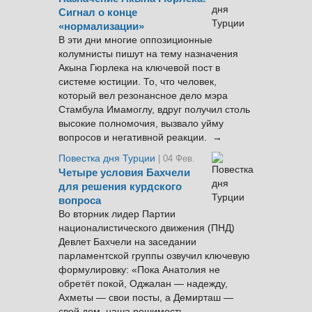
Сигнал о конце
«нормализации»
В эти дни многие оппозиционные
колумнисты пишут на тему назначения
Акына Гюрлека на ключевой пост в
системе юстиции. То, что человек,
который вел резонансное дело мэра
Стамбула Имамоглу, вдруг получил столь
высокие полномочия, вызвало уйму
вопросов и негативной реакции. →
Повестка дня Турции
| 04 Фев.
Четыре условия Бахчели
для решения курдского
вопроса
Во вторник лидер Партии
националистического движения (ПНД)
Девлет Бахчели на заседании
парламентской группы озвучил ключевую
формулировку: «Пока Анатолия не
обретёт покой, Оджалан — надежду,
Ахметы — свои посты, а Демирташ —
свой дом, наша решимость