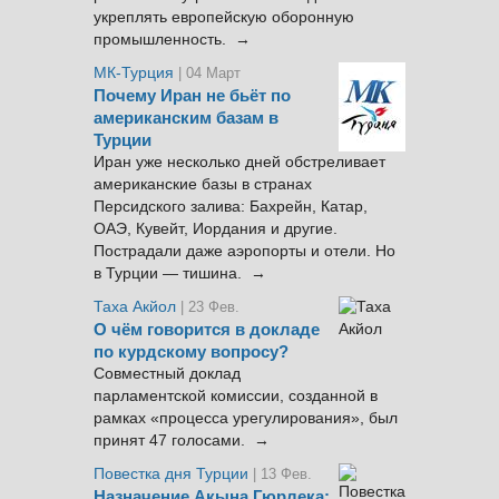
укреплять европейскую оборонную
промышленность. →
МК-Турция
| 04 Март
Почему Иран не бьёт по
американским базам в
Турции
Иран уже несколько дней обстреливает
американские базы в странах
Персидского залива: Бахрейн, Катар,
ОАЭ, Кувейт, Иордания и другие.
Пострадали даже аэропорты и отели. Но
в Турции — тишина. →
Таха Акйол
| 23 Фев.
О чём говорится в докладе
по курдскому вопросу?
Совместный доклад
парламентской комиссии, созданной в
рамках «процесса урегулирования», был
принят 47 голосами. →
Повестка дня Турции
| 13 Фев.
Назначение Акына Гюрлека: