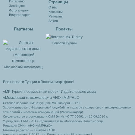
Интервью
Cтраницы
Злоба дня
О нас
Фотогалерея
Контакты
Видеогалерея
Реклама
Архив
Партнеры
Проекты
Новости Турции
Московский комсомолец
Все новости Турции в Вашем смартфоне!
«МК-Турция» совместный проект Издательского дома
«Московский комсомолец»
и АНО «МИРНаС
Сетевое издание «МК в Турции» MK-Turkey.ru — 16+
Зарегистрировано Федеральной службой по надзору в сфере связи, информационных
технологий и массовых коммуникаций (Роскомнадзор).
Свидетельство о регистрации СМИ Эл № ФС 77-66061 от 10.06.2016 г.
Учредитель СМИ – АО «Редакция газеты «Московский Комсомолец»
Редакция СМИ – АНО «МИРНаС»
Главный редактор — Ниязбаев Я.Ю.
Адрес редакции: 115035 , ул. Пятницкая, дом 25, строение 1.