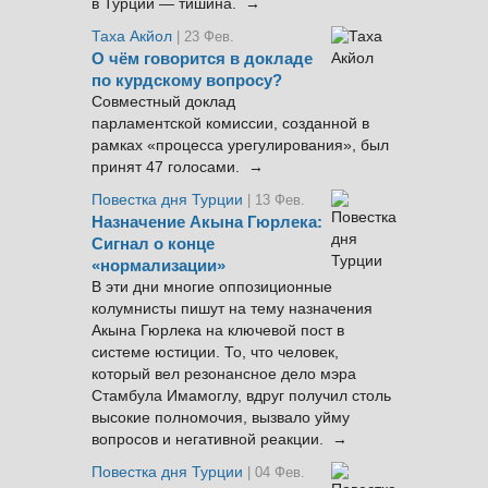
в Турции — тишина. →
Таха Акйол
| 23 Фев.
О чём говорится в докладе
по курдскому вопросу?
Совместный доклад
парламентской комиссии, созданной в
рамках «процесса урегулирования», был
принят 47 голосами. →
Повестка дня Турции
| 13 Фев.
Назначение Акына Гюрлека:
Сигнал о конце
«нормализации»
В эти дни многие оппозиционные
колумнисты пишут на тему назначения
Акына Гюрлека на ключевой пост в
системе юстиции. То, что человек,
который вел резонансное дело мэра
Стамбула Имамоглу, вдруг получил столь
высокие полномочия, вызвало уйму
вопросов и негативной реакции. →
Повестка дня Турции
| 04 Фев.