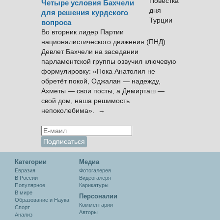
Четыре условия Бахчели
для решения курдского
вопроса
Во вторник лидер Партии
националистического движения (ПНД)
Девлет Бахчели на заседании
парламентской группы озвучил ключевую
формулировку: «Пока Анатолия не
обретёт покой, Оджалан — надежду,
Ахметы — свои посты, а Демирташ —
свой дом, наша решимость
непоколебима». →
Категории
Медиа
Евразия
Фотогалерея
В России
Видеогалеря
Популярное
Карикатуры
В мире
Персоналии
Образование и Наука
Комментарии
Спорт
Авторы
Анализ