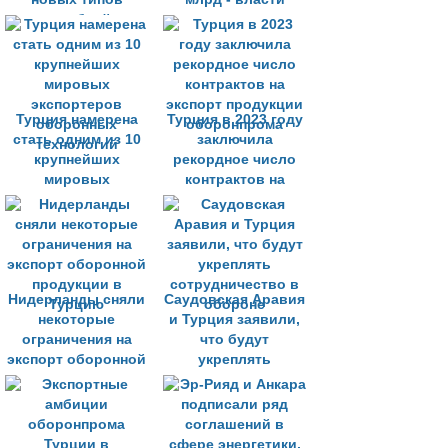
кораблей
Турция намерена
Турция в 2023 году
стать одним из 10
заключила
крупнейших
рекордное число
мировых
контрактов на
экспортеров
экспорт продукции
оборонных
оборонпрома
технологий
Нидерланды сняли
Саудовская Аравия
некоторые
и Турция заявили,
ограничения на
что будут
экспорт оборонной
укреплять
продукции в
сотрудничество в
Турцию
обороне