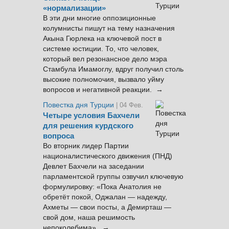
«нормализации»
В эти дни многие оппозиционные
колумнисты пишут на тему назначения
Акына Гюрлека на ключевой пост в
системе юстиции. То, что человек,
который вел резонансное дело мэра
Стамбула Имамоглу, вдруг получил столь
высокие полномочия, вызвало уйму
вопросов и негативной реакции. →
Повестка дня Турции
| 04 Фев.
Четыре условия Бахчели
для решения курдского
вопроса
Во вторник лидер Партии
националистического движения (ПНД)
Девлет Бахчели на заседании
парламентской группы озвучил ключевую
формулировку: «Пока Анатолия не
обретёт покой, Оджалан — надежду,
Ахметы — свои посты, а Демирташ —
свой дом, наша решимость
непоколебима». →