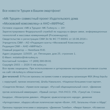
Все новости Турции в Вашем смартфоне!
«МК-Турция» совместный проект Издательского дома
«Московский комсомолец»
и АНО «МИРНаС
Сетевое издание «МК в Турции» MK-Turkey.ru — 16+
Зарегистрировано Федеральной службой по надзору в сфере связи, информационных
технологий и массовых коммуникаций (Роскомнадзор).
Свидетельство о регистрации СМИ Эл № ФС 77-66061 от 10.06.2016 г.
Учредитель СМИ – АО «Редакция газеты «Московский Комсомолец»
Редакция СМИ – АНО «МИРНаС»
Главный редактор — Ниязбаев Я.Ю.
Адрес редакции: 115035 , ул. Пятницкая, дом 25, строение 1.
Е-Маил: redaktor@mk-turkey.ru
Контактный телефон: +7 (499) 390-08-91
Copyright 2003 — 2026 © mk-turkey.ru
Все права защищены. При использовании и цитировании материалов активная ссылка
на сайт mk-turkey.ru обязательна!
Для читателей
: В России признаны экстремистскими и запрещены организации ФБК (Фонд борьбы
с коррупцией, признан иноагентом), Штабы Навального, «Национал-большевистская партия»,
«Свидетели Иеговы», «Армия воли народа», «Русский общенациональный союз», «Движение
против нелегальной иммиграции», «Правый сектор», УНА-УНСО, УПА, «Тризуб им. Степана
Бандеры», «Мизантропик дивижн», «Меджлис крымскотатарского народа», движение
«Артподготовка», общероссийская политическая партия «Воля», АУЕ, батальоны «Азов» и Айдар″.
Признаны террористическими и запрещены: «Движение Талибан», «Имарат Кавказ», «Исламское