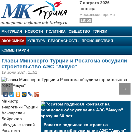
7 августа 2026
пятница
московское время
19:59
МК-Турция
МК-ТУРЦИЯ
НОВОСТИ
ПОЛИТИКА
ОБЩЕСТВО
ТУРИЗМ
ЭКОНОМИКА
КУЛЬТУРА
БЕЗОПАСНОСТЬ
ПРОИСШЕСТВИЯ
КОММЕНТАРИИ
Главы Минэнерго Турции и Росатома обсудили
строительство АЭС "Аккую"
19 июля 2024, 11:51
←
→
Министр
энергетики Турции
Альпарслан
Байрактар
обсудил с главой
Росатом подписал контракт на
Росатома
сервисное обслуживание АЭС "Аккую"