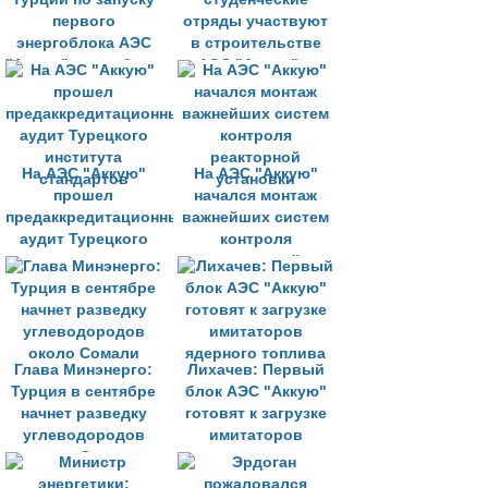
первого
отряды участвуют
энергоблока АЭС
в строительстве
"Аккую" могут быть
АЭС "Аккую" в
отсрочены
Турции
На АЭС "Аккую"
На АЭС "Аккую"
прошел
начался монтаж
предаккредитационный
важнейших систем
аудит Турецкого
контроля
института
реакторной
стандартов
установки
Глава Минэнерго:
Лихачев: Первый
Турция в сентябре
блок АЭС "Аккую"
начнет разведку
готовят к загрузке
углеводородов
имитаторов
около Сомали
ядерного топлива