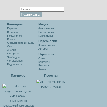
Категории
Медиа
Евразия
Фотогалерея
В России
Видеогалеря
Популярное
Карикатуры
В мире
Персоналии
Образование и Наука
Комментарии
Спорт
Авторы
Анализ
Интервью
Cтраницы
Злоба дня
О нас
Фотогалерея
Контакты
Видеогалерея
Реклама
Архив
Партнеры
Проекты
Новости Турции
Московский комсомолец