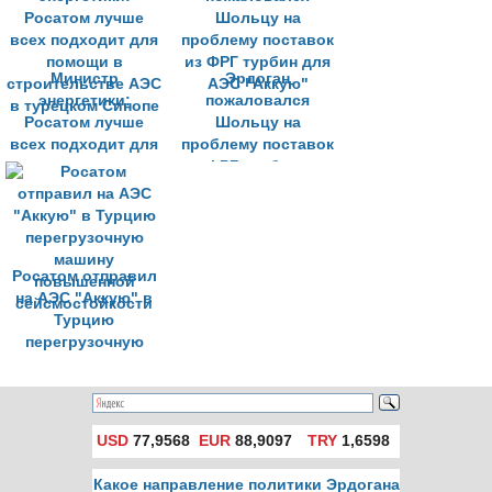
Министр
Эрдоган
энергетики:
пожаловался
Росатом лучше
Шольцу на
всех подходит для
проблему поставок
помощи в
из ФРГ турбин для
строительстве АЭС
АЭС "Аккую"
в турецком Синопе
Росатом отправил
на АЭС "Аккую" в
Турцию
перегрузочную
машину
повышенной
сейсмостойкости
USD
77,9568
EUR
88,9097
TRY
1,6598
Какое направление политики Эрдогана