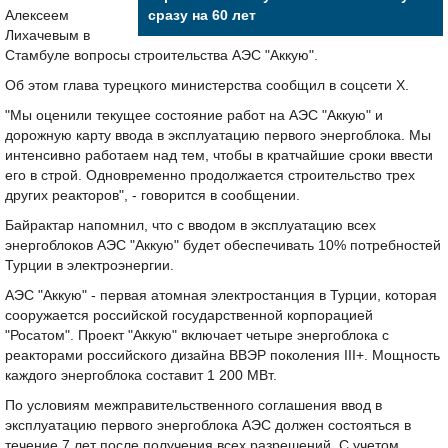
Алексеем
сразу на 60 лет
Лихачевым в
Стамбуле вопросы строительства АЭС "Аккую".
Об этом глава турецкого министерства сообщил в соцсети X.
"Мы оценили текущее состояние работ на АЭС "Аккую" и
дорожную карту ввода в эксплуатацию первого энергоблока. Мы
интенсивно работаем над тем, чтобы в кратчайшие сроки ввести
его в строй. Одновременно продолжается строительство трех
других реакторов", - говорится в сообщении.
Байрактар напомнил, что с вводом в эксплуатацию всех
энергоблоков АЭС "Аккую" будет обеспечивать 10% потребностей
Турции в электроэнергии.
АЭС "Аккую" - первая атомная электростанция в Турции, которая
сооружается российской государственной корпорацией
"Росатом". Проект "Аккую" включает четыре энергоблока с
реакторами российского дизайна ВВЭР поколения III+. Мощность
каждого энергоблока составит 1 200 МВт.
По условиям межправительственного соглашения ввод в
эксплуатацию первого энергоблока АЭС должен состояться в
течение 7 лет после получения всех разрешений. С учетом