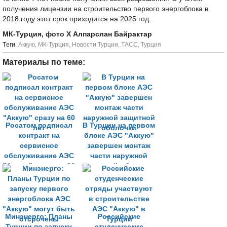
получения лицензии на строительство первого энергоблока в
2018 году этот срок приходится на 2025 год.
МК-Турция, фото Х Алпарслан Байрактар
Tеги:
Аккую
,
МК-Турция
,
Новости Турции
,
ТАСС
,
Турция
Материалы по теме:
Росатом подписал
В Турции на первом
контракт на
блоке АЭС "Аккую"
сервисное
завершен монтаж
обслуживание АЭС
части наружной
"Аккую" сразу на 60
защитной оболочки
лет
Минэнерго: Планы
Российские
Турции по запуску
студенческие