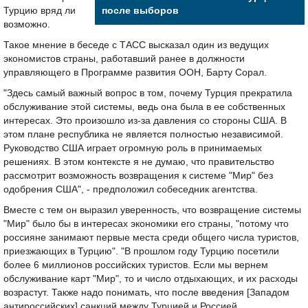
Турцию вряд ли
после выборов
возможно.
Такое мнение в беседе с ТАСС высказал один из ведущих
экономистов страны, работавший ранее в должности
управляющего в Программе развития ООН, Барту Сорал.
"Здесь самый важный вопрос в том, почему Турция прекратила
обслуживание этой системы, ведь она была в ее собственных
интересах. Это произошло из-за давления со стороны США. В
этом плане республика не является полностью независимой.
Руководство США играет огромную роль в принимаемых
решениях. В этом контексте я не думаю, что правительство
рассмотрит возможность возвращения к системе "Мир" без
одобрения США", - предположил собеседник агентства.
Вместе с тем он выразил уверенность, что возвращение системы
"Мир" было бы в интересах экономики его страны, "потому что
россияне занимают первые места среди общего числа туристов,
приезжающих в Турцию". "В прошлом году Турцию посетили
более 6 миллионов российских туристов. Если мы вернем
обслуживание карт "Мир", то и число отдыхающих, и их расходы
возрастут. Также надо понимать, что после введения [Западом
антироссийских] санкций между Турцией и Россией