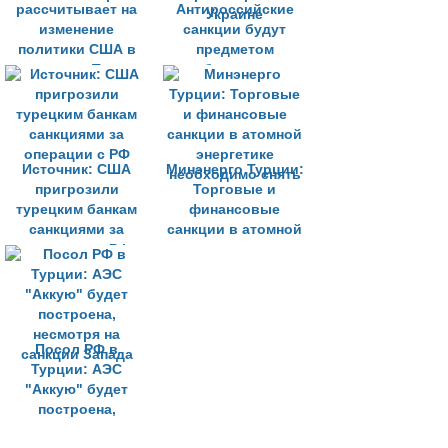
рассчитывает на
Антироссийские
изменение
санкции будут
политики США в
предметом
отношении Турции
будущих
после выборов
переговоров по
Украине
Источник: США
Минэнерго Турции:
пригрозили
Торговые и
турецким банкам
финансовые
санкциями за
санкции в атомной
операции с РФ
энергетике
необходимо снять
Посол РФ в
Турции: АЭС
"Аккую" будет
построена,
несмотря на