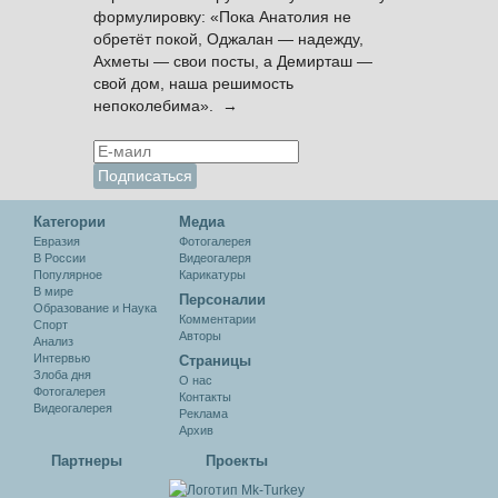
формулировку: «Пока Анатолия не
обретёт покой, Оджалан — надежду,
Ахметы — свои посты, а Демирташ —
свой дом, наша решимость
непоколебима». →
Категории
Медиа
Евразия
Фотогалерея
В России
Видеогалеря
Популярное
Карикатуры
В мире
Персоналии
Образование и Наука
Комментарии
Спорт
Авторы
Анализ
Интервью
Cтраницы
Злоба дня
О нас
Фотогалерея
Контакты
Видеогалерея
Реклама
Архив
Партнеры
Проекты