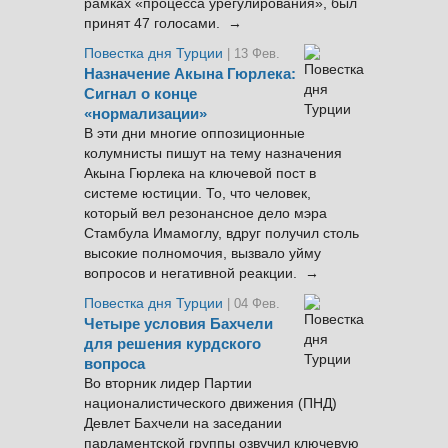
рамках «процесса урегулирования», был
принят 47 голосами. →
Повестка дня Турции
| 13 Фев.
Назначение Акына Гюрлека:
Сигнал о конце
«нормализации»
В эти дни многие оппозиционные
колумнисты пишут на тему назначения
Акына Гюрлека на ключевой пост в
системе юстиции. То, что человек,
который вел резонансное дело мэра
Стамбула Имамоглу, вдруг получил столь
высокие полномочия, вызвало уйму
вопросов и негативной реакции. →
Повестка дня Турции
| 04 Фев.
Четыре условия Бахчели
для решения курдского
вопроса
Во вторник лидер Партии
националистического движения (ПНД)
Девлет Бахчели на заседании
парламентской группы озвучил ключевую