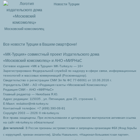
Новости Турции
Московский комсомолец
Все новости Турции в Вашем смартфоне!
«МК-Турция» совместный проект Издательского дома
«Московский комсомолец»
и АНО «МИРНаС
Сетевое издание «МК в Турции» MK-Turkey.ru — 16+
Зарегистрировано Федеральной службой по надзору в сфере связи, информационных
технологий и массовых коммуникаций (Роскомнадзор).
Свидетельство о регистрации СМИ Эл № ФС 77-66061 от 10.06.2016 г.
Учредитель СМИ – АО «Редакция газеты «Московский Комсомолец»
Редакция СМИ – АНО «МИРНаС»
Главный редактор — Ниязбаев Я.Ю.
Адрес редакции: 115035 , ул. Пятницкая, дом 25, строение 1.
Е-Маил: redaktor@mk-turkey.ru
Контактный телефон: +7 (499) 390-08-91
Copyright 2003 — 2026 © mk-turkey.ru
Все права защищены. При использовании и цитировании материалов активная ссылка
на сайт mk-turkey.ru обязательна!
Для читателей
: В России признаны экстремистскими и запрещены организации ФБК (Фонд борьбы
с коррупцией, признан иноагентом), Штабы Навального, «Национал-большевистская партия»,