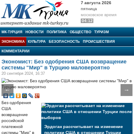
7 августа 2026
пятница
московское время
04:12
МК-Турция
МК-ТУРЦИЯ
НОВОСТИ
ПОЛИТИКА
ОБЩЕСТВО
ТУРИЗМ
ЭКОНОМИКА
КУЛЬТУРА
БЕЗОПАСНОСТЬ
ПРОИСШЕСТВИЯ
КОММЕНТАРИИ
Экономист: Без одобрения США возвращение
системы "Мир" в Турцию маловероятно
20 сентября 2024, 16:37
←
→
Без одобрения
США
возвращение
российской
платежной
Эрдоган рассчитывает на изменение
системы "Мир" в
политики США в отношении Турции