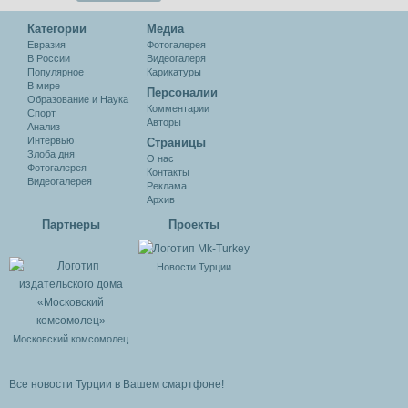
Категории
Медиа
Евразия
Фотогалерея
В России
Видеогалеря
Популярное
Карикатуры
В мире
Персоналии
Образование и Наука
Комментарии
Спорт
Авторы
Анализ
Интервью
Cтраницы
Злоба дня
О нас
Фотогалерея
Контакты
Видеогалерея
Реклама
Архив
Партнеры
Проекты
Новости Турции
Московский комсомолец
Все новости Турции в Вашем смартфоне!