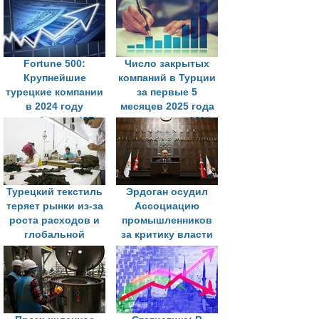
Fortune 500:
Число закрытых
Крупнейшие
компаний в Турции
турецкие компании
за первые 5
в 2024 году
месяцев 2025 года
заработали 435
выросло на 12%
млрд долларов
США
Турецкий текстиль
Эрдоган осудил
теряет рынки из-за
Ассоциацию
роста расходов и
промышленников
глобальной
за критику власти
конкуренции