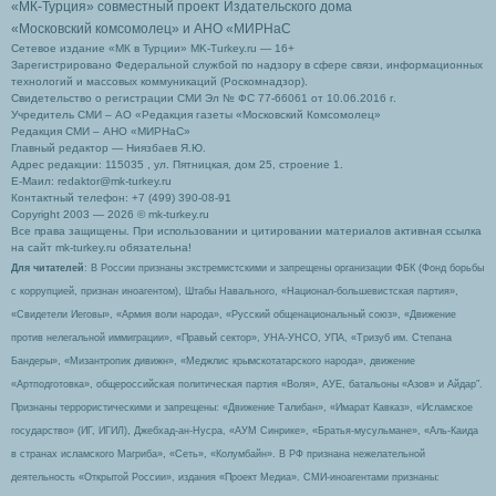
«МК-Турция» совместный проект Издательского дома
«Московский комсомолец»
и АНО «МИРНаС
Сетевое издание «МК в Турции» MK-Turkey.ru — 16+
Зарегистрировано Федеральной службой по надзору в сфере связи, информационных
технологий и массовых коммуникаций (Роскомнадзор).
Свидетельство о регистрации СМИ Эл № ФС 77-66061 от 10.06.2016 г.
Учредитель СМИ – АО «Редакция газеты «Московский Комсомолец»
Редакция СМИ – АНО «МИРНаС»
Главный редактор — Ниязбаев Я.Ю.
Адрес редакции: 115035 , ул. Пятницкая, дом 25, строение 1.
Е-Маил: redaktor@mk-turkey.ru
Контактный телефон: +7 (499) 390-08-91
Copyright 2003 — 2026 © mk-turkey.ru
Все права защищены. При использовании и цитировании материалов активная ссылка
на сайт mk-turkey.ru обязательна!
Для читателей
: В России признаны экстремистскими и запрещены организации ФБК (Фонд борьбы
с коррупцией, признан иноагентом), Штабы Навального, «Национал-большевистская партия»,
«Свидетели Иеговы», «Армия воли народа», «Русский общенациональный союз», «Движение
против нелегальной иммиграции», «Правый сектор», УНА-УНСО, УПА, «Тризуб им. Степана
Бандеры», «Мизантропик дивижн», «Меджлис крымскотатарского народа», движение
«Артподготовка», общероссийская политическая партия «Воля», АУЕ, батальоны «Азов» и Айдар″.
Признаны террористическими и запрещены: «Движение Талибан», «Имарат Кавказ», «Исламское
государство» (ИГ, ИГИЛ), Джебхад-ан-Нусра, «АУМ Синрике», «Братья-мусульмане», «Аль-Каида
в странах исламского Магриба», «Сеть», «Колумбайн». В РФ признана нежелательной
деятельность «Открытой России», издания «Проект Медиа». СМИ-иноагентами признаны: