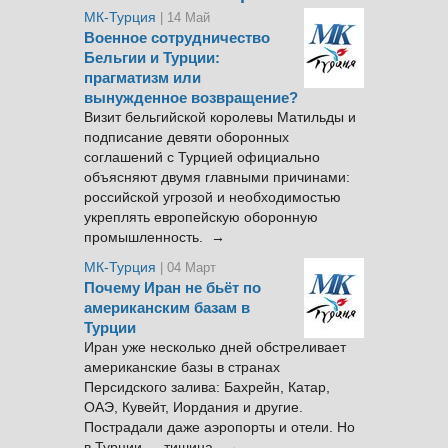
МК-Турция
| 14 Май
Военное сотрудничество
Бельгии и Турции:
прагматизм или
вынужденное возвращение?
Визит бельгийской королевы Матильды и
подписание девяти оборонных
соглашений с Турцией официально
объясняют двумя главными причинами:
российской угрозой и необходимостью
укреплять европейскую оборонную
промышленность. →
МК-Турция
| 04 Март
Почему Иран не бьёт по
американским базам в
Турции
Иран уже несколько дней обстреливает
американские базы в странах
Персидского залива: Бахрейн, Катар,
ОАЭ, Кувейт, Иордания и другие.
Пострадали даже аэропорты и отели. Но
в Турции — тишина. →