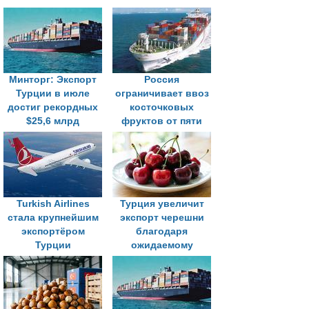
Минторг: Экспорт
Россия
Турции в июле
ограничивает ввоз
достиг рекордных
косточковых
$25,6 млрд
фруктов от пяти
турецких
экспортеров с 18
июля
Turkish Airlines
Турция увеличит
стала крупнейшим
экспорт черешни
экспортёром
благодаря
Турции
ожидаемому
рекордному
урожаю