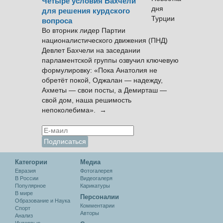
Четыре условия Бахчели
для решения курдского
вопроса
Во вторник лидер Партии
националистического движения (ПНД)
Девлет Бахчели на заседании
парламентской группы озвучил ключевую
формулировку: «Пока Анатолия не
обретёт покой, Оджалан — надежду,
Ахметы — свои посты, а Демирташ —
свой дом, наша решимость
непоколебима». →
Категории
Медиа
Евразия
Фотогалерея
В России
Видеогалеря
Популярное
Карикатуры
В мире
Персоналии
Образование и Наука
Комментарии
Спорт
Авторы
Анализ
Интервью