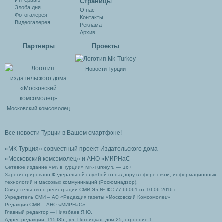
Cтраницы
Злоба дня
О нас
Фотогалерея
Контакты
Видеогалерея
Реклама
Архив
Партнеры
Проекты
Новости Турции
Московский комсомолец
Все новости Турции в Вашем смартфоне!
«МК-Турция» совместный проект Издательского дома
«Московский комсомолец»
и АНО «МИРНаС
Сетевое издание «МК в Турции» MK-Turkey.ru — 16+
Зарегистрировано Федеральной службой по надзору в сфере связи, информационных
технологий и массовых коммуникаций (Роскомнадзор).
Свидетельство о регистрации СМИ Эл № ФС 77-66061 от 10.06.2016 г.
Учредитель СМИ – АО «Редакция газеты «Московский Комсомолец»
Редакция СМИ – АНО «МИРНаС»
Главный редактор — Ниязбаев Я.Ю.
Адрес редакции: 115035 , ул. Пятницкая, дом 25, строение 1.