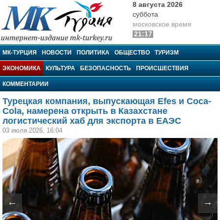
8 августа 2026
суббота
московское время
21:17
МК-Турция
МК-ТУРЦИЯ
НОВОСТИ
ПОЛИТИКА
ОБЩЕСТВО
ТУРИЗМ
ЭКОНОМИКА
КУЛЬТУРА
БЕЗОПАСНОСТЬ
ПРОИСШЕСТВИЯ
КОММЕНТАРИИ
Турецкая компания, выпускающая Efes и Coca-
Cola, намерена открыть в Казахстане
логистический хаб для экспорта в ЕАЭС
03 июля 2026, 16:04
←
→