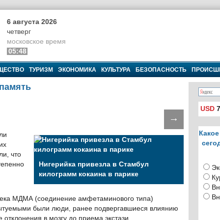
6 августа 2026
четверг
московское время
05:48
ЩЕСТВО
ТУРИЗМ
ЭКОНОМИКА
КУЛЬТУРА
БЕЗОПАСНОСТЬ
ПРОИСШ
 память
USD
7
→
Какое
ли
сего
их
ли, что
тепенно
Нигерийка привезла в Стамбул
Эк
килограмм кокаина в парике
Ку
Вн
Вн
века МДМА (соединение амфетаминового типа)
спытуемыми были люди, ранее подвергавшиеся влиянию
 отклонения в мозгу до приема экстази.