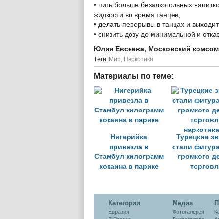
• пить больше безалкогольных напитк
жидкости во время танцев;
• делать перерывы в танцах и выходит
• снизить дозу до минимальной и отка
Юлия Евсеева, Московский комсо
Tеги:
Мир
,
Наркотики
Материалы по теме:
Нигерийка
Турецкие з
привезла в
стали фигур
Стамбул килограмм
громкого д
кокаина в парике
торговл
наркотик
Категории
Медиа
П
Евразия
Фотогалерея
К