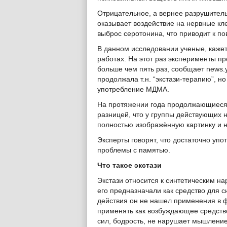
Отрицательное, а вернее разрушитель
оказывает воздействие на нервные кл
выброс серотонина, что приводит к 
В данном исследовании ученые, каже
работах. На этот раз эксперименты п
больше чем пять раз, сообщает
news.
продолжала т.н. “экстази-терапию”, н
употребление МДМА.
На протяжении года продолжающиеся 
разницей, что у группы действующих 
полностью изображённую картинку и н
Эксперты говорят, что достаточно упот
проблемы с памятью.
Что такое экстази
Экстази относится к синтетическим н
его предназначали как средство для с
действия он не нашел применения в ф
применять как возбуждающее средство
сил, бодрость, не нарушает мышлени