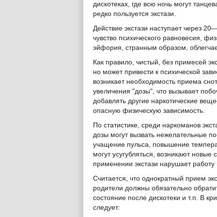
дискотеках, где всю ночь могут танце
редко пользуется экстази.
Действие экстази наступает через 20
чувство психического равновесия, физ
эйфория, странным образом, облегча
Как правило, чистый, без примесей эк
но может привести к психической зав
возникает необходимость приема снот
увеличения "дозы", что вызывает побо
добавлять другие наркотические веще
опасную физическую зависимость.
По статистике, среди наркоманов экст
дозы могут вызвать нежелательные п
учащение пульса, повышение температ
могут усугубляться, возникают новые
применении экстази нарушает работу 
Считается, что однократный прием эк
родители должны обязательно обратит
состояние после дискотеки и т.п. В к
следует: