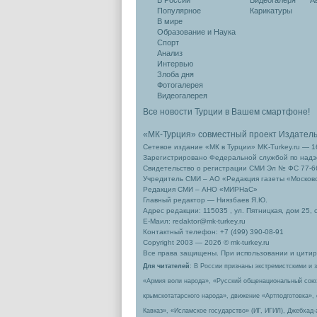
В России
Видеогалеря
А
Популярное
Карикатуры
В мире
Образование и Наука
Спорт
Анализ
Интервью
Злоба дня
Фотогалерея
Видеогалерея
Все новости Турции в Вашем смартфоне!
«МК-Турция» совместный проект Издател
Сетевое издание «МК в Турции» MK-Turkey.ru — 1
Зарегистрировано Федеральной службой по надзо
Свидетельство о регистрации СМИ Эл № ФС 77-66
Учредитель СМИ – АО «Редакция газеты «Москов
Редакция СМИ – АНО «МИРНаС»
Главный редактор — Ниязбаев Я.Ю.
Адрес редакции: 115035 , ул. Пятницкая, дом 25, 
Е-Маил: redaktor@mk-turkey.ru
Контактный телефон: +7 (499) 390-08-91
Copyright 2003 — 2026 © mk-turkey.ru
Все права защищены. При использовании и цитиро
Для читателей
: В России признаны экстремистскими и 
«Армия воли народа», «Русский общенациональный сою
крымскотатарского народа», движение «Артподготовка»,
Кавказ», «Исламское государство» (ИГ, ИГИЛ), Джебхад