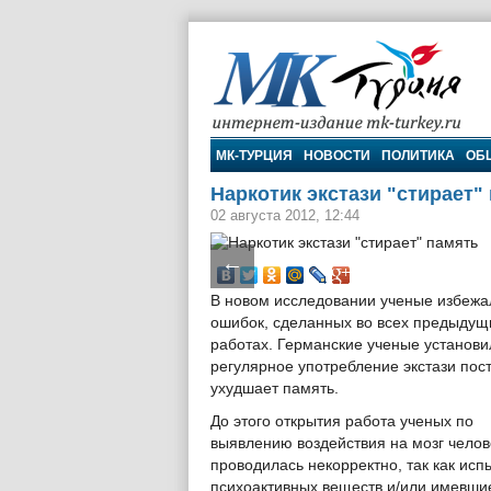
МК-Турция
МК-ТУРЦИЯ
НОВОСТИ
ПОЛИТИКА
ОБ
Наркотик экстази "стирает"
02 августа 2012, 12:44
←
В новом исследовании ученые избежа
ошибок, сделанных во всех предыдущ
работах. Германские ученые установи
регулярное употребление экстази пос
ухудшает память.
До этого открытия работа ученых по
выявлению воздействия на мозг чело
проводилась некорректно, так как и
психоактивных веществ и/или имевшие