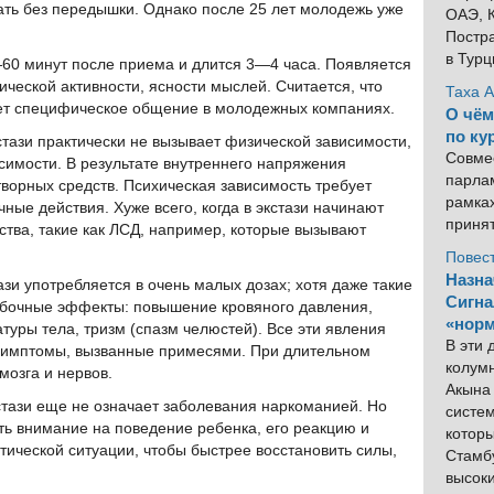
вать без передышки. Однако после 25 лет молодежь уже
ОАЭ, К
Постра
в Тур
—60 минут после приема и длится 3—4 часа. Появляется
ической активности, ясности мыслей. Считается, что
Таха 
ет специфическое общение в молодежных компаниях.
О чём
по ку
стази практически не вызывает физической зависимости,
Совме
исимости. В результате внутреннего напряжения
парлам
ворных средств. Психическая зависимость требует
рамка
чные действия. Хуже всего, когда в экстази начинают
приня
ства, такие как ЛСД, например, которые вызывают
Повес
Назна
ази употребляется в очень малых дозах; хотя даже такие
Сигна
обочные эффекты: повышение кровяного давления,
«норм
уры тела, тризм (спазм челюстей). Все эти явления
В эти
 симптомы, вызванные примесями. При длительном
колум
мозга и нервов.
Акына 
стази еще не означает заболевания наркоманией. Но
систем
ь внимание на поведение ребенка, его реакцию и
котор
ритической ситуации, чтобы быстрее восстановить силы,
Стамбу
высок