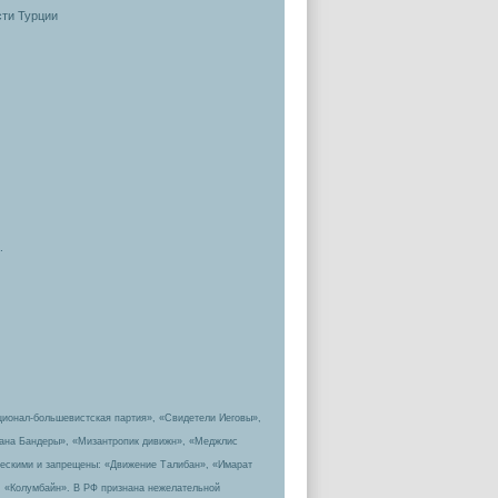
ти Турции
.
ционал-большевистская партия», «Свидетели Иеговы»,
пана Бандеры», «Мизантропик дивижн», «Меджлис
ическими и запрещены: «Движение Талибан», «Имарат
, «Колумбайн». В РФ признана нежелательной