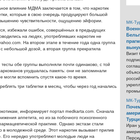
ное влияние МДМА заключается в том, что наркотик
етки, которые в свою очередь продуцируют большой
повышению чувствительности, ощущению эйфории.
МК-Ту
Военн
тся, избежали ошибок, совершённых в предыдущих
Бельг
роводились на людях, употреблявших наркотик не
прагм
yahoo.com. На втором этапе в течение года одна группа
выну
о с небольшой дозой, а вторая группа прекратила
Визит
подпи
тесты обе группы выполняли почти одинаково, с той
согла
наркоманов ухудшалась память: они не запоминали
объяс
е могли вспомнить спустя какое-то время.
росси
укреп
реблять три таблетки в месяц, чтобы через год начались
промы
МК-Ту
Почем
аркотикам, информирует портал medkarta.com. Сначала
амери
нижения аппетита, но из-за побочного психогенного
Турци
армацевтической практике. Однако экстази стали
Иран у
 в молодежной среде. Этот наркотик вызывает прилив
америк
е. Его нередко употребляют молодые люди на
Персид