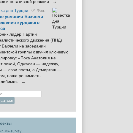
сов и негативной реакции. →
тка дня Турции
| 04 Фев.
е условия Бахчели
ешения курдского
са
рник лидер Партии
налистического движения (ПНД)
 Бахчели на заседании
ментской группы озвучил ключевую
лировку: «Пока Анатолия не
ёт покой, Оджалан — надежду,
ы — свои посты, а Демирташ —
дом, наша решимость
олебима». →
оекты