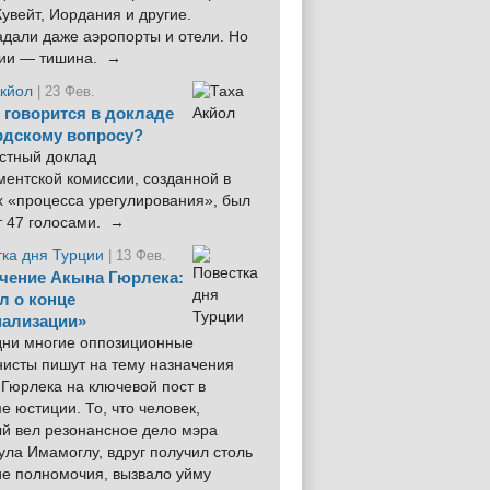
увейт, Иордания и другие.
дали даже аэропорты и отели. Но
ции — тишина. →
Акйол
| 23 Фев.
 говорится в докладе
рдскому вопросу?
стный доклад
ентской комиссии, созданной в
х «процесса урегулирования», был
т 47 голосами. →
тка дня Турции
| 13 Фев.
чение Акына Гюрлека:
л о конце
ализации»
 дни многие оппозиционные
нисты пишут на тему назначения
Гюрлека на ключевой пост в
е юстиции. То, что человек,
ый вел резонансное дело мэра
ла Имамоглу, вдруг получил столь
ие полномочия, вызвало уйму