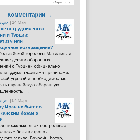
Опросы →
Комментарии →
рция
| 14 Май
ое сотрудничество
ии и Турции:
атизм или
жденное возвращение?
 бельгийской королевы Матильды и
сание девяти оборонных
шений с Турцией официально
няют двумя главными причинами:
йской угрозой и необходимостью
лять европейскую оборонную
шленность. →
рция
| 04 Март
у Иран не бьёт по
канским базам в
и
же несколько дней обстреливает
анские базы в странах
ского залива: Бахрейн, Катар,