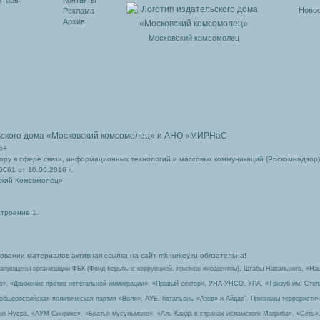
вторы
Контакты
Новос
Реклама
Архив
Московский комсомолец
ьского дома
«Московский комсомолец»
и АНО «МИРНаС
6+
ру в сфере связи, информационных технологий и массовых коммуникаций (Роскомнадзор)
061 от 10.06.2016 г.
ский Комсомолец»
строение 1.
вании материалов активная ссылка на сайт mk-turkey.ru обязательна!
запрещены организации ФБК (Фонд борьбы с коррупцией, признан иноагентом), Штабы Навального, «На
з», «Движение против нелегальной иммиграции», «Правый сектор», УНА-УНСО, УПА, «Тризуб им. Сте
 общероссийская политическая партия «Воля», АУЕ, батальоны «Азов» и Айдар″. Признаны террорист
-ан-Нусра, «АУМ Синрике», «Братья-мусульмане», «Аль-Каида в странах исламского Магриба», «Сеть»