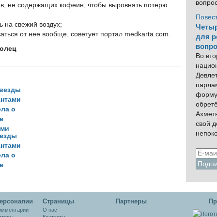
вопро
ов, не содержащих кофеин, чтобы выровнять потерю
Повес
ь на свежий воздух;
Четыр
заться от нее вообще, советует портал medkarta.com.
для р
вопро
молец
Во вто
нацио
Девлет
парла
форму
обрет
Ахмет
свой 
непок
везды
антами
ела о
е
ами
ерсоналии
Cтраницы
Партнеры
Пр
омментарии
О нас