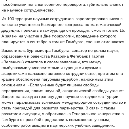
пособниками попытки военного переворота, губительно влияют
на научное сотрудничество.
Из 100 турецких научных сотрудников, зарегистрировавшихся в
качестве участников Всемирного конгресса по математической
дедукции, приехать в гамбург, где он проходит, смогли только 15.
А заявки на участие в Дне тюркологии, проведение которого
планируется в сентябре в том же Гамбурге, спешно отменяются.
Заместитель бургомистра Гамбурга, сенатор по делам науки,
образования и равенства Катарина Фегебанк (Партия
«Зеленых») отметила в своем заявлении, что между
гамбургскими университетами и турецкими вузами и
академиками налажено активное сотрудничество, при этом она
крайне обеспокоена пагубным ущербом, наносимым этим
отношениям. «Если ученые будут лишены свободы
передвижения, пламя научной, академической свободы угаснет.
Запрет на выезд за границу для научных сотрудников Турции
может парализовать всяческое международное сотрудничество и
стать преградой для развития партнерства. В связи с таким
развитием ситуации, я обратилась в Генеральное консульство в
Гамбурге с просьбой предоставить возможность ученым,
особенно работающим в партнерских учебных заведениях,