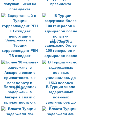
покушавшиеся на
президента
президента
Эрдогана
Задержанный в
В Турции
Турции
задержано более
корреспондент РЕН
100 генералов и
ТВ ожидает
адмиралов после
депортации
попытки
переворота
Более 90 человек
В Турции число
задержаны в
задержанных
Анкаре в связи с
военных
причастностью к
увеличилось до
перевороту в
1563 человек
Турции