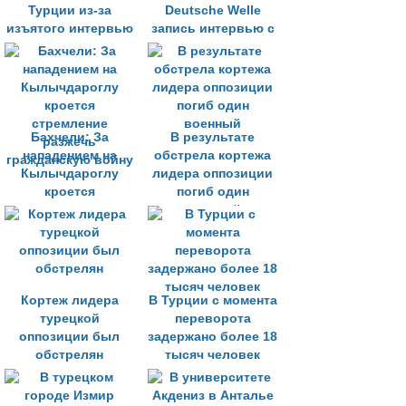
Турции из-за
Deutsche Welle
изъятого интервью
запись интервью с
турецким
министром
Бахчели: За
В результате
нападением на
обстрела кортежа
Кылычдароглу
лидера оппозиции
кроется
погиб один
стремление
военный
разжечь
гражданскую войну
Кортеж лидера
В Турции с момента
турецкой
переворота
оппозиции был
задержано более 18
обстрелян
тысяч человек