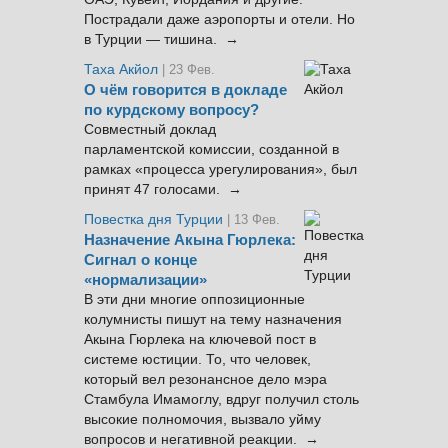
Пострадали даже аэропорты и отели. Но
в Турции — тишина. →
Таха Акйол
| 23 Фев.
О чём говорится в докладе
по курдскому вопросу?
Совместный доклад
парламентской комиссии, созданной в
рамках «процесса урегулирования», был
принят 47 голосами. →
Повестка дня Турции
| 13 Фев.
Назначение Акына Гюрлека:
Сигнал о конце
«нормализации»
В эти дни многие оппозиционные
колумнисты пишут на тему назначения
Акына Гюрлека на ключевой пост в
системе юстиции. То, что человек,
который вел резонансное дело мэра
Стамбула Имамоглу, вдруг получил столь
высокие полномочия, вызвало уйму
вопросов и негативной реакции. →