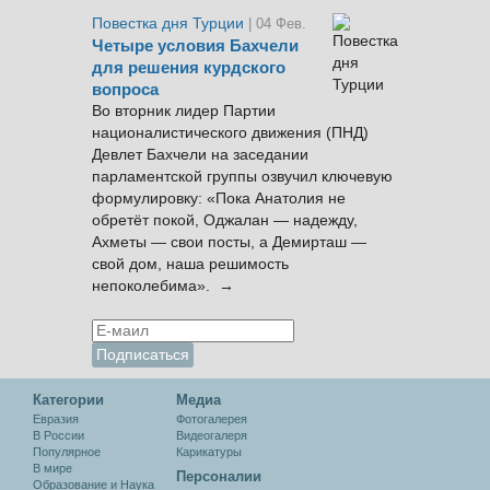
Повестка дня Турции
| 04 Фев.
Четыре условия Бахчели
для решения курдского
вопроса
Во вторник лидер Партии
националистического движения (ПНД)
Девлет Бахчели на заседании
парламентской группы озвучил ключевую
формулировку: «Пока Анатолия не
обретёт покой, Оджалан — надежду,
Ахметы — свои посты, а Демирташ —
свой дом, наша решимость
непоколебима». →
Категории
Медиа
Евразия
Фотогалерея
В России
Видеогалеря
Популярное
Карикатуры
В мире
Персоналии
Образование и Наука