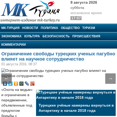
8 августа 2026
суббота
московское время
17:07
МК-Турция
МК-ТУРЦИЯ
НОВОСТИ
ПОЛИТИКА
ОБЩЕСТВО
ТУРИЗМ
ЭКОНОМИКА
КУЛЬТУРА
БЕЗОПАСНОСТЬ
ПРОИСШЕСТВИЯ
КОММЕНТАРИИ
Ограничение свободы турецких ученых пагубно
влияет на научное сотрудничество
01 августа 2016, 08:37
←
→
«Охота на ведьм»
и ограничение в
передвижении,
объявленные под
Турецкие учёные намерены вернуться в
предлогом
Антарктику в начале 2018 года
борьбы с