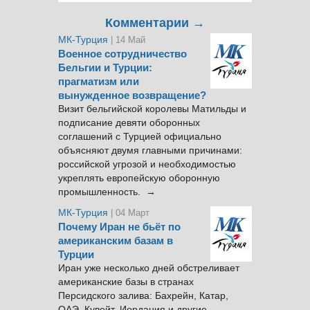
Комментарии →
МК-Турция
| 14 Май
Военное сотрудничество
Бельгии и Турции:
прагматизм или
вынужденное возвращение?
Визит бельгийской королевы Матильды и
подписание девяти оборонных
соглашений с Турцией официально
объясняют двумя главными причинами:
российской угрозой и необходимостью
укреплять европейскую оборонную
промышленность. →
МК-Турция
| 04 Март
Почему Иран не бьёт по
американским базам в
Турции
Иран уже несколько дней обстреливает
американские базы в странах
Персидского залива: Бахрейн, Катар,
ОАЭ, Кувейт, Иордания и другие.