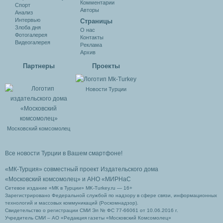
Комментарии
Спорт
Авторы
Анализ
Интервью
Cтраницы
Злоба дня
О нас
Фотогалерея
Контакты
Видеогалерея
Реклама
Архив
Партнеры
Проекты
Новости Турции
Московский комсомолец
Все новости Турции в Вашем смартфоне!
«МК-Турция» совместный проект Издательского дома
«Московский комсомолец»
и АНО «МИРНаС
Сетевое издание «МК в Турции» MK-Turkey.ru — 16+
Зарегистрировано Федеральной службой по надзору в сфере связи, информационных
технологий и массовых коммуникаций (Роскомнадзор).
Свидетельство о регистрации СМИ Эл № ФС 77-66061 от 10.06.2016 г.
Учредитель СМИ – АО «Редакция газеты «Московский Комсомолец»