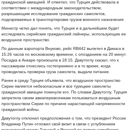
гражданской авиацией. И отметил, что Турция действовала в
соответствии с международным законодательством,
разрешающим исследование гражданских самолетов,
подозреваемых в транспортировке грузов военного назначения.
Министр четко дал понять, что Турция и в дальнейшем будет
исследовать сирийские гражданский лайнеры, использующие ее
воздушное пространство.
По данным аэропорта Внуково, рейс RB442 вылетел в Дамаск в
15:26 часов по московскому времени, с опозданием на 20 минут.
Посадка в Анкаре произошла в 18:15. Давутоглу сказал, что к
пассажирам отнеслись гостеприимно и в то время, когда
проводилась проверка груза самолета, выдали питание.
Ранее в среду Турция объявилa, что воздушное пространство
Сирии является небезопасным и все турецкие самолеты
гражданской авиации покинули его. По словам Давутоглу, Турция
запретила своим авиаперевозчикам пользоваться воздушным
пространством Сирии по причине нарастающей напряженности
гражданской войны.
Давутоглу отклонил предположения о том, что президент России
Владимир Путин отложил свой визит в связи с углублением
разногласий между Турцией и Россией по поводу сирийского