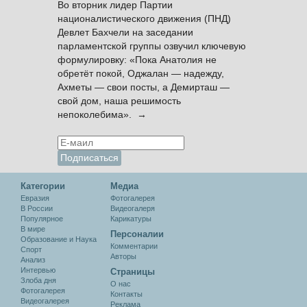
Во вторник лидер Партии
националистического движения (ПНД)
Девлет Бахчели на заседании
парламентской группы озвучил ключевую
формулировку: «Пока Анатолия не
обретёт покой, Оджалан — надежду,
Ахметы — свои посты, а Демирташ —
свой дом, наша решимость
непоколебима». →
Категории
Медиа
Евразия
Фотогалерея
В России
Видеогалеря
Популярное
Карикатуры
В мире
Персоналии
Образование и Наука
Комментарии
Спорт
Авторы
Анализ
Интервью
Cтраницы
Злоба дня
О нас
Фотогалерея
Контакты
Видеогалерея
Реклама