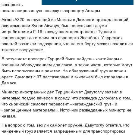
совершить
незапланированную посадку в аэропорту Анкары.
Airbus A320, следующий из Москвы в Дамаск и принадлежащий
авиакомпании Syrian Airways, был перехвачен двумя
истребителями F-16 в воздушном пространстве Турции и
сопровожден до столичного аэропорта Эсенбога. У турецких
властей возникли подозрения, что на его борту может находиться
тяжелое вооружение.
В результате проверок Турцией были найдены контейнеры с
военным оборудованием для связи, а также части, которые могут
быть использованы в ракетах. На обнаруженный груз наложен
арест. Самолет с 37 пассажирами и экипажем был отправлен в
Дамаск.
Министр иностранных дел Турции Ахмет Давутоглу заявил в
интервью поздно вечером в среду, что разведка доложила о том,
что сирийский самолет перевозит «негражданский груз» и
«запрещенные материалы». Источник разведданных министр не
назвал.
На вопрос о том, вез ли самолет оружие, Давутоглу ответил, что
найденный груз является запрещенным для транспортировки