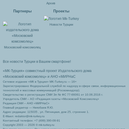
Архив
Партнеры
Проекты
Новости Турции
Московский комсомолец
Все новости Турции в Вашем смартфоне!
«МК-Турция» совместный проект Издательского дома
«Московский комсомолец»
и АНО «МИРНаС
Сетевое издание «МК в Турции» MK-Turkey.ru — 16+
Зарегистрировано Федеральной службой по надзору в сфере связи, информационных
технологий и массовых коммуникаций (Роскомнадзор).
Свидетельство о регистрации СМИ Эл № ФС 77-66061 от 10.06.2016 г.
Учредитель СМИ – АО «Редакция газеты «Московский Комсомолец»
Редакция СМИ – АНО «МИРНаС»
Главный редактор — Ниязбаев Я.Ю.
Адрес редакции: 115035 , ул. Пятницкая, дом 25, строение 1.
Е-Маил: redaktor@mk-turkey.ru
Контактный телефон: +7 (499) 390-08-91
Copyright 2003 — 2026 © mk-turkey.ru