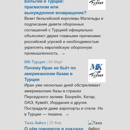
Бельгии и Турции:
прагматизм или
вынужденное возвращение?
Визит бельгийской королевы Матильды и
подписание девяти оборонных
соглашений с Турцией официально
объясняют двумя главными причинами:
российской угрозой и необходимостью
укреплять европейскую оборонную
промышленность. →
МК-Турция
| 04 Март
Почему Иран не бьёт по
американским базам в
Турции
Иран уже несколько дней обстреливает
американские базы в странах
Персидского залива: Бахрейн, Катар,
ОАЭ, Кувейт, Иордания и другие.
Пострадали даже аэропорты и отели. Но
в Турции — тишина. →
Таха Акйол
| 23 Фев.
О чём говорится в докладе