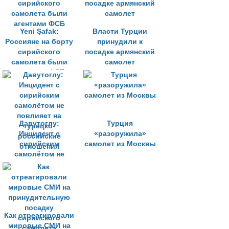
Yeni Şafak:
Власти Турции
Россияне на борту
принудили к
сирийского
посадке армянский
самолета были
самолет
агентами ФСБ
Давутоглу:
Турция
Инцидент с
«разоружила»
сирийским
самолет из Москвы
самолётом не
повлияет на
турецко-
российские
отношения
Как отреагировали
мировые СМИ на