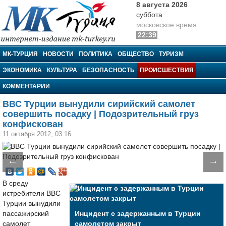
8 августа 2026
суббота
московское время
22:39
МК-Турция
МК-ТУРЦИЯ
НОВОСТИ
ПОЛИТИКА
ОБЩЕСТВО
ТУРИЗМ
ЭКОНОМИКА
КУЛЬТУРА
БЕЗОПАСНОСТЬ
ПРОИСШЕСТВИЯ
КОММЕНТАРИИ
ВВС Турции вынудили сирийский самолет
совершить посадку | Подозрительный груз
конфискован
11 октября 2012, 03:16
←
→
В среду
истребители ВВС
Турции вынудили
пассажирский
Инцидент с задержанным в Турции
самолет
самолетом закрыт