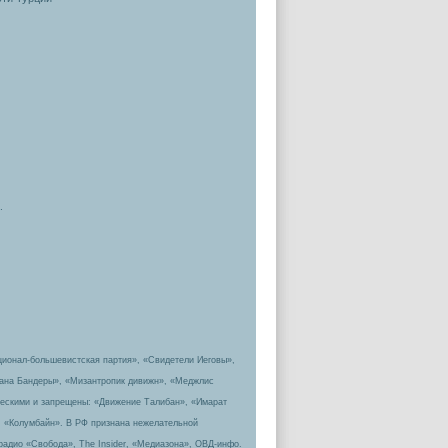
.
ционал-большевистская партия», «Свидетели Иеговы»,
пана Бандеры», «Мизантропик дивижн», «Меджлис
ическими и запрещены: «Движение Талибан», «Имарат
, «Колумбайн». В РФ признана нежелательной
радио «Свобода», The Insider, «Медиазона», ОВД-инфо.