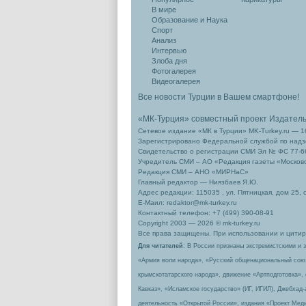
В мире
Образование и Наука
Спорт
Анализ
Интервью
Злоба дня
Фотогалерея
Видеогалерея
Все новости Турции в Вашем смартфоне!
«МК-Турция» совместный проект Издател
Сетевое издание «МК в Турции» MK-Turkey.ru — 1
Зарегистрировано Федеральной службой по надзо
Свидетельство о регистрации СМИ Эл № ФС 77-66
Учредитель СМИ – АО «Редакция газеты «Москов
Редакция СМИ – АНО «МИРНаС»
Главный редактор — Ниязбаев Я.Ю.
Адрес редакции: 115035 , ул. Пятницкая, дом 25, 
Е-Маил: redaktor@mk-turkey.ru
Контактный телефон: +7 (499) 390-08-91
Copyright 2003 — 2026 © mk-turkey.ru
Все права защищены. При использовании и цитиро
Для читателей
: В России признаны экстремистскими и 
«Армия воли народа», «Русский общенациональный сою
крымскотатарского народа», движение «Артподготовка»,
Кавказ», «Исламское государство» (ИГ, ИГИЛ), Джебхад
деятельность «Открытой России», издания «Проект Меди