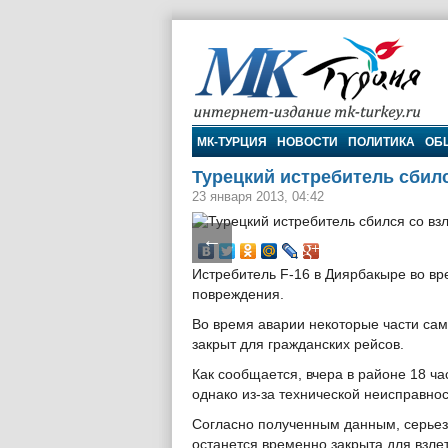
МК-Турция
МК-ТУРЦИЯ
НОВОСТИ
ПОЛИТИКА
ОБ
Турецкий истребитель сбил
23 января 2013, 04:42
←
Истребитель F-16 в Диярбакыре во вре
повреждения.
Во время аварии некоторые части сам
закрыт для гражданских рейсов.
Как сообщается, вчера в районе 18 ч
однако из-за технической неисправнос
Согласно полученным данным, серьезн
останется временно закрыта для взлет