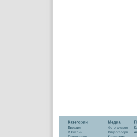
Категории
Медиа
П
Евразия
Фотогалерея
К
В России
Видеогалеря
А
Популярное
Карикатуры