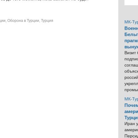
ции
,
Оборона в Турции
,
Турция
МК-Ту
Военн
Бельг
прагм
выну
Визит
подпи
согла
объяс
росси
укреп
промы
МК-Ту
Почем
амери
Турци
Иран у
америк
Персид