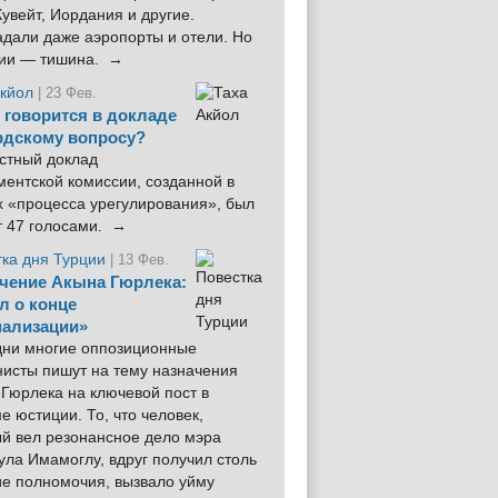
увейт, Иордания и другие.
дали даже аэропорты и отели. Но
ции — тишина. →
Акйол
| 23 Фев.
 говорится в докладе
рдскому вопросу?
стный доклад
ентской комиссии, созданной в
х «процесса урегулирования», был
т 47 голосами. →
тка дня Турции
| 13 Фев.
чение Акына Гюрлека:
л о конце
ализации»
 дни многие оппозиционные
нисты пишут на тему назначения
Гюрлека на ключевой пост в
е юстиции. То, что человек,
ый вел резонансное дело мэра
ла Имамоглу, вдруг получил столь
ие полномочия, вызвало уйму