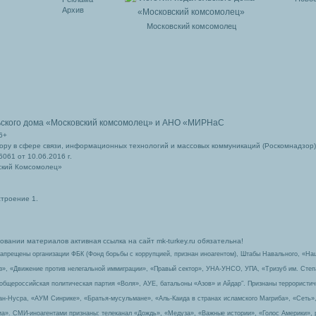
Архив
Московский комсомолец
ьского дома
«Московский комсомолец»
и АНО «МИРНаС
6+
ру в сфере связи, информационных технологий и массовых коммуникаций (Роскомнадзор)
061 от 10.06.2016 г.
ский Комсомолец»
строение 1.
вании материалов активная ссылка на сайт mk-turkey.ru обязательна!
запрещены организации ФБК (Фонд борьбы с коррупцией, признан иноагентом), Штабы Навального, «На
з», «Движение против нелегальной иммиграции», «Правый сектор», УНА-УНСО, УПА, «Тризуб им. Сте
 общероссийская политическая партия «Воля», АУЕ, батальоны «Азов» и Айдар″. Признаны террорист
-ан-Нусра, «АУМ Синрике», «Братья-мусульмане», «Аль-Каида в странах исламского Магриба», «Сеть»
а». СМИ-иноагентами признаны: телеканал «Дождь», «Медуза», «Важные истории», «Голос Америки», 