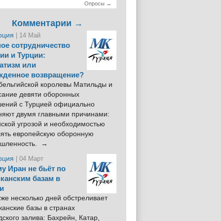
Опросы →
Комментарии →
рция
| 14 Май
ое сотрудничество
ии и Турции:
атизм или
жденное возвращение?
 бельгийской королевы Матильды и
сание девяти оборонных
шений с Турцией официально
няют двумя главными причинами:
йской угрозой и необходимостью
лять европейскую оборонную
шленность. →
рция
| 04 Март
у Иран не бьёт по
канским базам в
и
же несколько дней обстреливает
анские базы в странах
ского залива: Бахрейн, Катар,