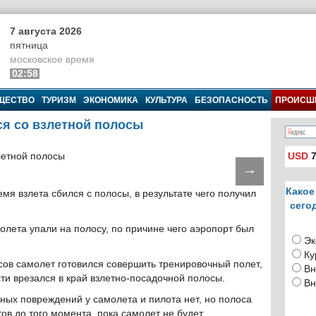
7 августа 2026
пятница
московское время
02:58
ЩЕСТВО
ТУРИЗМ
ЭКОНОМИКА
КУЛЬТУРА
БЕЗОПАСНОСТЬ
ПРОИСШ
ся со взлетной полосы
USD
7
→
Какое
мя взлета сбился с полосы, в результате чего получил
сего
олета упали на полосу, по причине чего аэропорт был
Эк
Ку
асов самолет готовился совершить тренировочный полет,
Вн
ти врезался в край взлетно-посадочной полосы.
Вн
ых повреждений у самолета и пилота нет, но полоса
ов до того момента, пока самолет не будет