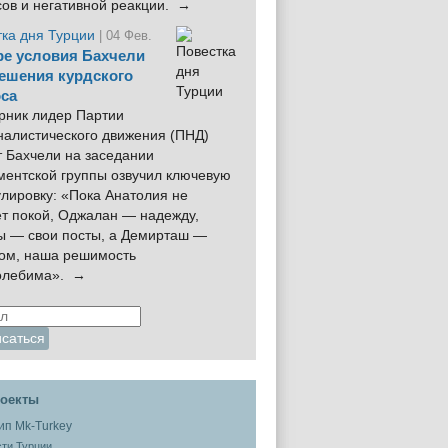
сов и негативной реакции. →
тка дня Турции
| 04 Фев.
е условия Бахчели
ешения курдского
са
рник лидер Партии
налистического движения (ПНД)
 Бахчели на заседании
ментской группы озвучил ключевую
лировку: «Пока Анатолия не
ёт покой, Оджалан — надежду,
ы — свои посты, а Демирташ —
дом, наша решимость
олебима». →
оекты
ти Турции