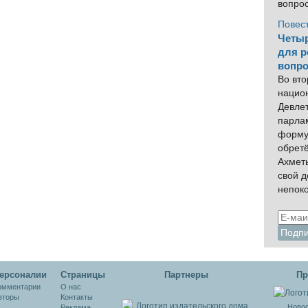
вопро
Повес
Четыр
для р
вопро
Во вто
нацио
Девлет
парла
форму
обрет
Ахмет
свой 
непок
ерсоналии
Cтраницы
Партнеры
Пр
омментарии
О нас
вторы
Контакты
Новос
Реклама