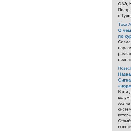
ОАЭ, К
Постра
в Тур
Таха 
О чём
по ку
Совме
парлам
рамка
приня
Повес
Назна
Сигна
«норм
В эти
колум
Акына 
систем
котор
Стамбу
высок