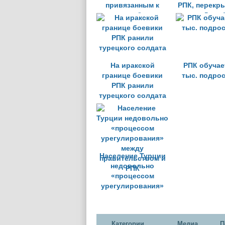
привязанным к
РПК, перекр
столбу
трассу Дияр
Бингёл
На иракской
РПК обучает
границе боевики
тыс. подро
РПК ранили
турецкого солдата
Население Турции
недовольно
«процессом
урегулирования»
между
правительством и
РПК
Категории
Медиа
П