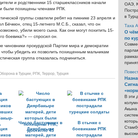
дители и родственники 15 старшеклассников начали
ОАЭ, К
ети были похищены членами РПК.
Постра
в Тур
ической группы схватили ребят на пикнике 23 апреля и
л Бёчкюн, отец 15-летнего M.С.Б., сказал, что он
Таха 
возможно, убили моего сына. Как они могут похитить 15-
О чём
его боевика?» — спросил он.
по ку
Совме
ые чиновники прокурдской Партии мира и демократии
парлам
, чтобы убедить их позволить похищенным мальчикам
рамка
стическая группа отказалась подчиниться.
приня
Повес
Оборона в Турции
,
РПК
,
Террор
,
Турция
Назна
Сигна
«норм
В эти
колум
Акына 
систем
котор
Число бастующих в
В стычке с
Стамбу
ция
Диярбакыре
боевиками РПК
высок
виков
матерей, дети
пострадали