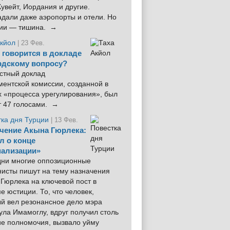
увейт, Иордания и другие.
дали даже аэропорты и отели. Но
ции — тишина. →
Акйол
| 23 Фев.
 говорится в докладе
рдскому вопросу?
стный доклад
ентской комиссии, созданной в
х «процесса урегулирования», был
т 47 голосами. →
тка дня Турции
| 13 Фев.
чение Акына Гюрлека:
л о конце
ализации»
 дни многие оппозиционные
нисты пишут на тему назначения
Гюрлека на ключевой пост в
е юстиции. То, что человек,
ый вел резонансное дело мэра
ла Имамоглу, вдруг получил столь
ие полномочия, вызвало уйму