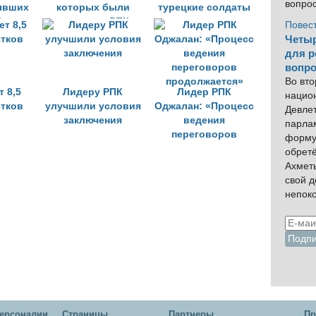
вопро
ывших
которых были
турецкие солдаты
бакыр-
похищены РПК,
Повес
ь
достигло 45
Четыр
для р
вопро
Во вто
 8,5
Лидеру РПК
Лидер РПК
нацио
стков
улучшили условия
Оджалан: «Процесс
Девлет
заключения
ведения
парла
переговоров
форму
продолжается»
обрет
Ахмет
свой 
непок
ерсоналии
Cтраницы
Партнеры
Пр