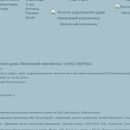
омментарии
О нас
вторы
Контакты
Новос
Реклама
Архив
Московский комсомолец
ьского дома
«Московский комсомолец»
и АНО «МИРНаС
6+
ру в сфере связи, информационных технологий и массовых коммуникаций (Роскомнадзор)
061 от 10.06.2016 г.
ский Комсомолец»
строение 1.
вании материалов активная ссылка на сайт mk-turkey.ru обязательна!
запрещены организации ФБК (Фонд борьбы с коррупцией, признан иноагентом), Штабы Навального, «На
з», «Движение против нелегальной иммиграции», «Правый сектор», УНА-УНСО, УПА, «Тризуб им. Сте