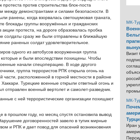
 протеста против строительства блок-поста
и между демонстрантами и силами безопасности. В
были ранены, когда взорвалась светошумовая граната,
МК-Ту
те блокады группы вооружённых и гражданских
Военн
 акции протеста, на дороге образовалась пробка
Бельг
ые солдаты сразу же были отправлены в ближайшую
прагм
яние раненых солдат удовлетворительное.
выну
иров одного из автобусов вооруженная группа
Визит
, которые и были впоследствии похищены. Чтобы
подпи
военные начали спецоперацию. В ходе другого
согла
очники, группа террористов РПК открыла огонь на
объяс
ой части, расположенной в горной местности в районе
росси
Хаккари. Турецкие военные открыли ответный огонь и
укреп
ыл отправлен военный вертолет и самолет-разведчик.
промы
язанные с ней террористические организации похищают
МК-Ту
Почем
амери
 в прошлом году, но месяц спустя остановила вывод
Турци
Нарушение договоренностей завело в тупик мирные
Иран у
вом и РПК и дает повод для опасений возникновения
америк
Персид