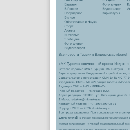
Евразия
Фотогалерея
К
В России
Видеогалеря
А
Популярное
Карикатуры
В мире
Образование и Наука
Спорт
Анализ
Интервью
Злоба дня
Фотогалерея
Видеогалерея
Все новости Турции в Вашем смартфоне!
«МК-Турция» совместный проект Издател
Сетевое издание «МК в Турции» MK-Turkey.ru — 1
Зарегистрировано Федеральной службой по надзо
Свидетельство о регистрации СМИ Эл № ФС 77-66
Учредитель СМИ – АО «Редакция газеты «Москов
Редакция СМИ – АНО «МИРНаС»
Главный редактор — Ниязбаев Я.Ю.
Адрес редакции: 115035 , ул. Пятницкая, дом 25, 
Е-Маил: redaktor@mk-turkey.ru
Контактный телефон: +7 (499) 390-08-91
Copyright 2003 — 2026 © mk-turkey.ru
Все права защищены. При использовании и цитиро
Для читателей
: В России признаны экстремистскими и 
«Армия воли народа», «Русский общенациональный сою