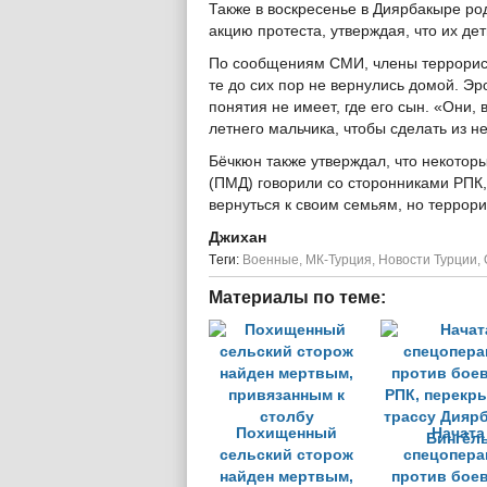
Также в воскресенье в Диярбакыре ро
акцию протеста, утверждая, что их д
По сообщениям СМИ, члены террорист
те до сих пор не вернулись домой. Эро
понятия не имеет, где его сын. «Они, 
летнего мальчика, чтобы сделать из н
Бёчкюн также утверждал, что некотор
(ПМД) говорили со сторонниками РПК
вернуться к своим семьям, но террори
Джихан
Tеги:
Военные
,
МК-Турция
,
Новости Турции
,
Материалы по теме:
Похищенный
Начата
сельский сторож
спецопера
найден мертвым,
против бое