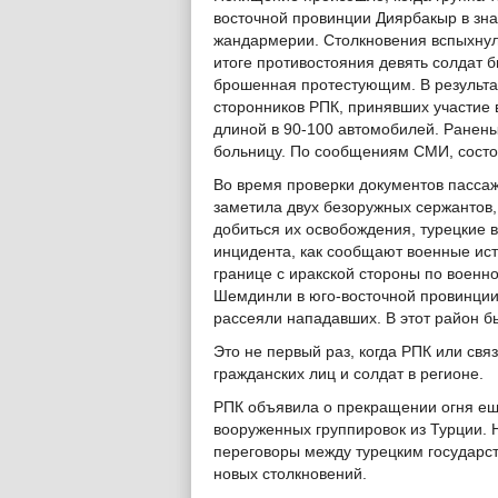
восточной провинции Диярбакыр в знак
жандармерии. Столкновения вспыхнул
итоге противостояния девять солдат 
брошенная протестующим. В результа
сторонников РПК, принявших участие в
длиной в 90-100 автомобилей. Ранен
больницу. По сообщениям СМИ, состо
Во время проверки документов пассаж
заметила двух безоружных сержантов
добиться их освобождения, турецкие 
инцидента, как сообщают военные ист
границе с иракской стороны по военн
Шемдинли в юго-восточной провинции 
рассеяли нападавших. В этот район б
Это не первый раз, когда РПК или св
гражданских лиц и солдат в регионе.
РПК объявила о прекращении огня еще
вооруженных группировок из Турции. 
переговоры между турецким государст
новых столкновений.