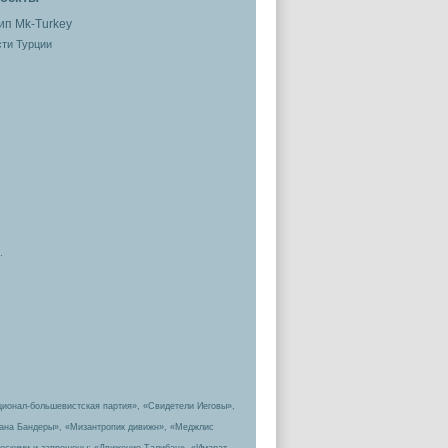
ти Турции
.
ционал-большевистская партия», «Свидетели Иеговы»,
пана Бандеры», «Мизантропик дивижн», «Меджлис