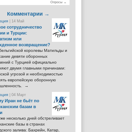
Опросы →
Комментарии →
рция
| 14 Май
ое сотрудничество
ии и Турции:
атизм или
жденное возвращение?
 бельгийской королевы Матильды и
сание девяти оборонных
шений с Турцией официально
няют двумя главными причинами:
йской угрозой и необходимостью
лять европейскую оборонную
шленность. →
рция
| 04 Март
у Иран не бьёт по
канским базам в
и
же несколько дней обстреливает
анские базы в странах
ского залива: Бахрейн, Катар,