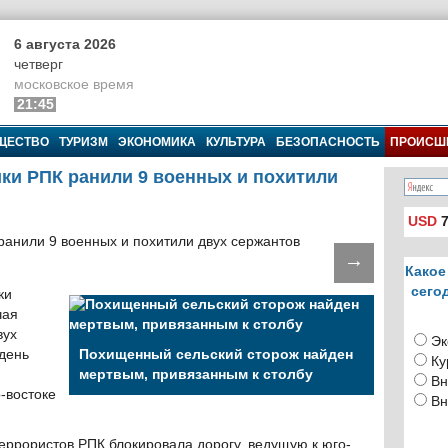
6 августа 2026
четверг
московское время
21:45
ЩЕСТВО
ТУРИЗМ
ЭКОНОМИКА
КУЛЬТУРА
БЕЗОПАСНОСТЬ
ПРОИСШ
ики РПК ранили 9 военных и похитили
USD
7
→
Какое
сего
ки
чая
вух
Эк
день
Похищенный сельский сторож найден
Ку
мертвым, привязанным к столбу
Вн
-востоке
Вн
еррористов РПК блокировала дорогу, ведущую к юго-