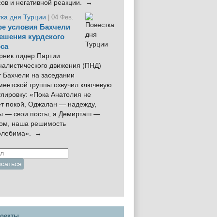
сов и негативной реакции. →
тка дня Турции
| 04 Фев.
е условия Бахчели
ешения курдского
са
рник лидер Партии
налистического движения (ПНД)
 Бахчели на заседании
ментской группы озвучил ключевую
лировку: «Пока Анатолия не
ёт покой, Оджалан — надежду,
ы — свои посты, а Демирташ —
дом, наша решимость
олебима». →
оекты