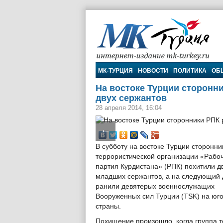
МК-Турция
МК-ТУРЦИЯ
НОВОСТИ
ПОЛИТИКА
ОБ
На востоке Турции сторонн
двух сержантов
28 апреля 2014, 16:04
←
В субботу на востоке Турции сторонни
террористической организации «Рабо
партия Курдистана» (РПК) похитили д
младших сержантов, а на следующий 
ранили девятерых военнослужащих
Вооруженных сил Турции (TSK) на юго
страны.
Похищение произошло, когда группа т