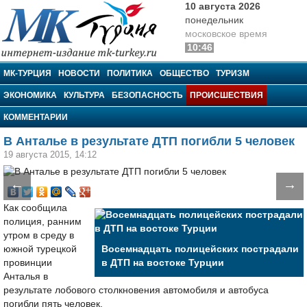
10 августа 2026
понедельник
московское время
10:46
МК-Турция
МК-ТУРЦИЯ
НОВОСТИ
ПОЛИТИКА
ОБЩЕСТВО
ТУРИЗМ
ЭКОНОМИКА
КУЛЬТУРА
БЕЗОПАСНОСТЬ
ПРОИСШЕСТВИЯ
КОММЕНТАРИИ
В Анталье в результате ДТП погибли 5 человек
19 августа 2015, 14:12
←
→
Как сообщила
полиция, ранним
утром в среду в
южной турецкой
Восемнадцать полицейских пострадали
провинции
в ДТП на востоке Турции
Анталья в
результате лобового столкновения автомобиля и автобуса
погибли пять человек.