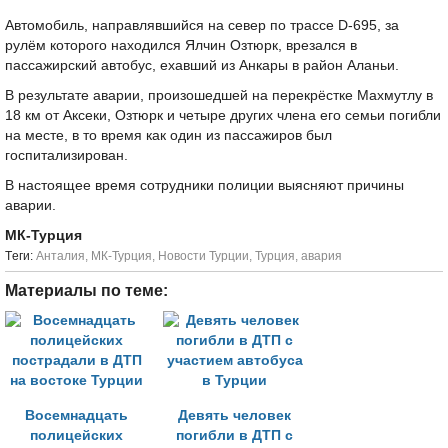
Автомобиль, направлявшийся на север по трассе D-695, за
рулём которого находился Ялчин Озтюрк, врезался в
пассажирский автобус, ехавший из Анкары в район Аланьи.
В результате аварии, произошедшей на перекрёстке Махмутлу в
18 км от Аксеки, Озтюрк и четыре других члена его семьи погибли
на месте, в то время как один из пассажиров был
госпитализирован.
В настоящее время сотрудники полиции выясняют причины
аварии.
МК-Турция
Tеги:
Анталия
,
МК-Турция
,
Новости Турции
,
Турция
,
авария
Материалы по теме:
Восемнадцать
Девять человек
полицейских
погибли в ДТП с