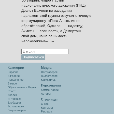
Во вторник лидер Партии
националистического движения (ПНД)
Девлет Бахчели на заседании
парламентской группы озвучил ключевую
формулировку: «Пока Анатолия не
обретёт покой, Оджалан — надежду,
Ахметы — свои посты, а Демирташ —
свой дом, наша решимость
непоколебима». →
Категории
Медиа
Евразия
Фотогалерея
В России
Видеогалеря
Популярное
Карикатуры
В мире
Персоналии
Образование и Наука
Комментарии
Спорт
Авторы
Анализ
Интервью
Cтраницы
Злоба дня
О нас
Фотогалерея
Контакты
Видеогалерея
Реклама