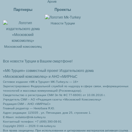
Архив
Партнеры
Проекты
Новости Турции
Московский комсомолец
Все новости Турции в Вашем смартфоне!
«МК-Турция» совместный проект Издательского дома
«Московский комсомолец»
и АНО «МИРНаС
Сетевое издание «МК в Турции» MK-Turkey.ru — 16+
Зарегистрировано Федеральной службой по надзору в сфере связи, информационных
технологий и массовых коммуникаций (Роскомнадзор).
Свидетельство о регистрации СМИ Эл № ФС 77-66061 от 10.06.2016 г.
Учредитель СМИ – АО «Редакция газеты «Московский Комсомолец»
Редакция СМИ – АНО «МИРНаС»
Главный редактор — Ниязбаев Я.Ю.
Адрес редакции: 115035 , ул. Пятницкая, дом 25, строение 1.
Е-Маил: redaktor@mk-turkey.ru
Контактный телефон: +7 (499) 390-08-91
Copyright 2003 — 2026 © mk-turkey.ru
Все права защищены. При использовании и цитировании материалов активная ссылка