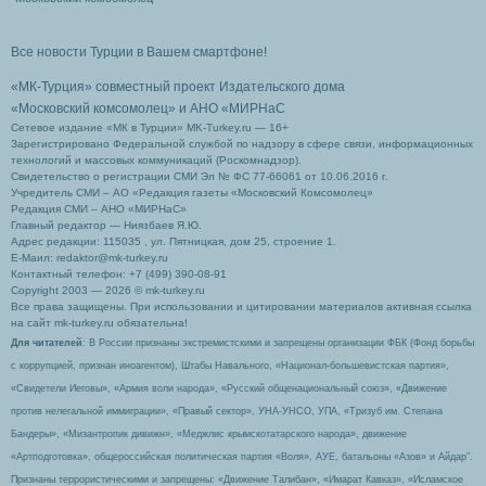
Все новости Турции в Вашем смартфоне!
«МК-Турция» совместный проект Издательского дома
«Московский комсомолец»
и АНО «МИРНаС
Сетевое издание «МК в Турции» MK-Turkey.ru — 16+
Зарегистрировано Федеральной службой по надзору в сфере связи, информационных
технологий и массовых коммуникаций (Роскомнадзор).
Свидетельство о регистрации СМИ Эл № ФС 77-66061 от 10.06.2016 г.
Учредитель СМИ – АО «Редакция газеты «Московский Комсомолец»
Редакция СМИ – АНО «МИРНаС»
Главный редактор — Ниязбаев Я.Ю.
Адрес редакции: 115035 , ул. Пятницкая, дом 25, строение 1.
Е-Маил: redaktor@mk-turkey.ru
Контактный телефон: +7 (499) 390-08-91
Copyright 2003 — 2026 © mk-turkey.ru
Все права защищены. При использовании и цитировании материалов активная ссылка
на сайт mk-turkey.ru обязательна!
Для читателей
: В России признаны экстремистскими и запрещены организации ФБК (Фонд борьбы
с коррупцией, признан иноагентом), Штабы Навального, «Национал-большевистская партия»,
«Свидетели Иеговы», «Армия воли народа», «Русский общенациональный союз», «Движение
против нелегальной иммиграции», «Правый сектор», УНА-УНСО, УПА, «Тризуб им. Степана
Бандеры», «Мизантропик дивижн», «Меджлис крымскотатарского народа», движение
«Артподготовка», общероссийская политическая партия «Воля», АУЕ, батальоны «Азов» и Айдар″.
Признаны террористическими и запрещены: «Движение Талибан», «Имарат Кавказ», «Исламское