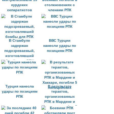
курдских
столкновениях с
сепаратистов
членами РПК
В Стамбуле
ВВС Турции
задержан
нанесли удары по
подозреваемый,
позициям РПК
изготовлявший
бомбы для РПК
Турция нанесла
В результате
удары по позициям
терактов,
РПК
организованных
РПК в Мардине и
Хаккари, погибли 5
полицейских