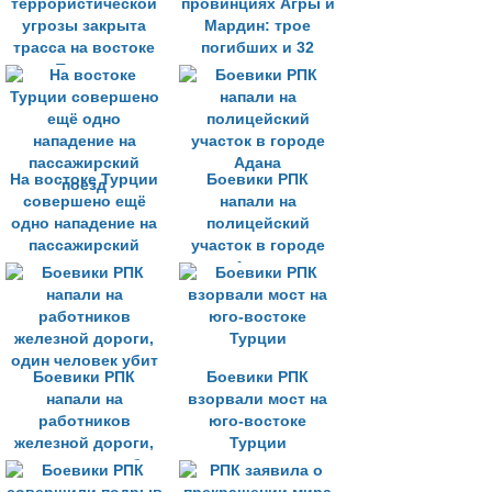
террористической
провинциях Агры и
угрозы закрыта
Мардин: трое
трасса на востоке
погибших и 32
Турции
раненых
На востоке Турции
Боевики РПК
совершено ещё
напали на
одно нападение на
полицейский
пассажирский
участок в городе
поезд
Адана
Боевики РПК
Боевики РПК
напали на
взорвали мост на
работников
юго-востоке
железной дороги,
Турции
один человек убит