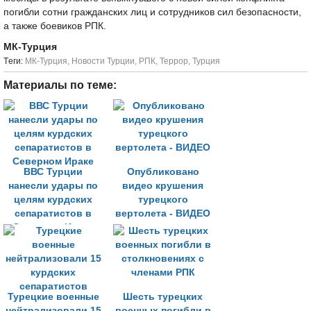
погибли сотни гражданских лиц и сотрудников сил безопасности,
а также боевиков РПК.
МК-Турция
Tеги:
МК-Турция
,
Новости Турции
,
РПК
,
Террор
,
Турция
Материалы по теме:
ВВС Турции
Опубликовано
нанесли удары по
видео крушения
целям курдских
турецкого
сепаратистов в
вертолета - ВИДЕО
Северном Ираке
Турецкие военные
Шесть турецких
нейтрализовали 15
военных погибли в