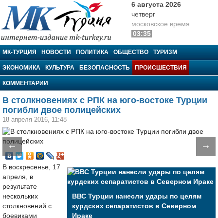
6 августа 2026
четверг
московское время
03:35
МК-Турция
МК-ТУРЦИЯ
НОВОСТИ
ПОЛИТИКА
ОБЩЕСТВО
ТУРИЗМ
ЭКОНОМИКА
КУЛЬТУРА
БЕЗОПАСНОСТЬ
ПРОИСШЕСТВИЯ
КОММЕНТАРИИ
В столкновениях с РПК на юго-востоке Турции
погибли двое полицейских
18 апреля 2016, 11:48
←
→
В воскресенье, 17
апреля, в
результате
нескольких
ВВС Турции нанесли удары по целям
столкновений с
курдских сепаратистов в Северном
боевиками
Ираке