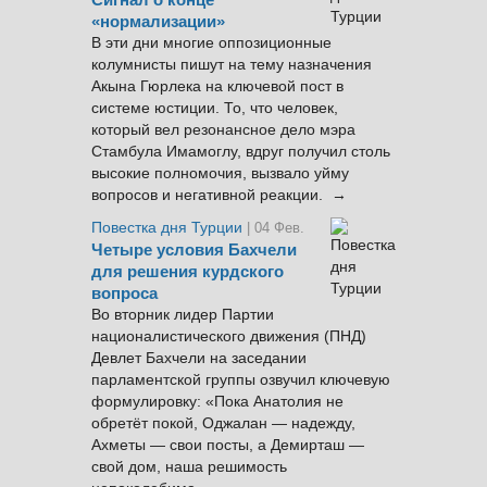
Сигнал о конце
«нормализации»
В эти дни многие оппозиционные
колумнисты пишут на тему назначения
Акына Гюрлека на ключевой пост в
системе юстиции. То, что человек,
который вел резонансное дело мэра
Стамбула Имамоглу, вдруг получил столь
высокие полномочия, вызвало уйму
вопросов и негативной реакции. →
Повестка дня Турции
| 04 Фев.
Четыре условия Бахчели
для решения курдского
вопроса
Во вторник лидер Партии
националистического движения (ПНД)
Девлет Бахчели на заседании
парламентской группы озвучил ключевую
формулировку: «Пока Анатолия не
обретёт покой, Оджалан — надежду,
Ахметы — свои посты, а Демирташ —
свой дом, наша решимость