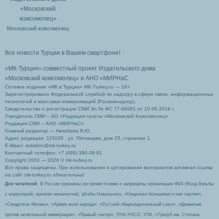
Московский комсомолец
Все новости Турции в Вашем смартфоне!
«МК-Турция» совместный проект Издательского дома
«Московский комсомолец»
и АНО «МИРНаС
Сетевое издание «МК в Турции» MK-Turkey.ru — 16+
Зарегистрировано Федеральной службой по надзору в сфере связи, информационных
технологий и массовых коммуникаций (Роскомнадзор).
Свидетельство о регистрации СМИ Эл № ФС 77-66061 от 10.06.2016 г.
Учредитель СМИ – АО «Редакция газеты «Московский Комсомолец»
Редакция СМИ – АНО «МИРНаС»
Главный редактор — Ниязбаев Я.Ю.
Адрес редакции: 115035 , ул. Пятницкая, дом 25, строение 1.
Е-Маил: redaktor@mk-turkey.ru
Контактный телефон: +7 (499) 390-08-91
Copyright 2003 — 2026 © mk-turkey.ru
Все права защищены. При использовании и цитировании материалов активная ссылка
на сайт mk-turkey.ru обязательна!
Для читателей
: В России признаны экстремистскими и запрещены организации ФБК (Фонд борьбы
с коррупцией, признан иноагентом), Штабы Навального, «Национал-большевистская партия»,
«Свидетели Иеговы», «Армия воли народа», «Русский общенациональный союз», «Движение
против нелегальной иммиграции», «Правый сектор», УНА-УНСО, УПА, «Тризуб им. Степана