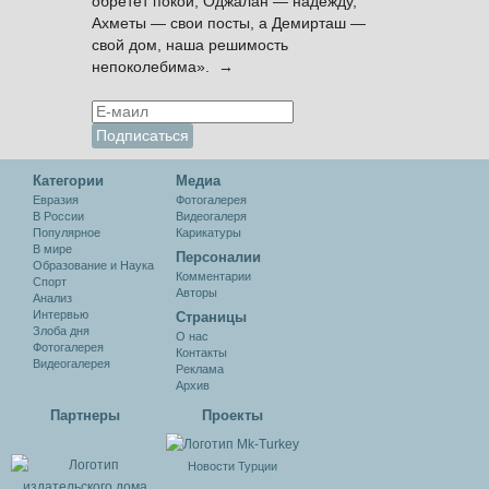
обретёт покой, Оджалан — надежду,
Ахметы — свои посты, а Демирташ —
свой дом, наша решимость
непоколебима». →
Категории
Медиа
Евразия
Фотогалерея
В России
Видеогалеря
Популярное
Карикатуры
В мире
Персоналии
Образование и Наука
Комментарии
Спорт
Авторы
Анализ
Интервью
Cтраницы
Злоба дня
О нас
Фотогалерея
Контакты
Видеогалерея
Реклама
Архив
Партнеры
Проекты
Новости Турции