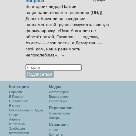
вопроса
Во вторник лидер Партии
националистического движения (ПНД)
Девлет Бахчели на заседании
парламентской группы озвучил ключевую
формулировку: «Пока Анатолия не
обретёт покой, Оджалан — надежду,
Ахметы — свои посты, а Демирташ —
свой дом, наша решимость
непоколебима». →
Категории
Медиа
Евразия
Фотогалерея
В России
Видеогалеря
Популярное
Карикатуры
В мире
Персоналии
Образование и Наука
Комментарии
Спорт
Авторы
Анализ
Интервью
Cтраницы
Злоба дня
О нас
Фотогалерея
Контакты