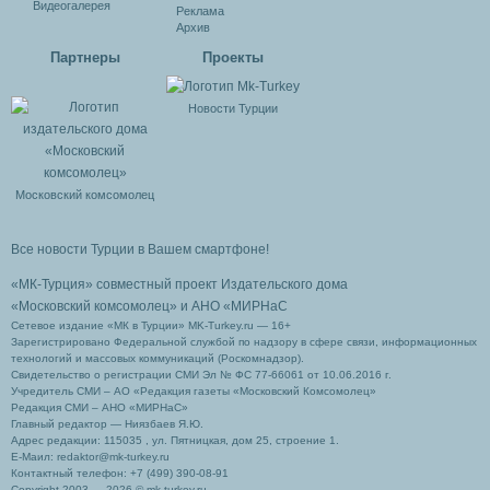
Видеогалерея
Реклама
Архив
Партнеры
Проекты
Новости Турции
Московский комсомолец
Все новости Турции в Вашем смартфоне!
«МК-Турция» совместный проект Издательского дома
«Московский комсомолец»
и АНО «МИРНаС
Сетевое издание «МК в Турции» MK-Turkey.ru — 16+
Зарегистрировано Федеральной службой по надзору в сфере связи, информационных
технологий и массовых коммуникаций (Роскомнадзор).
Свидетельство о регистрации СМИ Эл № ФС 77-66061 от 10.06.2016 г.
Учредитель СМИ – АО «Редакция газеты «Московский Комсомолец»
Редакция СМИ – АНО «МИРНаС»
Главный редактор — Ниязбаев Я.Ю.
Адрес редакции: 115035 , ул. Пятницкая, дом 25, строение 1.
Е-Маил: redaktor@mk-turkey.ru
Контактный телефон: +7 (499) 390-08-91
Copyright 2003 — 2026 © mk-turkey.ru