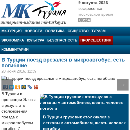
9 августа 2026
воскресенье
московское время
09:54
МК-Турция
МК-ТУРЦИЯ
НОВОСТИ
ПОЛИТИКА
ОБЩЕСТВО
ТУРИЗМ
ЭКОНОМИКА
КУЛЬТУРА
БЕЗОПАСНОСТЬ
ПРОИСШЕСТВИЯ
КОММЕНТАРИИ
В Турции поезд врезался в микроавтобус, есть
погибшие
20 июня 2016, 11:39
←
→
В Турции в
провинции Элязыг
в результате
столкновения
поезда с
В Турции грузовик столкнулся с
микроавтобусом
легковым автомобилем, шесть человек
погибло 7
погибли