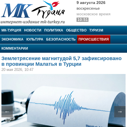
9 августа 2026
воскресенье
московское время
10:51
МК-Турция
МК-ТУРЦИЯ
НОВОСТИ
ПОЛИТИКА
ОБЩЕСТВО
ТУРИЗМ
ЭКОНОМИКА
КУЛЬТУРА
БЕЗОПАСНОСТЬ
ПРОИСШЕСТВИЯ
КОММЕНТАРИИ
Землетрясение магнитудой 5,7 зафиксировано
в провинции Малатья в Турции
20 мая 2026, 10:47
←
→