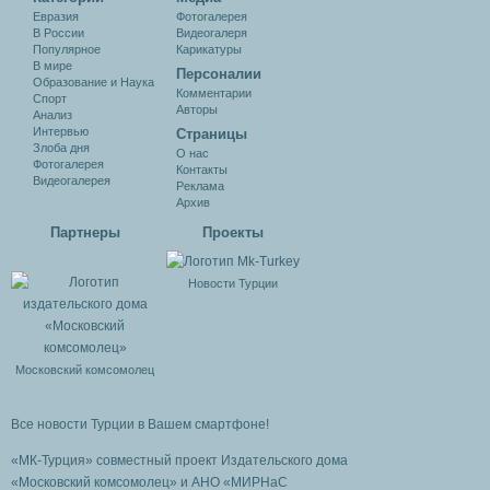
Евразия
Фотогалерея
В России
Видеогалеря
Популярное
Карикатуры
В мире
Персоналии
Образование и Наука
Комментарии
Спорт
Авторы
Анализ
Интервью
Cтраницы
Злоба дня
О нас
Фотогалерея
Контакты
Видеогалерея
Реклама
Архив
Партнеры
Проекты
Новости Турции
Московский комсомолец
Все новости Турции в Вашем смартфоне!
«МК-Турция» совместный проект Издательского дома
«Московский комсомолец»
и АНО «МИРНаС