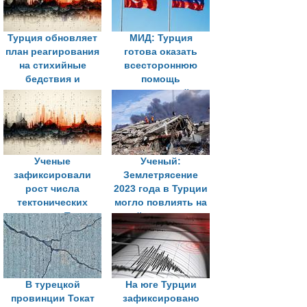
Турция обновляет
МИД: Турция
план реагирования
готова оказать
на стихийные
всестороннюю
бедствия и
помощь
усиливает
пострадавшей от
подготовку к
землетрясения
возможному
Венесуэле
землетрясению в
Стамбуле
Ученые
Ученый:
зафиксировали
Землетрясение
рост числа
2023 года в Турции
тектонических
могло повлиять на
разломов в Турции
сейсмическую
до 700
активность в Сочи
В турецкой
На юге Турции
провинции Токат
зафиксировано