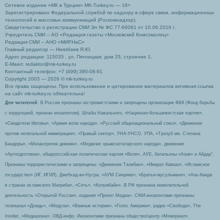
Сетевое издание «МК в Турции» MK-Turkey.ru — 16+
Зарегистрировано Федеральной службой по надзору в сфере связи, информационных
технологий и массовых коммуникаций (Роскомнадзор).
Свидетельство о регистрации СМИ Эл № ФС 77-66061 от 10.06.2016 г.
Учредитель СМИ – АО «Редакция газеты «Московский Комсомолец»
Редакция СМИ – АНО «МИРНаС»
Главный редактор — Ниязбаев Я.Ю.
Адрес редакции: 115035 , ул. Пятницкая, дом 25, строение 1.
Е-Маил: redaktor@mk-turkey.ru
Контактный телефон: +7 (499) 390-08-91
Copyright 2003 — 2026 © mk-turkey.ru
Все права защищены. При использовании и цитировании материалов активная ссылка
на сайт mk-turkey.ru обязательна!
Для читателей
: В России признаны экстремистскими и запрещены организации ФБК (Фонд борьбы
с коррупцией, признан иноагентом), Штабы Навального, «Национал-большевистская партия»,
«Свидетели Иеговы», «Армия воли народа», «Русский общенациональный союз», «Движение
против нелегальной иммиграции», «Правый сектор», УНА-УНСО, УПА, «Тризуб им. Степана
Бандеры», «Мизантропик дивижн», «Меджлис крымскотатарского народа», движение
«Артподготовка», общероссийская политическая партия «Воля», АУЕ, батальоны «Азов» и Айдар″.
Признаны террористическими и запрещены: «Движение Талибан», «Имарат Кавказ», «Исламское
государство» (ИГ, ИГИЛ), Джебхад-ан-Нусра, «АУМ Синрике», «Братья-мусульмане», «Аль-Каида
в странах исламского Магриба», «Сеть», «Колумбайн». В РФ признана нежелательной
деятельность «Открытой России», издания «Проект Медиа». СМИ-иноагентами признаны:
телеканал «Дождь», «Медуза», «Важные истории», «Голос Америки», радио «Свобода», The
Insider, «Медиазона», ОВД-инфо. Иноагентами признаны общество/центр «Мемориал»,