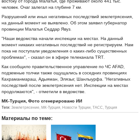
востоку от города Малатья, где проживают около 441 тыс.
человек. Очаг залегал на глубине 7 км.
Разрушений или иных негативных последствий землетрясения,
на данный момент не выявлено. Об этом заявил губернатор
провинции Малатья Седдар Явуз.
"Наши ведомства начали инспекции на местах. На данный
момент никаких негативных последствий не регистрируем. Нам
пока не поступали уведомления о каких-либо существенных
проблемах", - сказал он в эфире телеканала TRT.
Как сообщило правительственное управление по ЧС AFAD,
подземные толчки также ощущались в соседних провинциях
Кахраманмараш, Адыяман, Элязыг, Шанлыурфа. "Негативных
последствий после землетрясения нет. Инспекции на местах
продолжаются", - отметили в ведомстве.
МК-Турция, Фото сгенерировано ИИ
Tеги:
Землетрясение
,
МК-Турция
,
Новости Турции
,
ТАСС
,
Турция
Материалы по теме: