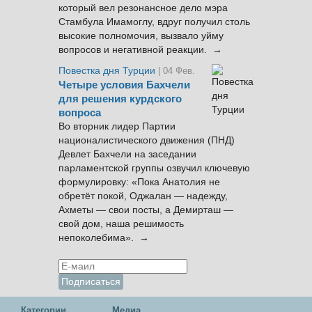
который вел резонансное дело мэра
Стамбула Имамоглу, вдруг получил столь
высокие полномочия, вызвало уйму
вопросов и негативной реакции. →
Повестка дня Турции
| 04 Фев.
Четыре условия Бахчели
для решения курдского
вопроса
Во вторник лидер Партии
националистического движения (ПНД)
Девлет Бахчели на заседании
парламентской группы озвучил ключевую
формулировку: «Пока Анатолия не
обретёт покой, Оджалан — надежду,
Ахметы — свои посты, а Демирташ —
свой дом, наша решимость
непоколебима». →
Категории
Медиа