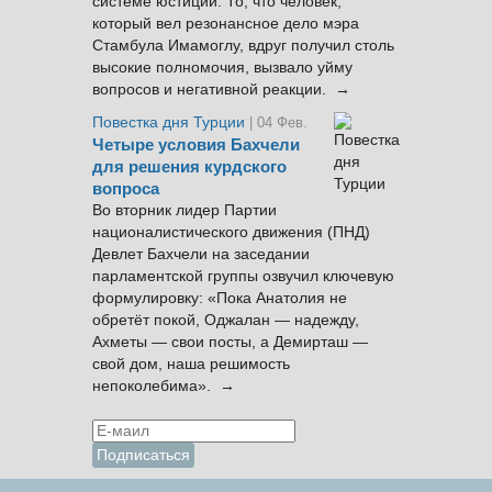
системе юстиции. То, что человек,
который вел резонансное дело мэра
Стамбула Имамоглу, вдруг получил столь
высокие полномочия, вызвало уйму
вопросов и негативной реакции. →
Повестка дня Турции
| 04 Фев.
Четыре условия Бахчели
для решения курдского
вопроса
Во вторник лидер Партии
националистического движения (ПНД)
Девлет Бахчели на заседании
парламентской группы озвучил ключевую
формулировку: «Пока Анатолия не
обретёт покой, Оджалан — надежду,
Ахметы — свои посты, а Демирташ —
свой дом, наша решимость
непоколебима». →