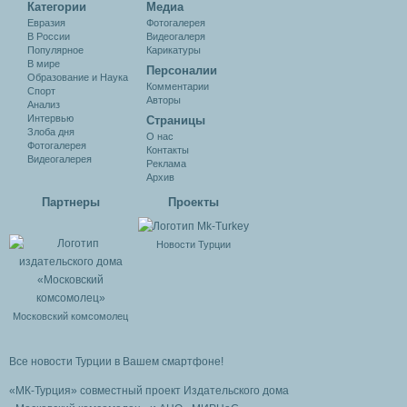
Категории
Медиа
Евразия
Фотогалерея
В России
Видеогалеря
Популярное
Карикатуры
В мире
Персоналии
Образование и Наука
Комментарии
Спорт
Авторы
Анализ
Интервью
Cтраницы
Злоба дня
О нас
Фотогалерея
Контакты
Видеогалерея
Реклама
Архив
Партнеры
Проекты
Новости Турции
Московский комсомолец
Все новости Турции в Вашем смартфоне!
«МК-Турция» совместный проект Издательского дома