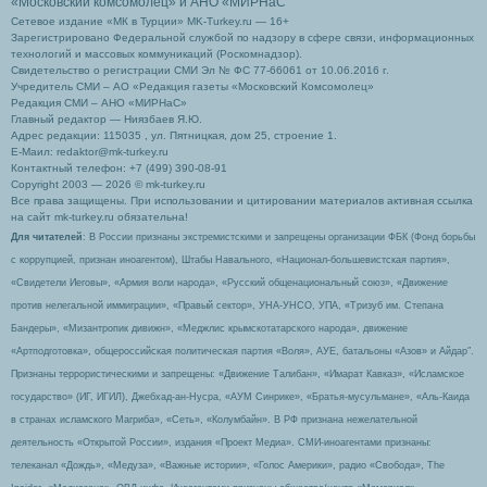
«Московский комсомолец»
и АНО «МИРНаС
Сетевое издание «МК в Турции» MK-Turkey.ru — 16+
Зарегистрировано Федеральной службой по надзору в сфере связи, информационных
технологий и массовых коммуникаций (Роскомнадзор).
Свидетельство о регистрации СМИ Эл № ФС 77-66061 от 10.06.2016 г.
Учредитель СМИ – АО «Редакция газеты «Московский Комсомолец»
Редакция СМИ – АНО «МИРНаС»
Главный редактор — Ниязбаев Я.Ю.
Адрес редакции: 115035 , ул. Пятницкая, дом 25, строение 1.
Е-Маил: redaktor@mk-turkey.ru
Контактный телефон: +7 (499) 390-08-91
Copyright 2003 — 2026 © mk-turkey.ru
Все права защищены. При использовании и цитировании материалов активная ссылка
на сайт mk-turkey.ru обязательна!
Для читателей
: В России признаны экстремистскими и запрещены организации ФБК (Фонд борьбы
с коррупцией, признан иноагентом), Штабы Навального, «Национал-большевистская партия»,
«Свидетели Иеговы», «Армия воли народа», «Русский общенациональный союз», «Движение
против нелегальной иммиграции», «Правый сектор», УНА-УНСО, УПА, «Тризуб им. Степана
Бандеры», «Мизантропик дивижн», «Меджлис крымскотатарского народа», движение
«Артподготовка», общероссийская политическая партия «Воля», АУЕ, батальоны «Азов» и Айдар″.
Признаны террористическими и запрещены: «Движение Талибан», «Имарат Кавказ», «Исламское
государство» (ИГ, ИГИЛ), Джебхад-ан-Нусра, «АУМ Синрике», «Братья-мусульмане», «Аль-Каида
в странах исламского Магриба», «Сеть», «Колумбайн». В РФ признана нежелательной
деятельность «Открытой России», издания «Проект Медиа». СМИ-иноагентами признаны:
телеканал «Дождь», «Медуза», «Важные истории», «Голос Америки», радио «Свобода», The