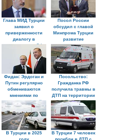
Глава МИД Турции
Посол России
заявил о
обсудил с главой
приверженности
Минпрома Турции
диалогу в
развитие
отношениях с РФ
сотрудничества и
совместные
проекты
Фидан: Эрдоган и
Посольство:
Путин регулярно
Гражданка РФ
обмениваются
получила травмы в
мнениями по
ДТП на территории
международной
Турции
повестке
В Турции в 2025
В Турции 7 человек
году
погибли в ДТП с