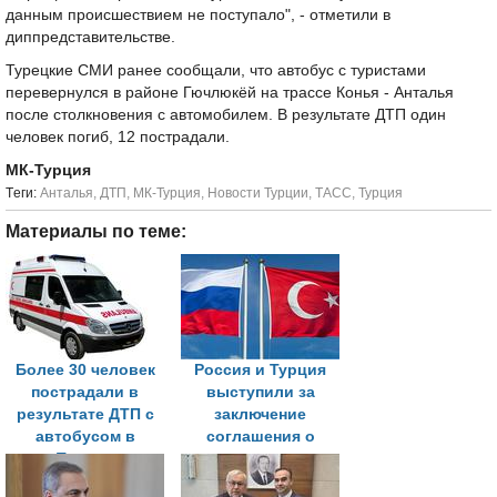
данным происшествием не поступало", - отметили в
диппредставительстве.
Турецкие СМИ ранее сообщали, что автобус с туристами
перевернулся в районе Гючлюкёй на трассе Конья - Анталья
после столкновения с автомобилем. В результате ДТП один
человек погиб, 12 пострадали.
МК-Турция
Tеги:
Анталья
,
ДТП
,
МК-Турция
,
Новости Турции
,
ТАСС
,
Турция
Материалы по теме:
Более 30 человек
Россия и Турция
пострадали в
выступили за
результате ДТП с
заключение
автобусом в
соглашения о
Турции
климатических
проектах