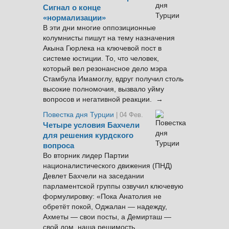
Сигнал о конце
«нормализации»
В эти дни многие оппозиционные
колумнисты пишут на тему назначения
Акына Гюрлека на ключевой пост в
системе юстиции. То, что человек,
который вел резонансное дело мэра
Стамбула Имамоглу, вдруг получил столь
высокие полномочия, вызвало уйму
вопросов и негативной реакции. →
Повестка дня Турции
| 04 Фев.
Четыре условия Бахчели
для решения курдского
вопроса
Во вторник лидер Партии
националистического движения (ПНД)
Девлет Бахчели на заседании
парламентской группы озвучил ключевую
формулировку: «Пока Анатолия не
обретёт покой, Оджалан — надежду,
Ахметы — свои посты, а Демирташ —
свой дом, наша решимость