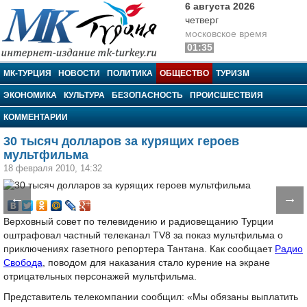
6 августа 2026
четверг
московское время
01:35
МК-Турция
МК-ТУРЦИЯ
НОВОСТИ
ПОЛИТИКА
ОБЩЕСТВО
ТУРИЗМ
ЭКОНОМИКА
КУЛЬТУРА
БЕЗОПАСНОСТЬ
ПРОИСШЕСТВИЯ
КОММЕНТАРИИ
30 тысяч долларов за курящих героев
мультфильма
18 февраля 2010, 14:32
←
→
Верховный совет по телевидению и радиовещанию Турции
оштрафовал частный телеканал TV8 за показ мультфильма о
приключениях газетного репортера Тантана. Как сообщает
Радио
Свобода
, поводом для наказания стало курение на экране
отрицательных персонажей мультфильма.
Представитель телекомпании сообщил: «Мы обязаны выплатить