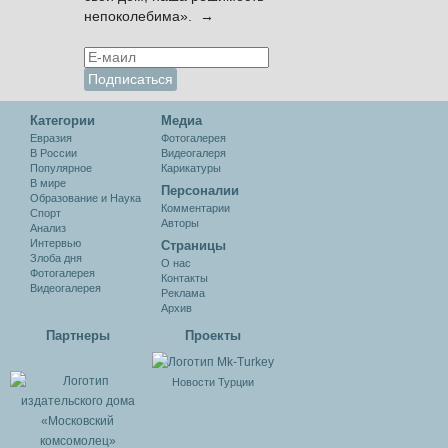
непоколебима». →
Категории
Медиа
Евразия
Фотогалерея
В России
Видеогалеря
Популярное
Карикатуры
В мире
Персоналии
Образование и Наука
Комментарии
Спорт
Авторы
Анализ
Интервью
Cтраницы
Злоба дня
О нас
Фотогалерея
Контакты
Видеогалерея
Реклама
Архив
Партнеры
Проекты
Новости Турции