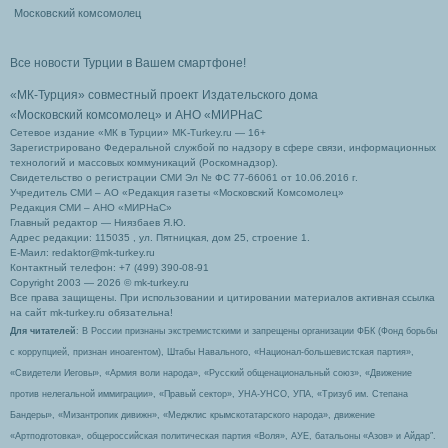
Московский комсомолец
Все новости Турции в Вашем смартфоне!
«МК-Турция» совместный проект Издательского дома
«Московский комсомолец»
и АНО «МИРНаС
Сетевое издание «МК в Турции» MK-Turkey.ru — 16+
Зарегистрировано Федеральной службой по надзору в сфере связи, информационных
технологий и массовых коммуникаций (Роскомнадзор).
Свидетельство о регистрации СМИ Эл № ФС 77-66061 от 10.06.2016 г.
Учредитель СМИ – АО «Редакция газеты «Московский Комсомолец»
Редакция СМИ – АНО «МИРНаС»
Главный редактор — Ниязбаев Я.Ю.
Адрес редакции: 115035 , ул. Пятницкая, дом 25, строение 1.
Е-Маил: redaktor@mk-turkey.ru
Контактный телефон: +7 (499) 390-08-91
Copyright 2003 — 2026 © mk-turkey.ru
Все права защищены. При использовании и цитировании материалов активная ссылка
на сайт mk-turkey.ru обязательна!
Для читателей
: В России признаны экстремистскими и запрещены организации ФБК (Фонд борьбы
с коррупцией, признан иноагентом), Штабы Навального, «Национал-большевистская партия»,
«Свидетели Иеговы», «Армия воли народа», «Русский общенациональный союз», «Движение
против нелегальной иммиграции», «Правый сектор», УНА-УНСО, УПА, «Тризуб им. Степана
Бандеры», «Мизантропик дивижн», «Меджлис крымскотатарского народа», движение
«Артподготовка», общероссийская политическая партия «Воля», АУЕ, батальоны «Азов» и Айдар″.