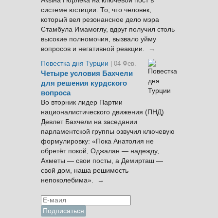
Акына Гюрлека на ключевой пост в
системе юстиции. То, что человек,
который вел резонансное дело мэра
Стамбула Имамоглу, вдруг получил столь
высокие полномочия, вызвало уйму
вопросов и негативной реакции. →
Повестка дня Турции
| 04 Фев.
Четыре условия Бахчели
для решения курдского
вопроса
Во вторник лидер Партии
националистического движения (ПНД)
Девлет Бахчели на заседании
парламентской группы озвучил ключевую
формулировку: «Пока Анатолия не
обретёт покой, Оджалан — надежду,
Ахметы — свои посты, а Демирташ —
свой дом, наша решимость
непоколебима». →