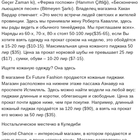
Geçer Zaman ki), «Ферма госпожи» (Hanımın Çiftliği), «Бесконечно
льющаяся песня» (Bitmeyen Şarkı). Владелец магазина Хакан
Вардар отмечает: «Это место встречи людей светских и жителей
провинции. Здесь мы принимали жену Роберта Кавалли, здесь
мы рады видеть и обычного тинейджера. Мы приглашаем всех».
Наряды из 60-х, 70-х, 80-х стоят 50-100 лир($35-65), если Вы
хотите взять одежду на прокат сроком на неделю, это обойдётся
в 15-20 лир ($10-15). Максимальная цена кожаного пиджака 50
лир ($35). Цена за прокат норковой шубы не превышает 25 лир
($17) , сумки, обуви – 10-20 лир ($7-15).
Ищете кожаную одежду? Она здесь
В магазине Ex Future Fashion продаются кожаные пиджаки.
Магазин расположен на нижнем этаже пассажа Азнавур на
проспекте Истикляль. Здесь можно найти модели на любой вкус:
пиджаки длинные и коротки, облегающие и свободные. Цена за
прокат почти вдвое ниже, чем при покупке. Например, длинный
кожаный пиджак продаётся за 120 лир ($90), а взять на прокат
его можно за 50 лир ($35).
Ностальгическое местечко в Куледиби
Second Chance – интересный магазин, в котором продаются и
новые вещи, и вещи «секонд хэнд». Магазин расположен на