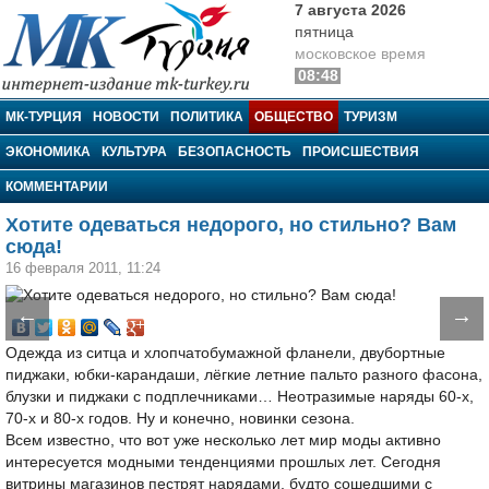
7 августа 2026
пятница
московское время
08:48
МК-Турция
МК-ТУРЦИЯ
НОВОСТИ
ПОЛИТИКА
ОБЩЕСТВО
ТУРИЗМ
ЭКОНОМИКА
КУЛЬТУРА
БЕЗОПАСНОСТЬ
ПРОИСШЕСТВИЯ
КОММЕНТАРИИ
Хотите одеваться недорого, но стильно? Вам
сюда!
16 февраля 2011, 11:24
←
→
Одежда из ситца и хлопчатобумажной фланели, двубортные
пиджаки, юбки-карандаши, лёгкие летние пальто разного фасона,
блузки и пиджаки с подплечниками… Неотразимые наряды 60-х,
70-х и 80-х годов. Ну и конечно, новинки сезона.
Всем известно, что вот уже несколько лет мир моды активно
интересуется модными тенденциями прошлых лет. Сегодня
витрины магазинов пестрят нарядами, будто сошедшими с