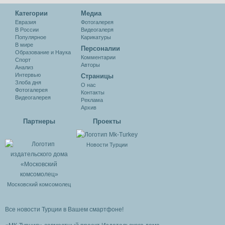
Категории
Медиа
Евразия
Фотогалерея
В России
Видеогалеря
Популярное
Карикатуры
В мире
Персоналии
Образование и Наука
Комментарии
Спорт
Авторы
Анализ
Интервью
Cтраницы
Злоба дня
О нас
Фотогалерея
Контакты
Видеогалерея
Реклама
Архив
Партнеры
Проекты
Новости Турции
Московский комсомолец
Все новости Турции в Вашем смартфоне!