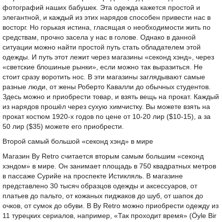
фотографий наших бабушек. Эта одежда кажется простой и
элегантной, и каждый из этих нарядов способен привести нас в
восторг. Но горькая истина, гласящая о необходимости жить по
средствам, прочно засела у нас в голове. Однако в данной
ситуации можно найти простой путь стать обладателем этой
одежды. И путь этот лежит через магазины «секонд хэнд», через
«светские блошиные рынки», если можно так выразиться. Не
стоит сразу воротить нос. В эти магазины заглядывают самые
разные люди, от жены Роберто Кавалли до обычных студентов.
Здесь можно и приобрести товар, и взять вещь на прокат. Каждый
из нарядов прошёл через сухую химчистку. Вы можете взять на
прокат костюм 1920-х годов по цене от 10-20 лир ($10-15), а за
50 лир ($35) можете его приобрести.
Второй самый большой «секонд хэнд» в мире
Магазин By Retro считается вторым самым большим «секонд
хэндом» в мире. Он занимает площадь в 750 квадратных метров
в пассаже Сурийе на проспекте Истикляль. В магазине
представлено 30 тысяч образцов одежды и аксессуаров, от
платьев до пальто, от кожаных пиджаков до шуб, от шапок до
очков, от сумок до обуви. В By Retro можно приобрести одежду из
11 турецких сериалов, например, «Так проходит время» (Öyle Bir