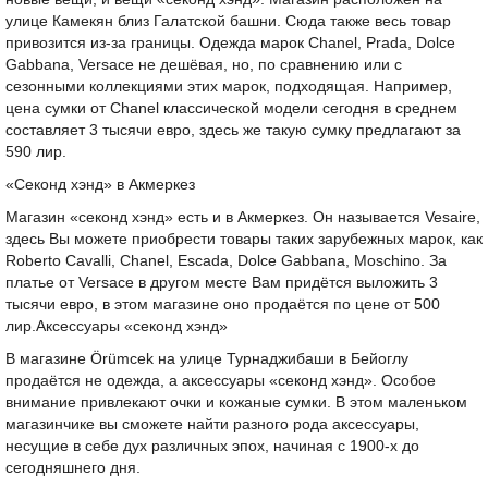
улице Камекян близ Галатской башни. Сюда также весь товар
привозится из-за границы. Одежда марок Chanel, Prada, Dolce
Gabbana, Versace не дешёвая, но, по сравнению или c
сезонными коллекциями этих марок, подходящая. Например,
цена сумки от Chanel классической модели сегодня в среднем
составляет 3 тысячи евро, здесь же такую сумку предлагают за
590 лир.
«Секонд хэнд» в Акмеркез
Магазин «секонд хэнд» есть и в Акмеркез. Он называется Vesaire,
здесь Вы можете приобрести товары таких зарубежных марок, как
Roberto Cavalli, Chanel, Escada, Dolce Gabbana, Moschino. За
платье от Versace в другом месте Вам придётся выложить 3
тысячи евро, в этом магазине оно продаётся по цене от 500
лир.Аксессуары «секонд хэнд»
В магазине Örümcek на улице Турнаджибаши в Бейоглу
продаётся не одежда, а аксессуары «секонд хэнд». Особое
внимание привлекают очки и кожаные сумки. В этом маленьком
магазинчике вы сможете найти разного рода аксессуары,
несущие в себе дух различных эпох, начиная с 1900-х до
сегодняшнего дня.