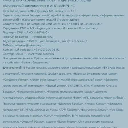
«МК-Турция» совместный проект Издательского дома
«Московский комсомолец»
и АНО «МИРНаС
Сетевое издание «МК в Турции» MK-Turkey.ru — 16+
Зарегистрировано Федеральной службой по надзору в сфере связи, информационных
технологий и массовых коммуникаций (Роскомнадзор).
Свидетельство о регистрации СМИ Эл № ФС 77-66061 от 10.06.2016 г.
Учредитель СМИ – АО «Редакция газеты «Московский Комсомолец»
Редакция СМИ – АНО «МИРНаС»
Главный редактор — Ниязбаев Я.Ю.
Адрес редакции: 115035 , ул. Пятницкая, дом 25, строение 1.
Е-Маил: redaktor@mk-turkey.ru
Контактный телефон: +7 (499) 390-08-91
Copyright 2003 — 2026 © mk-turkey.ru
Все права защищены. При использовании и цитировании материалов активная ссылка
на сайт mk-turkey.ru обязательна!
Для читателей
: В России признаны экстремистскими и запрещены организации ФБК (Фонд борьбы
с коррупцией, признан иноагентом), Штабы Навального, «Национал-большевистская партия»,
«Свидетели Иеговы», «Армия воли народа», «Русский общенациональный союз», «Движение
против нелегальной иммиграции», «Правый сектор», УНА-УНСО, УПА, «Тризуб им. Степана
Бандеры», «Мизантропик дивижн», «Меджлис крымскотатарского народа», движение
«Артподготовка», общероссийская политическая партия «Воля», АУЕ, батальоны «Азов» и Айдар″.
Признаны террористическими и запрещены: «Движение Талибан», «Имарат Кавказ», «Исламское
государство» (ИГ, ИГИЛ), Джебхад-ан-Нусра, «АУМ Синрике», «Братья-мусульмане», «Аль-Каида
в странах исламского Магриба», «Сеть», «Колумбайн». В РФ признана нежелательной
деятельность «Открытой России», издания «Проект Медиа». СМИ-иноагентами признаны:
телеканал «Дождь», «Медуза», «Важные истории», «Голос Америки», радио «Свобода», The