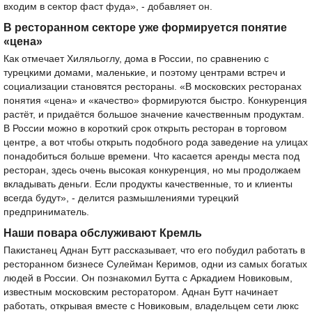
входим в сектор фаст фуда», - добавляет он.
В ресторанном секторе уже формируется понятие
«цена»
Как отмечает Хиляльоглу, дома в России, по сравнению с
турецкими домами, маленькие, и поэтому центрами встреч и
социализации становятся рестораны. «В московских ресторанах
понятия «цена» и «качество» формируются быстро. Конкуренция
растёт, и придаётся большое значение качественным продуктам.
В России можно в короткий срок открыть ресторан в торговом
центре, а вот чтобы открыть подобного рода заведение на улицах
понадобиться больше времени. Что касается аренды места под
ресторан, здесь очень высокая конкуренция, но мы продолжаем
вкладывать деньги. Если продукты качественные, то и клиенты
всегда будут», - делится размышлениями турецкий
предприниматель.
Наши повара обслуживают Кремль
Пакистанец Аднан Бутт рассказывает, что его побудил работать в
ресторанном бизнесе Сулейман Керимов, одни из самых богатых
людей в России. Он познакомил Бутта с Аркадием Новиковым,
известным московским ресторатором. Аднан Бутт начинает
работать, открывая вместе с Новиковым, владельцем сети люкс