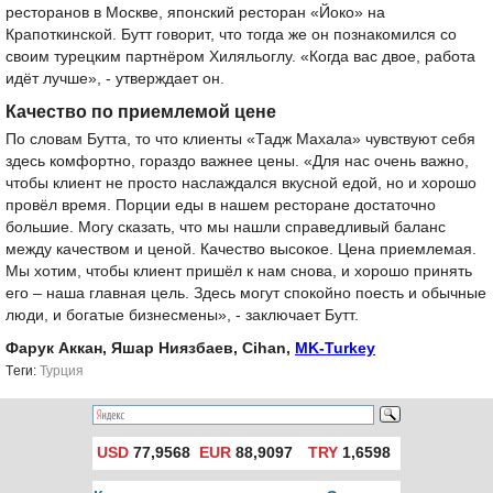
ресторанов в Москве, японский ресторан «Йоко» на
Крапоткинской. Бутт говорит, что тогда же он познакомился со
своим турецким партнёром Хиляльоглу. «Когда вас двое, работа
идёт лучше», - утверждает он.
Качество по приемлемой цене
По словам Бутта, то что клиенты «Тадж Махала» чувствуют себя
здесь комфортно, гораздо важнее цены. «Для нас очень важно,
чтобы клиент не просто наслаждался вкусной едой, но и хорошо
провёл время. Порции еды в нашем ресторане достаточно
большие. Могу сказать, что мы нашли справедливый баланс
между качеством и ценой. Качество высокое. Цена приемлемая.
Мы хотим, чтобы клиент пришёл к нам снова, и хорошо принять
его – наша главная цель. Здесь могут спокойно поесть и обычные
люди, и богатые бизнесмены», - заключает Бутт.
Фарук Аккан, Яшар Ниязбаев, Cihan,
MK-Turkey
Tеги:
Турция
USD
77,9568
EUR
88,9097
TRY
1,6598