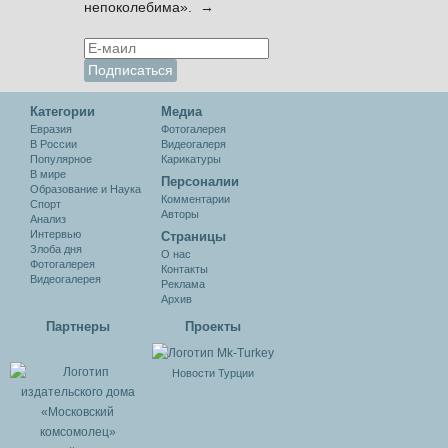
непоколебима». →
Категории
Медиа
Евразия
Фотогалерея
В России
Видеогалеря
Популярное
Карикатуры
В мире
Персоналии
Образование и Наука
Комментарии
Спорт
Авторы
Анализ
Интервью
Cтраницы
Злоба дня
О нас
Фотогалерея
Контакты
Видеогалерея
Реклама
Архив
Партнеры
Проекты
Новости Турции