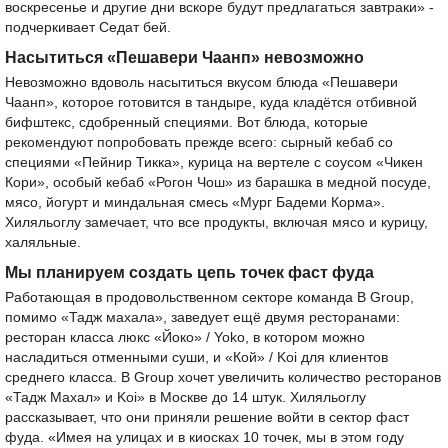
воскресенье и другие дни вскоре будут предлагаться завтраки» -
подчеркивает Седат бей.
Насытиться «Пешавери Чаанп» невозможно
Невозможно вдоволь насытиться вкусом блюда «Пешавери
Чаанп», которое готовится в тандыре, куда кладётся отбивной
бифштекс, сдобренный специями. Вот блюда, которые
рекомендуют попробовать прежде всего: сырный кебаб со
специями «Пейнир Тикка», курица на вертеле с соусом «Чикен
Кори», особый кебаб «Рогон Чош» из барашка в медной посуде,
мясо, йогурт и миндальная смесь «Мург Бадеми Корма».
Хиляльоглу замечает, что все продукты, включая мясо и курицу,
халяльные.
Мы планируем создать цепь точек фаст фуда
Работающая в продовольственном секторе команда B Group,
помимо «Тадж махала», заведует ещё двумя ресторанами:
ресторан класса люкс «Йоко» / Yoko, в котором можно
насладиться отменными суши, и «Кой» / Koi для клиентов
среднего класса. B Group хочет увеличить количество ресторанов
«Тадж Махал» и Koi» в Москве до 14 штук. Хиляльоглу
рассказывает, что они приняли решение войти в сектор фаст
фуда. «Имея на улицах и в киосках 10 точек, мы в этом году