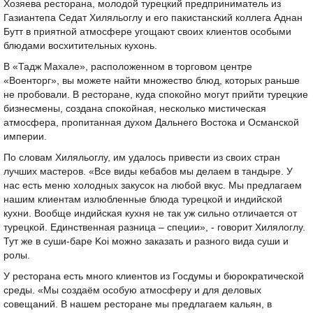
Хозяева ресторана, молодой турецкий предприниматель из
Газиантепа Седат Хиляльоглу и его пакистанский коллега Аднан
Бутт в приятной атмосфере угощают своих клиентов особыми
блюдами восхитительных кухонь.
В «Тадж Махале», расположенном в торговом центре
«Военторг», вы можете найти множество блюд, которых раньше
не пробовали. В ресторане, куда спокойно могут прийти турецкие
бизнесмены, создана спокойная, несколько мистическая
атмосфера, пропитанная духом Дальнего Востока и Османской
империи.
По словам Хиляльоглу, им удалось привести из своих стран
лучших мастеров. «Все виды кебабов мы делаем в тандыре. У
нас есть меню холодных закусок на любой вкус. Мы предлагаем
нашим клиентам излюбленные блюда турецкой и индийской
кухни. Вообще индийская кухня не так уж сильно отличается от
турецкой. Единственная разница – специи», - говорит Хилялоглу.
Тут же в суши-баре Koi можно заказать и разного вида суши и
ролы.
У ресторана есть много клиентов из Госдумы и бюрократической
среды. «Мы создаём особую атмосферу и для деловых
совещаний. В нашем ресторане мы предлагаем кальян, в