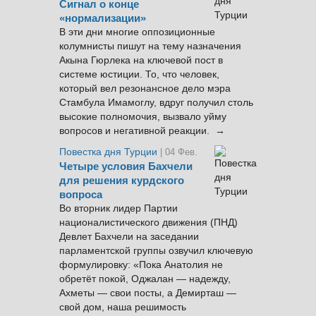
Сигнал о конце
«нормализации»
В эти дни многие оппозиционные
колумнисты пишут на тему назначения
Акына Гюрлека на ключевой пост в
системе юстиции. То, что человек,
который вел резонансное дело мэра
Стамбула Имамоглу, вдруг получил столь
высокие полномочия, вызвало уйму
вопросов и негативной реакции. →
Повестка дня Турции
| 04 Фев.
Четыре условия Бахчели
для решения курдского
вопроса
Во вторник лидер Партии
националистического движения (ПНД)
Девлет Бахчели на заседании
парламентской группы озвучил ключевую
формулировку: «Пока Анатолия не
обретёт покой, Оджалан — надежду,
Ахметы — свои посты, а Демирташ —
свой дом, наша решимость