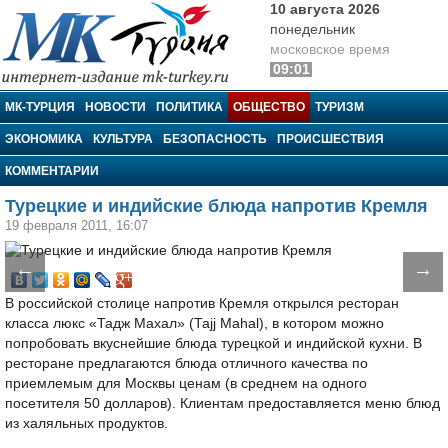
10 августа 2026
понедельник
московское время
09:01
МК-Турция
МК-ТУРЦИЯ
НОВОСТИ
ПОЛИТИКА
ОБЩЕСТВО
ТУРИЗМ
ЭКОНОМИКА
КУЛЬТУРА
БЕЗОПАСНОСТЬ
ПРОИСШЕСТВИЯ
КОММЕНТАРИИ
Турецкие и индийские блюда напротив Кремля
19 февраля 2011, 16:07
←
→
В российской столице напротив Кремля открылся ресторан
класса люкс «Тадж Махал» (Tajj Mahal), в котором можно
попробовать вкуснейшие блюда турецкой и индийской кухни. В
ресторане предлагаются блюда отличного качества по
приемлемым для Москвы ценам (в среднем на одного
посетителя 50 долларов). Клиентам предоставляется меню блюд
из халяльных продуктов.