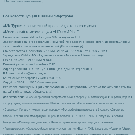
Московский комсомолец
Все новости Турции в Вашем смартфоне!
«МК-Турция» совместный проект Издательского дома
«Московский комсомолец»
и АНО «МИРНаС
Сетевое издание «МК в Турции» MK-Turkey.ru — 16+
Зарегистрировано Федеральной службой по надзору в сфере связи, информационных
технологий и массовых коммуникаций (Роскомнадзор).
Свидетельство о регистрации СМИ Эл № ФС 77-66061 от 10.06.2016 г.
Учредитель СМИ – АО «Редакция газеты «Московский Комсомолец»
Редакция СМИ – АНО «МИРНаС»
Главный редактор — Ниязбаев Я.Ю.
Адрес редакции: 115035 , ул. Пятницкая, дом 25, строение 1.
Е-Маил: redaktor@mk-turkey.ru
Контактный телефон: +7 (499) 390-08-91
Copyright 2003 — 2026 © mk-turkey.ru
Все права защищены. При использовании и цитировании материалов активная ссылка
на сайт mk-turkey.ru обязательна!
Для читателей
: В России признаны экстремистскими и запрещены организации ФБК (Фонд борьбы
с коррупцией, признан иноагентом), Штабы Навального, «Национал-большевистская партия»,
«Свидетели Иеговы», «Армия воли народа», «Русский общенациональный союз», «Движение
против нелегальной иммиграции», «Правый сектор», УНА-УНСО, УПА, «Тризуб им. Степана
Бандеры», «Мизантропик дивижн», «Меджлис крымскотатарского народа», движение
«Артподготовка», общероссийская политическая партия «Воля», АУЕ, батальоны «Азов» и Айдар″.