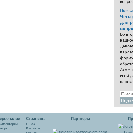
вопро
Повес
Четыр
для р
вопро
Во вто
нацио
Девлет
парла
форму
обрет
Ахмет
свой 
непок
ерсоналии
Cтраницы
Партнеры
Пр
омментарии
О нас
вторы
Контакты
Новос
Реклама