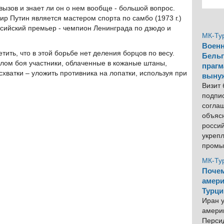
вызов и знает ли он о нем вообще - большой вопрос.
ир Путин является мастером спорта по самбо (1973 г.)
оссийский премьер - чемпион Ленинграда по дзюдо и
МК-Ту
Военн
тить, что в этой борьбе нет деления борцов по весу.
Бельг
алом боя участники, облаченные в кожаные штаны,
прагм
хватки – уложить противника на лопатки, используя при
выну
Визит
подпи
согла
объяс
росси
укреп
промы
МК-Ту
Почем
амери
Турци
Иран у
америк
Персид