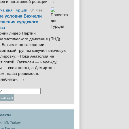
сов и негативной реакции. →
тка дня Турции
| 04 Фев.
е условия Бахчели
ешения курдского
са
рник лидер Партии
налистического движения (ПНД)
 Бахчели на заседании
ментской группы озвучил ключевую
лировку: «Пока Анатолия не
ёт покой, Оджалан — надежду,
ы — свои посты, а Демирташ —
дом, наша решимость
олебима». →
оекты
ти Турции