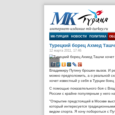
МК-Турция
МК-ТУРЦИЯ
НОВОСТИ
ПОЛИТИКА
ОБ
Турецкий борец Ахмед Ташч
12 марта 2011, 17:46
←
Владимиру Путину брошен вызов. И ре
можно предположить, а о реальной сх
хочет известный у себя в Турции бое
С помощью показательного боя с Вла
России с крайне популярным у него н
"Открытие предстоящей в Москве выс
который интересуется традиционными
видом спорта. Я хочу побороться с П