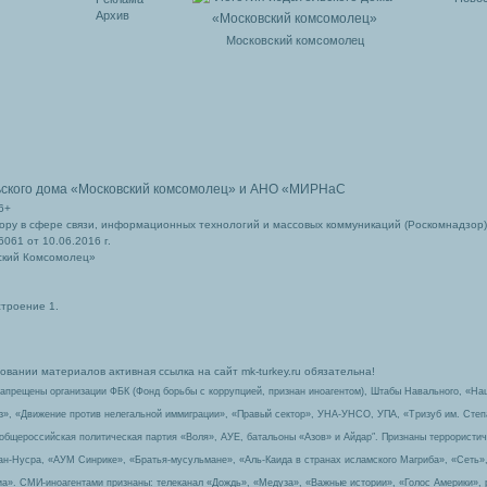
Архив
Московский комсомолец
ьского дома
«Московский комсомолец»
и АНО «МИРНаС
6+
ру в сфере связи, информационных технологий и массовых коммуникаций (Роскомнадзор)
061 от 10.06.2016 г.
ский Комсомолец»
строение 1.
вании материалов активная ссылка на сайт mk-turkey.ru обязательна!
запрещены организации ФБК (Фонд борьбы с коррупцией, признан иноагентом), Штабы Навального, «На
з», «Движение против нелегальной иммиграции», «Правый сектор», УНА-УНСО, УПА, «Тризуб им. Сте
 общероссийская политическая партия «Воля», АУЕ, батальоны «Азов» и Айдар″. Признаны террорист
-ан-Нусра, «АУМ Синрике», «Братья-мусульмане», «Аль-Каида в странах исламского Магриба», «Сеть»
а». СМИ-иноагентами признаны: телеканал «Дождь», «Медуза», «Важные истории», «Голос Америки», 