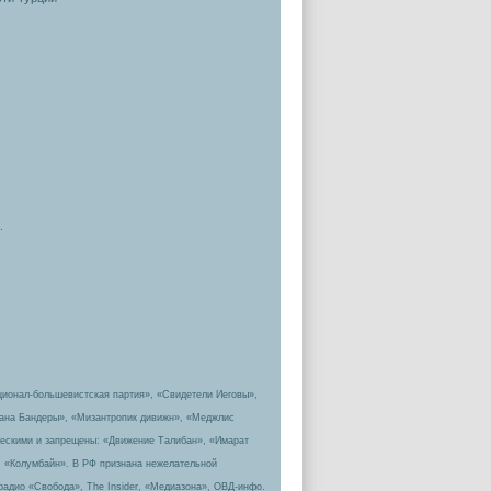
.
ционал-большевистская партия», «Свидетели Иеговы»,
пана Бандеры», «Мизантропик дивижн», «Меджлис
ическими и запрещены: «Движение Талибан», «Имарат
, «Колумбайн». В РФ признана нежелательной
радио «Свобода», The Insider, «Медиазона», ОВД-инфо.