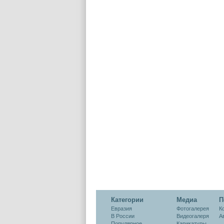
Категории
Медиа
П
Евразия
Фотогалерея
К
В России
Видеогалеря
А
Популярное
Карикатуры