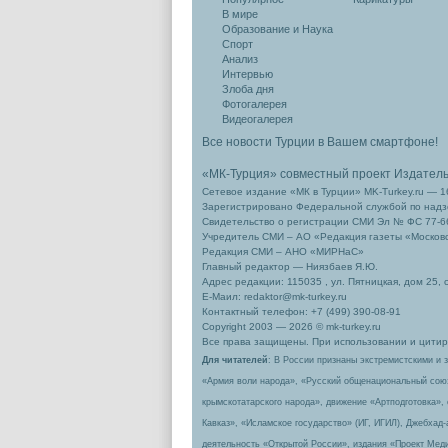
В мире
Образование и Наука
Спорт
Анализ
Интервью
Злоба дня
Фотогалерея
Видеогалерея
Все новости Турции в Вашем смартфоне!
«МК-Турция» совместный проект Издател
Сетевое издание «МК в Турции» MK-Turkey.ru — 1
Зарегистрировано Федеральной службой по надзо
Свидетельство о регистрации СМИ Эл № ФС 77-66
Учредитель СМИ – АО «Редакция газеты «Москов
Редакция СМИ – АНО «МИРНаС»
Главный редактор — Ниязбаев Я.Ю.
Адрес редакции: 115035 , ул. Пятницкая, дом 25, 
Е-Маил: redaktor@mk-turkey.ru
Контактный телефон: +7 (499) 390-08-91
Copyright 2003 — 2026 © mk-turkey.ru
Все права защищены. При использовании и цитиро
Для читателей
: В России признаны экстремистскими и 
«Армия воли народа», «Русский общенациональный сою
крымскотатарского народа», движение «Артподготовка»,
Кавказ», «Исламское государство» (ИГ, ИГИЛ), Джебхад
деятельность «Открытой России», издания «Проект Меди