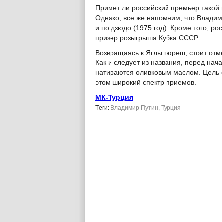
Примет ли российский премьер такой 
Однако, все же напомним, что Владим
и по дзюдо (1975 год). Кроме того, р
призер розыгрыша Кубка СССР.
Возвращаясь к Яглы гюреш, стоит отме
Как и следует из названия, перед нач
натираются оливковым маслом. Цель с
этом широкий спектр приемов.
МК-Турция
Tеги:
Владимир Путин
,
Турция