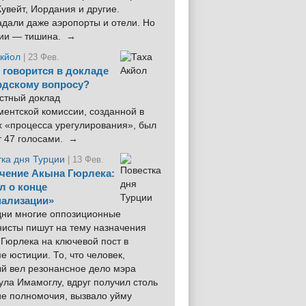
увейт, Иордания и другие.
дали даже аэропорты и отели. Но
ции — тишина. →
Акйол
| 23 Фев.
 говорится в докладе
рдскому вопросу?
стный доклад
ентской комиссии, созданной в
х «процесса урегулирования», был
т 47 голосами. →
тка дня Турции
| 13 Фев.
чение Акына Гюрлека:
л о конце
ализации»
 дни многие оппозиционные
нисты пишут на тему назначения
Гюрлека на ключевой пост в
е юстиции. То, что человек,
ый вел резонансное дело мэра
ла Имамоглу, вдруг получил столь
ие полномочия, вызвало уйму