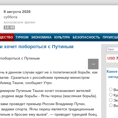
8 августа 2026
суббота
московское время
14:49
ЩЕСТВО
ТУРИЗМ
ЭКОНОМИКА
КУЛЬТУРА
БЕЗОПАСНОСТЬ
ПРОИСШ
и хочет побороться с Путиным
USD
7
→
Какое
чь в данном случае идет не о политической борьбе, как
сего
ватке. Сразиться с российским премьер-министром
ц Ахмед Ташчи, сообщает Утро.
Вн
димиром Путиным Ташчи хочет познакомит жителей
Ку
а родине виде борьбы - Яглы гюреш (масляная борьба).
Эк
тавки проведет премьер России Владимир Путин,
Вн
 видами спорта. Яглы гюреш является традиционным
утиным и бросаю ему вызов", — приводит турецкий боец.