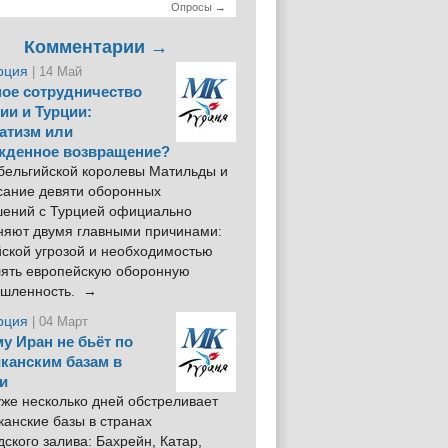
Опросы →
Комментарии →
рция
| 14 Май
ое сотрудничество
ии и Турции:
атизм или
жденное возвращение?
 бельгийской королевы Матильды и
сание девяти оборонных
шений с Турцией официально
няют двумя главными причинами:
йской угрозой и необходимостью
лять европейскую оборонную
шленность. →
рция
| 04 Март
у Иран не бьёт по
канским базам в
и
же несколько дней обстреливает
анские базы в странах
ского залива: Бахрейн, Катар,