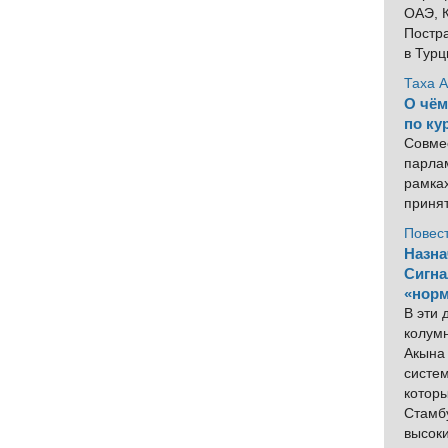
ОАЭ, К
Постра
в Тур
Таха 
О чём
по ку
Совме
парлам
рамка
приня
Повес
Назна
Сигна
«норм
В эти
колум
Акына 
систем
котор
Стамбу
высок