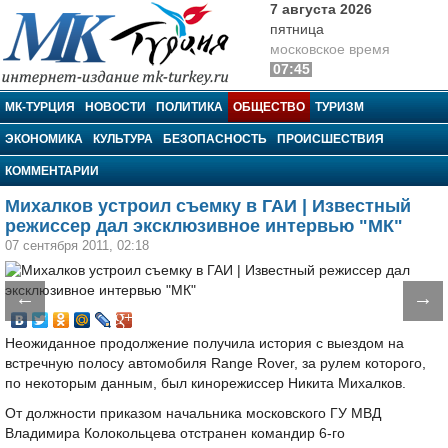
7 августа 2026
пятница
московское время
07:45
МК-Турция
МК-ТУРЦИЯ
НОВОСТИ
ПОЛИТИКА
ОБЩЕСТВО
ТУРИЗМ
ЭКОНОМИКА
КУЛЬТУРА
БЕЗОПАСНОСТЬ
ПРОИСШЕСТВИЯ
КОММЕНТАРИИ
Михалков устроил съемку в ГАИ | Известный
режиссер дал эксклюзивное интервью "МК"
07 сентября 2011, 02:18
←
→
Неожиданное продолжение получила история с выездом на
встречную полосу автомобиля Range Rover, за рулем которого,
по некоторым данным, был кинорежиссер Никита Михалков.
От должности приказом начальника московского ГУ МВД
Владимира Колокольцева отстранен командир 6-го