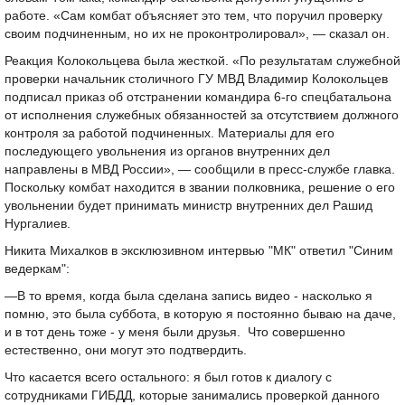
работе. «Сам комбат объясняет это тем, что поручил проверку
своим подчиненным, но их не проконтролировал», — сказал он.
Реакция Колокольцева была жесткой. «По результатам служебной
проверки начальник столичного ГУ МВД Владимир Колокольцев
подписал приказ об отстранении командира 6-го спецбатальона
от исполнения служебных обязанностей за отсутствием должного
контроля за работой подчиненных. Материалы для его
последующего увольнения из органов внутренних дел
направлены в МВД России», — сообщили в пресс-службе главка.
Поскольку комбат находится в звании полковника, решение о его
увольнении будет принимать министр внутренних дел Рашид
Нургалиев.
Никита Михалков в эксклюзивном интервью "МК" ответил "Синим
ведеркам":
—В то время, когда была сделана запись видео - насколько я
помню, это была суббота, в которую я постоянно бываю на даче,
и в тот день тоже - у меня были друзья. Что совершенно
естественно, они могут это подтвердить.
Что касается всего остального: я был готов к диалогу с
сотрудниками ГИБДД, которые занимались проверкой данного