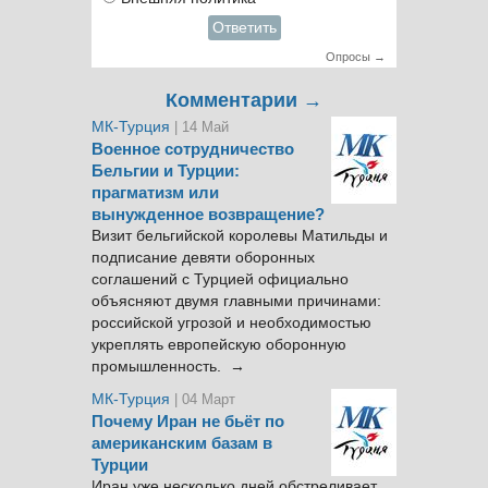
Ответить
Опросы →
Комментарии →
МК-Турция
| 14 Май
Военное сотрудничество
Бельгии и Турции:
прагматизм или
вынужденное возвращение?
Визит бельгийской королевы Матильды и
подписание девяти оборонных
соглашений с Турцией официально
объясняют двумя главными причинами:
российской угрозой и необходимостью
укреплять европейскую оборонную
промышленность. →
МК-Турция
| 04 Март
Почему Иран не бьёт по
американским базам в
Турции
Иран уже несколько дней обстреливает