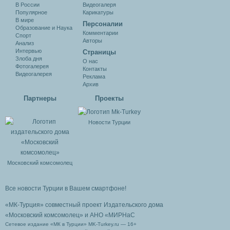
В России
Видеогалеря
Популярное
Карикатуры
В мире
Персоналии
Образование и Наука
Комментарии
Спорт
Авторы
Анализ
Интервью
Cтраницы
Злоба дня
О нас
Фотогалерея
Контакты
Видеогалерея
Реклама
Архив
Партнеры
Проекты
Новости Турции
Московский комсомолец
Все новости Турции в Вашем смартфоне!
«МК-Турция» совместный проект Издательского дома
«Московский комсомолец»
и АНО «МИРНаС
Сетевое издание «МК в Турции» MK-Turkey.ru — 16+