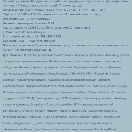
Зарегистрировано Федеральной службой по надзору в сфере связи, информационных
технологий и массовых коммуникаций (Роскомнадзор).
Свидетельство о регистрации СМИ Эл № ФС 77-66061 от 10.06.2016 г.
Учредитель СМИ – АО «Редакция газеты «Московский Комсомолец»
Редакция СМИ – АНО «МИРНаС»
Главный редактор — Ниязбаев Я.Ю.
Адрес редакции: 115035 , ул. Пятницкая, дом 25, строение 1.
Е-Маил: redaktor@mk-turkey.ru
Контактный телефон: +7 (499) 390-08-91
Copyright 2003 — 2026 © mk-turkey.ru
Все права защищены. При использовании и цитировании материалов активная ссылка
на сайт mk-turkey.ru обязательна!
Для читателей
: В России признаны экстремистскими и запрещены организации ФБК (Фонд борьбы
с коррупцией, признан иноагентом), Штабы Навального, «Национал-большевистская партия»,
«Свидетели Иеговы», «Армия воли народа», «Русский общенациональный союз», «Движение
против нелегальной иммиграции», «Правый сектор», УНА-УНСО, УПА, «Тризуб им. Степана
Бандеры», «Мизантропик дивижн», «Меджлис крымскотатарского народа», движение
«Артподготовка», общероссийская политическая партия «Воля», АУЕ, батальоны «Азов» и Айдар″.
Признаны террористическими и запрещены: «Движение Талибан», «Имарат Кавказ», «Исламское
государство» (ИГ, ИГИЛ), Джебхад-ан-Нусра, «АУМ Синрике», «Братья-мусульмане», «Аль-Каида
в странах исламского Магриба», «Сеть», «Колумбайн». В РФ признана нежелательной
деятельность «Открытой России», издания «Проект Медиа». СМИ-иноагентами признаны:
телеканал «Дождь», «Медуза», «Важные истории», «Голос Америки», радио «Свобода», The
Insider, «Медиазона», ОВД-инфо. Иноагентами признаны общество/центр «Мемориал»,
«Аналитический Центр Юрия Левады», Сахаровский центр. Instagram и Facebook (Metа)