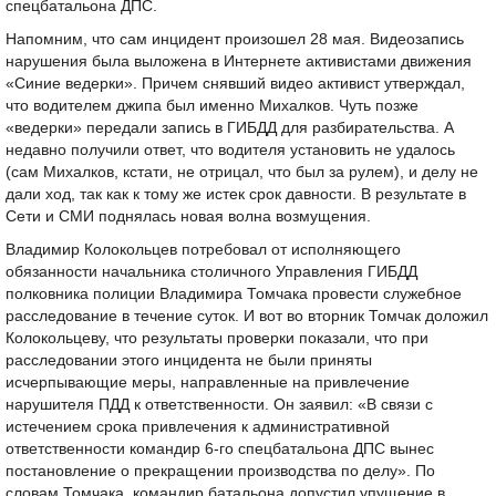
спецбатальона ДПС.
Напомним, что сам инцидент произошел 28 мая. Видеозапись
нарушения была выложена в Интернете активистами движения
«Синие ведерки». Причем снявший видео активист утверждал,
что водителем джипа был именно Михалков. Чуть позже
«ведерки» передали запись в ГИБДД для разбирательства. А
недавно получили ответ, что водителя установить не удалось
(сам Михалков, кстати, не отрицал, что был за рулем), и делу не
дали ход, так как к тому же истек срок давности. В результате в
Сети и СМИ поднялась новая волна возмущения.
Владимир Колокольцев потребовал от исполняющего
обязанности начальника столичного Управления ГИБДД
полковника полиции Владимира Томчака провести служебное
расследование в течение суток. И вот во вторник Томчак доложил
Колокольцеву, что результаты проверки показали, что при
расследовании этого инцидента не были приняты
исчерпывающие меры, направленные на привлечение
нарушителя ПДД к ответственности. Он заявил: «В связи с
истечением срока привлечения к административной
ответственности командир 6-го спецбатальона ДПС вынес
постановление о прекращении производства по делу». По
словам Томчака, командир батальона допустил упущение в