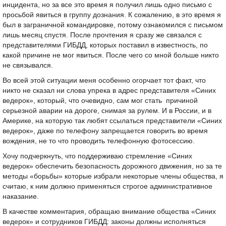
инцидента, но за все это время я получил лишь одно письмо с
просьбой явиться в группу дознания. К сожалению, в это время я
был в заграничной командировке, потому ознакомился с письмом
лишь месяц спустя. После прочтения я сразу же связался с
представителями ГИБДД, которых поставил в известность, по
какой причине не мог явиться. После чего со мной больше никто
не связывался.
Во всей этой ситуации меня особенно огорчает тот факт, что
никто не сказал ни слова упрека в адрес представителя «Синих
ведерок», который, что очевидно, сам мог стать причиной
серьезной аварии на дороге, снимая за рулем. И в России, и в
Америке, на которую так любят ссылаться представители «Синих
ведерок», даже по телефону запрещается говорить во время
вождения, не то что проводить телефонную фотосессию.
Хочу подчеркнуть, что поддерживаю стремление «Синих
ведерок» обеспечить безопасность дорожного движения, но за те
методы «борьбы» которые избрали некоторые члены общества, я
считаю, к ним должно применяться строгое административное
наказание.
В качестве комментария, обращаю внимание общества «Синих
ведерок» и сотрудников ГИБДД: законы должны исполняться