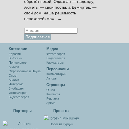
обретёт покой, Оджалан — надежду,
Ахметы — свои посты, а Демирташ —
свой дом, наша решимость
непоколебима». →
Категории
Медиа
Евразия
Фотогалерея
В России
Видеогалеря
Популярное
Карикатуры
В мире
Персоналии
Образование и Наука
Комментарии
Спорт
Авторы
Анализ
Интервью
Cтраницы
Злоба дня
О нас
Фотогалерея
Контакты
Видеогалерея
Реклама
Архив
Партнеры
Проекты
Новости Турции