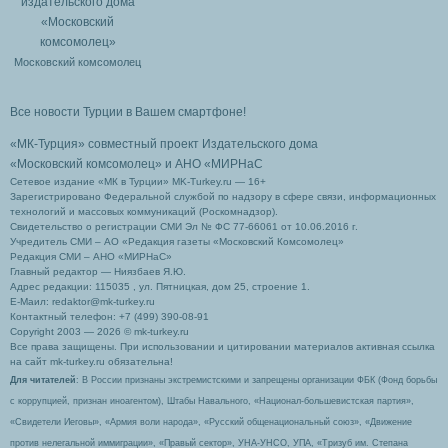
Московский комсомолец
Все новости Турции в Вашем смартфоне!
«МК-Турция» совместный проект Издательского дома
«Московский комсомолец»
и АНО «МИРНаС
Сетевое издание «МК в Турции» MK-Turkey.ru — 16+
Зарегистрировано Федеральной службой по надзору в сфере связи, информационных
технологий и массовых коммуникаций (Роскомнадзор).
Свидетельство о регистрации СМИ Эл № ФС 77-66061 от 10.06.2016 г.
Учредитель СМИ – АО «Редакция газеты «Московский Комсомолец»
Редакция СМИ – АНО «МИРНаС»
Главный редактор — Ниязбаев Я.Ю.
Адрес редакции: 115035 , ул. Пятницкая, дом 25, строение 1.
Е-Маил: redaktor@mk-turkey.ru
Контактный телефон: +7 (499) 390-08-91
Copyright 2003 — 2026 © mk-turkey.ru
Все права защищены. При использовании и цитировании материалов активная ссылка
на сайт mk-turkey.ru обязательна!
Для читателей
: В России признаны экстремистскими и запрещены организации ФБК (Фонд борьбы
с коррупцией, признан иноагентом), Штабы Навального, «Национал-большевистская партия»,
«Свидетели Иеговы», «Армия воли народа», «Русский общенациональный союз», «Движение
против нелегальной иммиграции», «Правый сектор», УНА-УНСО, УПА, «Тризуб им. Степана