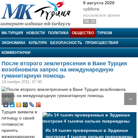
8 августа 2026
суббота
московское время
08:25
МК-Турция
МК-ТУРЦИЯ
НОВОСТИ
ПОЛИТИКА
ОБЩЕСТВО
ТУРИЗМ
ЭКОНОМИКА
КУЛЬТУРА
БЕЗОПАСНОСТЬ
ПРОИСШЕСТВИЯ
КОММЕНТАРИИ
После второго землетрясения в Ване Турция
возобновила запрос на международную
гуманитарную помощь
14 ноября 2011, 07:40
←
→
Турция заявила в
пятницу о своей
готовности
принять
Из 14 тысяч проверенных в Эрджише
международную
построек 4 тысячи сильно повреждены