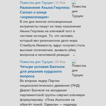
Повестка дня Турции
| 13 Фев.
Назначение Акына Гюрлека:
Сигнал о конце
«нормализации»
В эти дни многие оппозиционные
колумнисты пишут на тему назначения
Акына Гюрлека на ключевой пост в
системе юстиции. То, что человек,
который вел резонансное дело мэра
Стамбула Имамоглу, вдруг получил столь
высокие полномочия, вызвало уйму
вопросов и негативной реакции. →
Повестка дня Турции
| 04 Фев.
Четыре условия Бахчели
для решения курдского
вопроса
Во вторник лидер Партии
националистического движения (ПНД)
Девлет Бахчели на заседании
парламентской группы озвучил ключевую
формулировку: «Пока Анатолия не
обретёт покой, Оджалан — надежду,