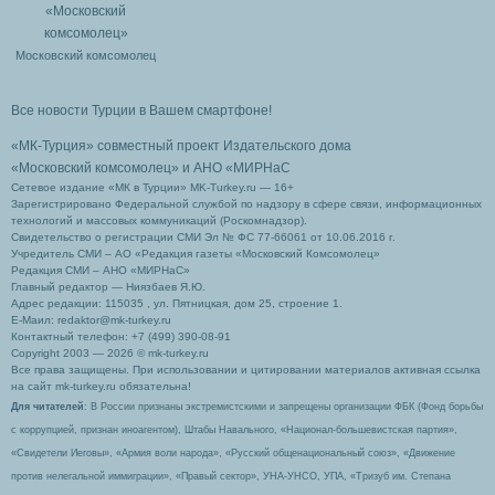
Московский комсомолец
Все новости Турции в Вашем смартфоне!
«МК-Турция» совместный проект Издательского дома
«Московский комсомолец»
и АНО «МИРНаС
Сетевое издание «МК в Турции» MK-Turkey.ru — 16+
Зарегистрировано Федеральной службой по надзору в сфере связи, информационных
технологий и массовых коммуникаций (Роскомнадзор).
Свидетельство о регистрации СМИ Эл № ФС 77-66061 от 10.06.2016 г.
Учредитель СМИ – АО «Редакция газеты «Московский Комсомолец»
Редакция СМИ – АНО «МИРНаС»
Главный редактор — Ниязбаев Я.Ю.
Адрес редакции: 115035 , ул. Пятницкая, дом 25, строение 1.
Е-Маил: redaktor@mk-turkey.ru
Контактный телефон: +7 (499) 390-08-91
Copyright 2003 — 2026 © mk-turkey.ru
Все права защищены. При использовании и цитировании материалов активная ссылка
на сайт mk-turkey.ru обязательна!
Для читателей
: В России признаны экстремистскими и запрещены организации ФБК (Фонд борьбы
с коррупцией, признан иноагентом), Штабы Навального, «Национал-большевистская партия»,
«Свидетели Иеговы», «Армия воли народа», «Русский общенациональный союз», «Движение
против нелегальной иммиграции», «Правый сектор», УНА-УНСО, УПА, «Тризуб им. Степана