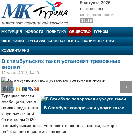
9 августа 2026
воскресенье
московское время
13:19
МК-Турция
МК-ТУРЦИЯ
НОВОСТИ
ПОЛИТИКА
ОБЩЕСТВО
ТУРИЗМ
ЭКОНОМИКА
КУЛЬТУРА
БЕЗОПАСНОСТЬ
ПРОИСШЕСТВИЯ
КОММЕНТАРИИ
В стамбульских такси установят тревожные
кнопки
12 марта 2012, 14:19
←
→
Турецкие власти
пообещали, что в
рамках подготовки
В Стамбуле подорожали услуги такси
к приему летней
Олимпиады 2020
в стамбульских такси установят тревожные кнопки, камеры
наблюдения и системы слежения.