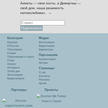
Ахметы — свои посты, а Демирташ —
свой дом, наша решимость
непоколебима». →
Категории
Медиа
Евразия
Фотогалерея
В России
Видеогалеря
Популярное
Карикатуры
В мире
Персоналии
Образование и Наука
Комментарии
Спорт
Авторы
Анализ
Интервью
Cтраницы
Злоба дня
О нас
Фотогалерея
Контакты
Видеогалерея
Реклама
Архив
Партнеры
Проекты
Новости Турции