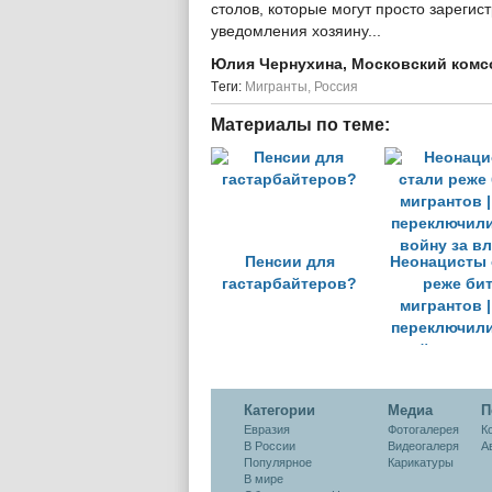
столов, которые могут просто зарегис
уведомления хозяину...
Юлия Чернухина, Московский ком
Tеги:
Мигранты
,
Россия
Материалы по теме:
Пенсии для
Неонацисты 
гастарбайтеров?
реже би
мигрантов 
переключили
войну за в
Категории
Медиа
П
Евразия
Фотогалерея
К
В России
Видеогалеря
А
Популярное
Карикатуры
В мире