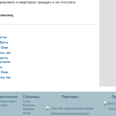
трировать в квартирах граждан и не отослать
сомолец
стали
ть
| Они
сь на
ласть
ерсоналии
Cтраницы
Партнеры
Пр
омментарии
О нас
вторы
Контакты
Новос
Реклама
Архив