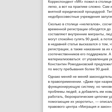
Корреспондент «МК» пожил в столице б
легко, а вот на практике сложно. Сам
внятной юридической процедурой. Те
недобросовестные учреждения запугив
Сколько в столице «нелегалов», сосчи
временной регистрации обходятся до 
составляют внутренние мигранты, люд
могут спокойно гулять 90 дней, а пот
в недавней статье высказался о том, 
регистрации, а также наказание за 
соотечественников его поддержали. А
материализоваться: от управленцев 
Константин Ромодановский предложил 
по месту пребывания более 90 дней.
Однако меняй не меняй законодательс
в правоприменении. «Даже при назре
функционирующую систему, но чиновни
проблемы людей, а добавлять им нов
работать, бюрократические цепочки у
помогающие их укоротить», — описа
правового центра «Миграция и закон»