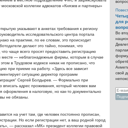
явлением в местное подразделение ФМС и зафиксировать
вопро
т московской коллегии адвокатов «Князев и партнеры»
Повес
Четыр
для р
вопро
открытую указывают в анкетах требования к региону
Во вто
руководитель исследовательского центра портала
нацио
нако на практике, по ее словам, это происходит
Девлет
отодатели делают это тайно, понимая, что
парла
 что чаще всего просят предоставить регистрацию
форму
м месте — неблагонадежные фирмы, которым в случае
обрет
 этом в Трудовом кодексе никак не прописано, что
Ахмет
цию при приеме на работу. «Здесь все зависит
свой 
омментирует ситуацию директор программ
непок
играция“ Сергей Болдырев. — Формально при
о вписать адрес проживания, который человек вам
ля оформления в налоговую, но как-то документально
вы не обязаны.
вится на учет там, где человек постоянно прописан,
истрации. Но если регистрации нет, а ваш родной город
хать», — рассказал «МК» президент коллегии правовой