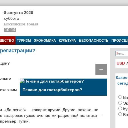
8 августа 2026
суббота
московское время
10:14
ЩЕСТВО
ТУРИЗМ
ЭКОНОМИКА
КУЛЬТУРА
БЕЗОПАСНОСТЬ
ПРОИСШ
 регистрации?
USD
7
→
Какое
 опыте
сего
аехавшим
Пенсии для гастарбайтеров?
Вн
Эк
Ку
. «Да легко!» — говорят другие. Другие, похоже, не
Вн
не «вызревает ужесточение миграционной политики —
 премьер Путин.