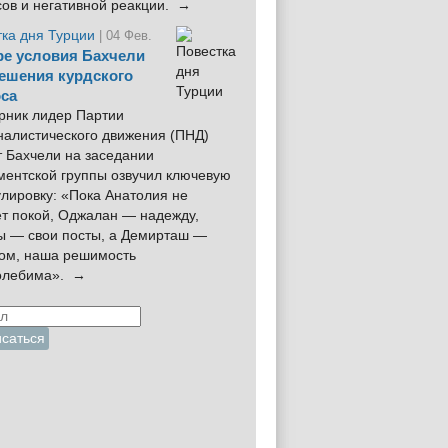
сов и негативной реакции. →
тка дня Турции
| 04 Фев.
е условия Бахчели
ешения курдского
са
рник лидер Партии
налистического движения (ПНД)
 Бахчели на заседании
ментской группы озвучил ключевую
лировку: «Пока Анатолия не
ёт покой, Оджалан — надежду,
ы — свои посты, а Демирташ —
дом, наша решимость
олебима». →