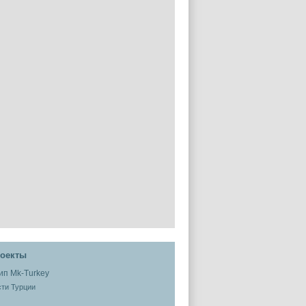
оекты
ти Турции