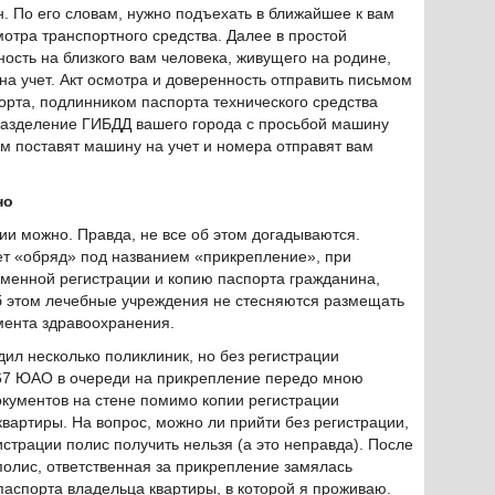
. По его словам, нужно подъехать в ближайшее к вам
мотра транспортного средства. Далее в простой
сть на близкого вам человека, живущего на родине,
на учет. Акт осмотра и доверенность отправить письмом
порта, подлинником паспорта технического средства
разделение ГИБДД вашего города с просьбой машину
ам поставят машину на учет и номера отправят вам
но
ии можно. Правда, не все об этом догадываются.
ет «обряд» под названием «прикрепление», при
еменной регистрации и копию паспорта гражданина,
б этом лечебные учреждения не стесняются размещать
ента здравоохранения.
ил несколько поликлиник, но без регистрации
 67 ЮАО в очереди на прикрепление передо мною
документов на стене помимо копии регистрации
квартиры. На вопрос, можно ли прийти без регистрации,
гистрации полис получить нельзя (а это неправда). После
 полис, ответственная за прикрепление замялась
паспорта владельца квартиры, в которой я проживаю.