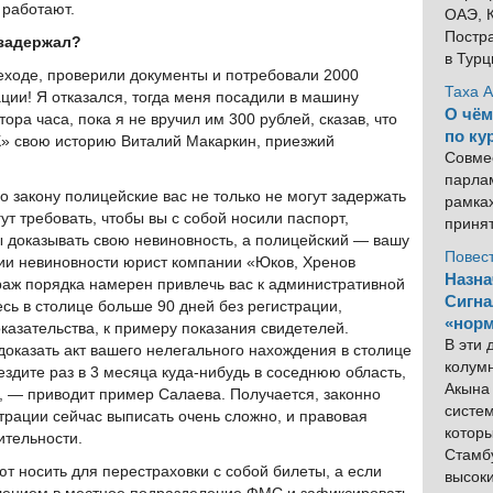
 работают.
ОАЭ, К
Постра
 задержал?
в Тур
еходе, проверили документы и потребовали 2000
Таха 
ции! Я отказался, тогда меня посадили в машину
О чём
тора часа, пока я не вручил им 300 рублей, сказав, что
по ку
К» свою историю Виталий Макаркин, приезжий
Совме
парлам
о закону полицейские вас не только не могут задержать
рамка
гут требовать, чтобы вы с собой носили паспорт,
приня
 доказывать свою невиновность, а полицейский — вашу
Повес
ии невиновности юрист компании «Юков, Хренов
Назна
раж порядка намерен привлечь вас к административной
Сигна
есь в столице больше 90 дней без регистрации,
«норм
оказательства, к примеру показания свидетелей.
В эти
доказать акт вашего нелегального нахождения в столице
колум
здите раз в 3 месяца куда-нибудь в соседнюю область,
Акына 
», — приводит пример Салаева. Получается, законно
систем
трации сейчас выписать очень сложно, и правовая
котор
ительности.
Стамбу
т носить для перестраховки с собой билеты, а если
высок