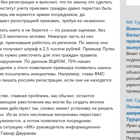
ез регистрации и выяснил, что по закону это сделать
 институт учета приезжих граждан давно перестал быть
перь им кормятся армии посредников, да
ают регистрацией приезжих, требуя ее незаконно.
МК-Ту
Военн
тать никто и не берется — по разным оценкам, без
Бельг
2,5 миллиона человек. Немалую часть из них
прагм
и, приехавшие работать из регионов. По закону они
выну
ом получают штраф в 2,5 тысячи рублей. Премьер Путин
Визит
что нужно ужесточить для этих граждан правила
подпи
их нарушения. По данным ВЦИОМ, 75% наших
согла
 далее у этого пожелания премьера появились шансы
объяс
уже посыпались инициативы. Например, глава ФМС
росси
лишать россиян регистрации, если они не находятся
укреп
промы
тво, главная проблема, как обычно, остается
МК-Ту
вающем ужесточении мы могли бы создать вполне
Почем
ки действуют так, словно имеют установку не решать
амери
ых. Из-за этого несложные механизмы перестают
Турци
длиняются, а потом появляются посредники,
Иран у
ла ситуацию «МК» руководитель информационно-
америк
 Гавхар Джураева.
Персид