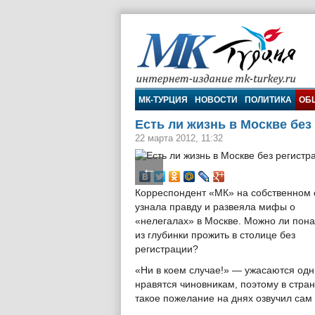
МК-Турция
МК-ТУРЦИЯ
НОВОСТИ
ПОЛИТИКА
ОБ
Есть ли жизнь в Москве без
22 марта 2012, 11:32
←
Корреспондент «МК» на собственном
узнала правду и развеяла мифы о
«нелегалах» в Москве. Можно ли пон
из глубинки прожить в столице без
регистрации?
«Ни в коем случае!» — ужасаются одни
нравятся чиновникам, поэтому в стра
такое пожелание на днях озвучил сам