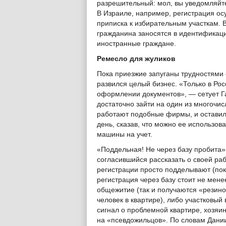
разрешительный: мол, вы уведомляйт
В Израиле, например, регистрация ос
приписка к избирательным участкам. В
гражданина заносятся в идентификаци
иностранные граждане.
Ремесло для жуликов
Пока приезжие запуганы трудностями 
развился целый бизнес. «Только в Ро
оформлении документов», — сетует Г
достаточно зайти на один из многочис
работают подобные фирмы, и оставил
день, сказав, что можно ее использов
машины на учет.
«Поддельная! Не через базу пробита»
согласившийся рассказать о своей ра
регистрации просто подделывают (по
регистрация через базу стоит не мене
общежитие (так и получаются «резино
человек в квартире), либо участковый 
сигнал о проблемной квартире, хозяи
на «псевдожильцов». По словам Дани