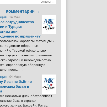
Опросы →
Комментарии →
рция
| 14 Май
ое сотрудничество
ии и Турции:
атизм или
жденное возвращение?
 бельгийской королевы Матильды и
сание девяти оборонных
шений с Турцией официально
няют двумя главными причинами:
йской угрозой и необходимостью
лять европейскую оборонную
шленность. →
рция
| 04 Март
у Иран не бьёт по
канским базам в
и
же несколько дней обстреливает
анские базы в странах
ского залива: Бахрейн, Катар,