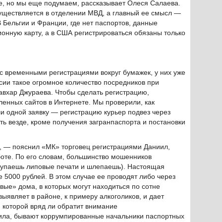
е, но мы еще подумаем, рассказывает Олеся Салаева.
уществляется в отделении МВД, а главный ее смысл —
 Бельгии и Франции, где нет паспортов, данные
онную карту, а в США регистрироваться обязаны только
с временными регистрациями вокруг бумажек, у них уже
ссии такое огромное количество посредников при
авхар Джураева. Чтобы сделать регистрацию,
ленных сайтов в Интернете. Мы проверили, как
и одной заявку — регистрацию курьер подвез через
ать везде, кроме получения загранпаспорта и постановки
, — пояснил «МК» торговец регистрациями Даниил,
боте. По его словам, большинство мошенников
купаешь липовые печати и шлепаешь). Настоящая
е 5000 рублей. В этом случае ее проводят либо через
вые» дома, в которых могут находиться по сотне
выявляет в районе, к примеру алкоголиков, и дает
н которой вряд ли обратит внимание
ила, бывают коррумпированные начальники паспортных