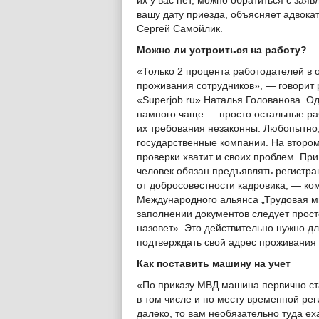
их у вас нет, можно обратиться с за
вашу дату приезда, объясняет адвока
Сергей Самойлик.
Можно ли устроиться на работу?
«Только 2 процента работодателей в 
проживания сотрудников», — говорит 
«Superjob.ru» Наталья Голованова. Од
намного чаще — просто остальные раб
их требования незаконны. Любопытно,
государственные компании. На второ
проверки хватит и своих проблем. При
человек обязан предъявлять регистра
от добросовестности кадровика, — к
Международного альянса „Трудовая м
заполнении документов следует прост
назовет». Это действительно нужно д
подтверждать свой адрес проживания 
Как поставить машину на учет
«По приказу МВД машина первично ста
в том числе и по месту временной рег
далеко, то вам необязательно туда е