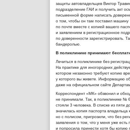
защиты автовладельцев Виктор Травин
подразделение ГАИ и получить акт ос
письменной форме написать доверенно
о том, чтобы он там поставил машину 
по почте вместе с копией вашего пас
и заявлением в регистрационное под
по доверенности зарегистрировать. Т
бандеролью.
В поликлинике принимают бесплат
Лечиться в поликлинике без регистрац
На практике для иногородних действу
котором незаконно требуют копию вр
у которого вы живете. Информацию о
даже на официальном сайте Департам
Корреспондент «МК» обзвонил и обход
не принимали. Так, в поликлинике №
стояли 3 человека. В списке из пяти 
значилась копия паспорта владельца 
но с полисом, пригрозили, что без ре
заявления о том, что у меня уже есть
и попросила принести хотя бы копию 