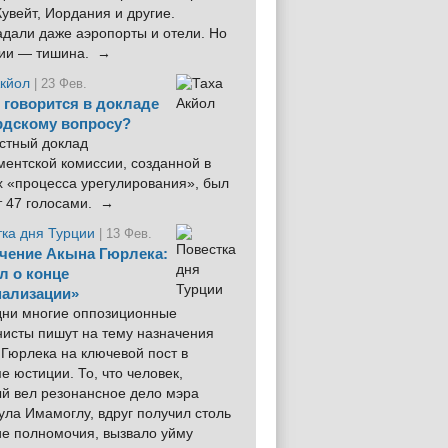
увейт, Иордания и другие.
дали даже аэропорты и отели. Но
ции — тишина. →
Акйол
| 23 Фев.
 говорится в докладе
рдскому вопросу?
стный доклад
ентской комиссии, созданной в
х «процесса урегулирования», был
т 47 голосами. →
тка дня Турции
| 13 Фев.
чение Акына Гюрлека:
л о конце
ализации»
 дни многие оппозиционные
нисты пишут на тему назначения
Гюрлека на ключевой пост в
е юстиции. То, что человек,
ый вел резонансное дело мэра
ла Имамоглу, вдруг получил столь
ие полномочия, вызвало уйму