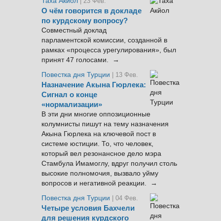
Таха Акйол
| 23 Фев.
О чём говорится в докладе
по курдскому вопросу?
Совместный доклад
парламентской комиссии, созданной в
рамках «процесса урегулирования», был
принят 47 голосами. →
Повестка дня Турции
| 13 Фев.
Назначение Акына Гюрлека:
Сигнал о конце
«нормализации»
В эти дни многие оппозиционные
колумнисты пишут на тему назначения
Акына Гюрлека на ключевой пост в
системе юстиции. То, что человек,
который вел резонансное дело мэра
Стамбула Имамоглу, вдруг получил столь
высокие полномочия, вызвало уйму
вопросов и негативной реакции. →
Повестка дня Турции
| 04 Фев.
Четыре условия Бахчели
для решения курдского