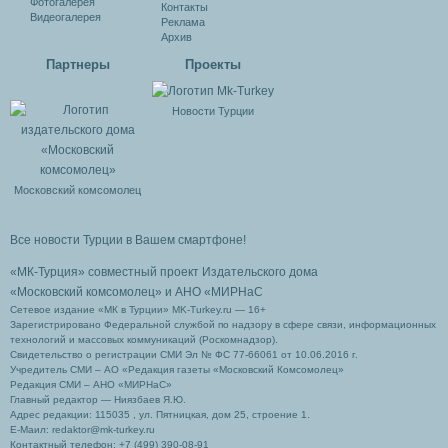
Фотогалерея
Контакты
Видеогалерея
Реклама
Архив
Партнеры
Проекты
Новости Турции
Московский комсомолец
Все новости Турции в Вашем смартфоне!
«МК-Турция» совместный проект Издательского дома
«Московский комсомолец»
и АНО «МИРНаС
Сетевое издание «МК в Турции» MK-Turkey.ru — 16+
Зарегистрировано Федеральной службой по надзору в сфере связи, информационных
технологий и массовых коммуникаций (Роскомнадзор).
Свидетельство о регистрации СМИ Эл № ФС 77-66061 от 10.06.2016 г.
Учредитель СМИ – АО «Редакция газеты «Московский Комсомолец»
Редакция СМИ – АНО «МИРНаС»
Главный редактор — Ниязбаев Я.Ю.
Адрес редакции: 115035 , ул. Пятницкая, дом 25, строение 1.
Е-Маил: redaktor@mk-turkey.ru
Контактный телефон: +7 (499) 390-08-91