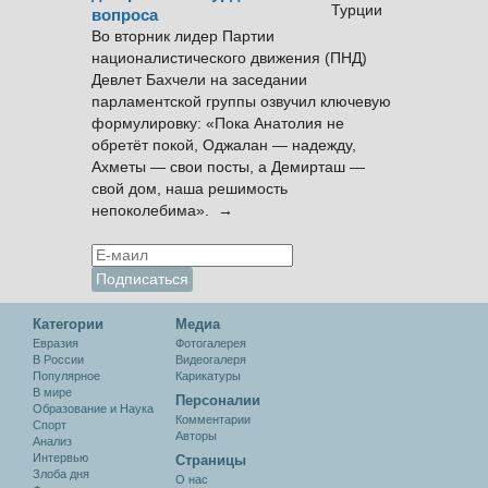
вопроса
Во вторник лидер Партии
националистического движения (ПНД)
Девлет Бахчели на заседании
парламентской группы озвучил ключевую
формулировку: «Пока Анатолия не
обретёт покой, Оджалан — надежду,
Ахметы — свои посты, а Демирташ —
свой дом, наша решимость
непоколебима». →
Категории
Медиа
Евразия
Фотогалерея
В России
Видеогалеря
Популярное
Карикатуры
В мире
Персоналии
Образование и Наука
Комментарии
Спорт
Авторы
Анализ
Интервью
Cтраницы
Злоба дня
О нас