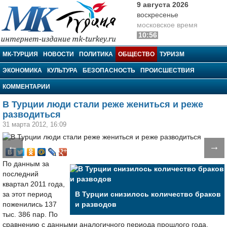
9 августа 2026
воскресенье
московское время
10:56
МК-Турция
МК-ТУРЦИЯ
НОВОСТИ
ПОЛИТИКА
ОБЩЕСТВО
ТУРИЗМ
ЭКОНОМИКА
КУЛЬТУРА
БЕЗОПАСНОСТЬ
ПРОИСШЕСТВИЯ
КОММЕНТАРИИ
В Турции люди стали реже жениться и реже
разводиться
31 марта 2012, 16:09
←
→
По данным за
последний
квартал 2011 года,
за этот период
В Турции снизилось количество браков
поженились 137
и разводов
тыс. 386 пар. По
сравнению с данными аналогичного периода прошлого года,