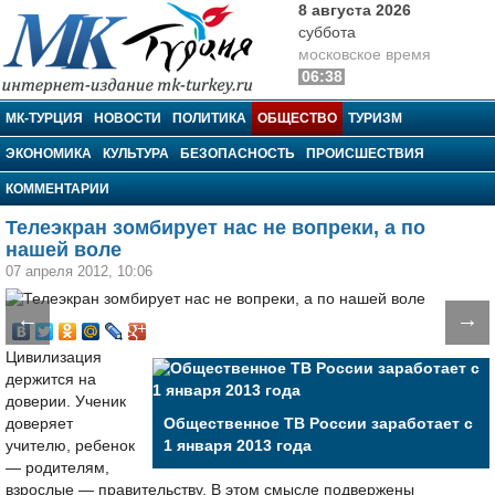
8 августа 2026
суббота
московское время
06:38
МК-Турция
МК-ТУРЦИЯ
НОВОСТИ
ПОЛИТИКА
ОБЩЕСТВО
ТУРИЗМ
ЭКОНОМИКА
КУЛЬТУРА
БЕЗОПАСНОСТЬ
ПРОИСШЕСТВИЯ
КОММЕНТАРИИ
Телеэкран зомбирует нас не вопреки, а по
нашей воле
07 апреля 2012, 10:06
←
→
Цивилизация
держится на
доверии. Ученик
доверяет
Общественное ТВ России заработает с
учителю, ребенок
1 января 2013 года
— родителям,
взрослые — правительству. В этом смысле подвержены