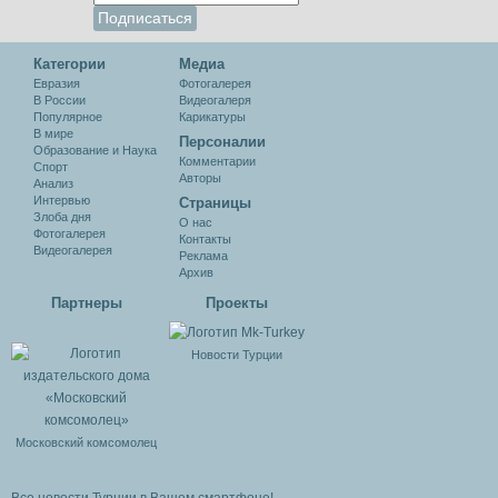
Категории
Медиа
Евразия
Фотогалерея
В России
Видеогалеря
Популярное
Карикатуры
В мире
Персоналии
Образование и Наука
Комментарии
Спорт
Авторы
Анализ
Интервью
Cтраницы
Злоба дня
О нас
Фотогалерея
Контакты
Видеогалерея
Реклама
Архив
Партнеры
Проекты
Новости Турции
Московский комсомолец