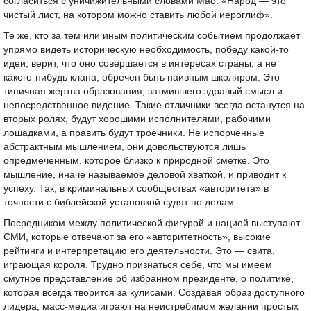
согласиться с уничижительными словами Мао: «Народ — это
чистый лист, на котором можно ставить любой иероглиф».
Те же, кто за тем или иным политическим событием продолжает
упрямо видеть историческую необходимость, победу какой-то
идеи, верит, что оно совершается в интересах страны, а не
какого-нибудь клана, обречен быть наивным школяром. Это
типичная жертва образования, затмившего здравый смысл и
непосредственное видение. Такие отличники всегда останутся на
вторых ролях, будут хорошими исполнителями, рабочими
лошадками, а править будут троечники. Не испорченные
абстрактным мышлением, они довольствуются лишь
опредмеченным, которое близко к природной сметке. Это
мышление, иначе называемое деловой хваткой, и приводит к
успеху. Так, в криминальных сообществах «авторитета» в
точности с библейской установкой судят по делам.
Посредником между политической фигурой и нацией выступают
СМИ, которые отвечают за его «авторитетность», высокие
рейтинги и интерпретацию его деятельности. Это — свита,
играющая короля. Трудно признаться себе, что мы имеем
смутное представление об избранном президенте, о политике,
которая всегда творится за кулисами. Создавая образ доступного
лидера, масс-медиа играют на неистребимом желании простых