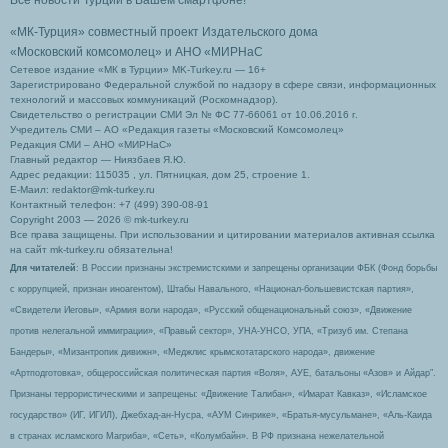
Все новости Турции в Вашем смартфоне!
«МК-Турция» совместный проект Издательского дома
«Московский комсомолец»
и АНО «МИРНаС
Сетевое издание «МК в Турции» MK-Turkey.ru — 16+
Зарегистрировано Федеральной службой по надзору в сфере связи, информационных
технологий и массовых коммуникаций (Роскомнадзор).
Свидетельство о регистрации СМИ Эл № ФС 77-66061 от 10.06.2016 г.
Учредитель СМИ – АО «Редакция газеты «Московский Комсомолец»
Редакция СМИ – АНО «МИРНаС»
Главный редактор — Ниязбаев Я.Ю.
Адрес редакции: 115035 , ул. Пятницкая, дом 25, строение 1.
Е-Маил: redaktor@mk-turkey.ru
Контактный телефон: +7 (499) 390-08-91
Copyright 2003 — 2026 © mk-turkey.ru
Все права защищены. При использовании и цитировании материалов активная ссылка
на сайт mk-turkey.ru обязательна!
Для читателей
: В России признаны экстремистскими и запрещены организации ФБК (Фонд борьбы
с коррупцией, признан иноагентом), Штабы Навального, «Национал-большевистская партия»,
«Свидетели Иеговы», «Армия воли народа», «Русский общенациональный союз», «Движение
против нелегальной иммиграции», «Правый сектор», УНА-УНСО, УПА, «Тризуб им. Степана
Бандеры», «Мизантропик дивижн», «Меджлис крымскотатарского народа», движение
«Артподготовка», общероссийская политическая партия «Воля», АУЕ, батальоны «Азов» и Айдар″.
Признаны террористическими и запрещены: «Движение Талибан», «Имарат Кавказ», «Исламское
государство» (ИГ, ИГИЛ), Джебхад-ан-Нусра, «АУМ Синрике», «Братья-мусульмане», «Аль-Каида
в странах исламского Магриба», «Сеть», «Колумбайн». В РФ признана нежелательной