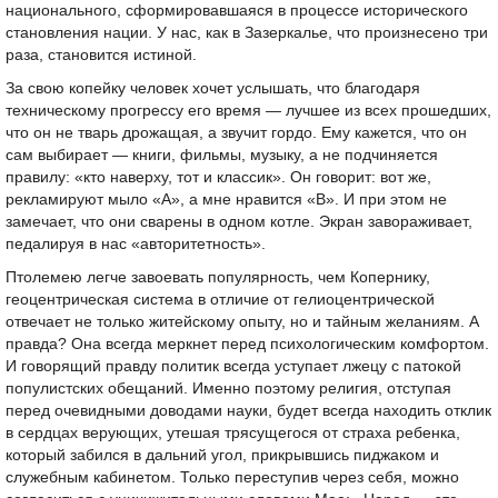
национального, сформировавшаяся в процессе исторического
становления нации. У нас, как в Зазеркалье, что произнесено три
раза, становится истиной.
За свою копейку человек хочет услышать, что благодаря
техническому прогрессу его время — лучшее из всех прошедших,
что он не тварь дрожащая, а звучит гордо. Ему кажется, что он
сам выбирает — книги, фильмы, музыку, а не подчиняется
правилу: «кто наверху, тот и классик». Он говорит: вот же,
рекламируют мыло «А», а мне нравится «В». И при этом не
замечает, что они сварены в одном котле. Экран завораживает,
педалируя в нас «авторитетность».
Птолемею легче завоевать популярность, чем Копернику,
геоцентрическая система в отличие от гелиоцентрической
отвечает не только житейскому опыту, но и тайным желаниям. А
правда? Она всегда меркнет перед психологическим комфортом.
И говорящий правду политик всегда уступает лжецу с патокой
популистских обещаний. Именно поэтому религия, отступая
перед очевидными доводами науки, будет всегда находить отклик
в сердцах верующих, утешая трясущегося от страха ребенка,
который забился в дальний угол, прикрывшись пиджаком и
служебным кабинетом. Только переступив через себя, можно