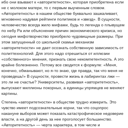
ибо они взывают к «авторитетности», которая приобретена если
не с молоком матери, то с первым выученным словом.
«Авторитетность» в нашем обществе буквально зашкаливает,
мгновенно надувая рейтинги политиков и «звезд». В сущности,
человечество всегда жило мифами, будь то легенда о плывущем
по небу Ра или объяснение причин экономического кризиса, но
сегодня мифотворчество приобрело чудовищные размеры. При
этом запущенный со школьной скамьи механизм
«авторитетности» не дает осознать собственную зависимость от
политтехнологий. Для этого надо отрешиться от иллюзии
«собственного» мнения, признать свою некомпетентность. А это
крайне болезненно. Потому все сводится к формуле: «Меня,
конечно, обманывают, но я-то знаю, где правда, так что меня не
проведешь!» В сущности, провести жизнь в лабиринтах лжи —
это ли не счастье? Университеты, развивая «авторитетность»,
выпускают миллионы покорных, а единицы упрямцев не меняют
картины.
Степень «авторитетности» в обществе трудно измерить. Это
чувство имеет подсознательные корни, так что соцопрос
накануне выборов может показать катастрофическое недоверие
власти, а на другой день за нее проголосует большинство.
«Авторитетность» — черта характера, в том числе и