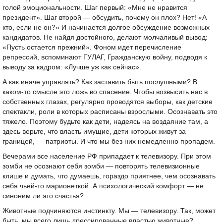
голой эмоциональности. Шаг первый: «Мне не нравится
президент». Шаг второй — обсудить, почему он плох? Нет! «А
кто, если не он?» И начинается долгое обсуждение возможных
кандидатов. Не найдя достойного, делают молчаливый вывод:
«Пусть остается прежний». Фоном идет перечисление
репрессий, вспоминают ГУЛАГ, Гражданскую войну, подводя к
выводу за кадром: «Лучше уж как сейчас».
А как иначе управлять? Как заставить быть послушными? В
каком-то смысле это ложь во спасение. Чтобы возвысить нас в
собственных глазах, регулярно проводятся выборы, как детские
спектакли, роли в которых расписаны взрослыми. Осознавать это
тяжело. Поэтому будьте как дети, надеясь на воздаяние там, а
здесь верьте, что власть имущие, дети которых живут за
границей, — патриоты. И что мы без них немедленно пропадем.
Вечерами все население РФ припадает к телевизору. При этом
зомби не осознают себя зомби — повторять телевизионные
клише и думать, что думаешь, гораздо приятнее, чем осознавать
себя чьей-то марионеткой. А психологический комфорт — не
синоним ли это счастья?
Животные подчиняются инстинкту. Мы — телевизору. Так, может
быть, мы всего лишь дрессированные властью животные?