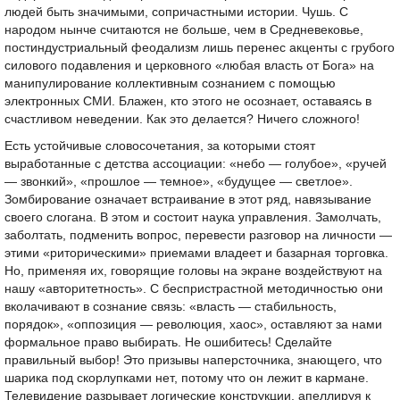
людей быть значимыми, сопричастными истории. Чушь. С
народом нынче считаются не больше, чем в Средневековье,
постиндустриальный феодализм лишь перенес акценты с грубого
силового подавления и церковного «любая власть от Бога» на
манипулирование коллективным сознанием с помощью
электронных СМИ. Блажен, кто этого не осознает, оставаясь в
счастливом неведении. Как это делается? Ничего сложного!
Есть устойчивые словосочетания, за которыми стоят
выработанные с детства ассоциации: «небо — голубое», «ручей
— звонкий», «прошлое — темное», «будущее — светлое».
Зомбирование означает встраивание в этот ряд, навязывание
своего слогана. В этом и состоит наука управления. Замолчать,
заболтать, подменить вопрос, перевести разговор на личности —
этими «риторическими» приемами владеет и базарная торговка.
Но, применяя их, говорящие головы на экране воздействуют на
нашу «авторитетность». С беспристрастной методичностью они
вколачивают в сознание связь: «власть — стабильность,
порядок», «оппозиция — революция, хаос», оставляют за нами
формальное право выбирать. Не ошибитесь! Сделайте
правильный выбор! Это призывы наперсточника, знающего, что
шарика под скорлупками нет, потому что он лежит в кармане.
Телевидение разрывает логические конструкции, апеллируя к