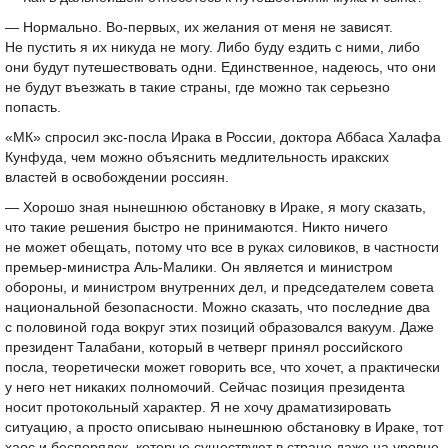
— Нормально. Во-первых, их желания от меня не зависят.
Не пустить я их никуда не могу. Либо буду ездить с ними, либо
они будут путешествовать одни. Единственное, надеюсь, что они
не будут въезжать в такие страны, где можно так серьезно
попасть.
«МК» спросил экс-посла Ирака в России, доктора Аббаса Халафа
Кунфуда, чем можно объяснить медлительность иракских
властей в освобождении россиян.
— Хорошо зная нынешнюю обстановку в Ираке, я могу сказать,
что такие решения быстро не принимаются. Никто ничего
не может обещать, потому что все в руках силовиков, в частности
премьер-министра Аль-Малики. Он является и министром
обороны, и министром внутренних дел, и председателем совета
национальной безопасности. Можно сказать, что последние два
с половиной года вокруг этих позиций образовался вакуум. Даже
президент Талабани, который в четверг принял российского
посла, теоретически может говорить все, что хочет, а практически
у него нет никаких полномочий. Сейчас позиция президента
носит протокольный характер. Я не хочу драматизировать
ситуацию, а просто описываю нынешнюю обстановку в Ираке, тот
хаос и беспорядок, которые существуют в стране даже на уровне