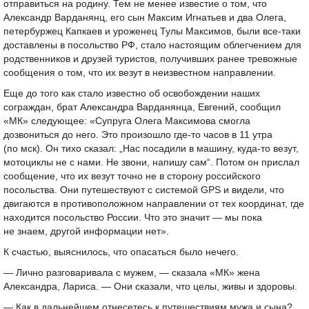
отправиться на родину. Тем не менее известие о том, что
Александр Варданянц, его сын Максим Игнатьев и два Олега,
петербуржец Капкаев и уроженец Тулы Максимов, были все-таки
доставлены в посольство РФ, стало настоящим облегчением для
родственников и друзей туристов, получивших ранее тревожные
сообщения о том, что их везут в неизвестном направлении.
Еще до того как стало известно об освобождении наших
сограждан, брат Александра Варданянца, Евгений, сообщил
«МК» следующее: «Супруга Олега Максимова смогла
дозвониться до него. Это произошло где-то часов в 11 утра
(по мск). Он тихо сказал: „Нас посадили в машину, куда-то везут,
мотоциклы не с нами. Не звони, напишу сам“. Потом он прислал
сообщение, что их везут точно не в сторону российского
посольства. Они путешествуют с системой GPS и видели, что
двигаются в противоположном направлении от тех координат, где
находится посольство России. Что это значит — мы пока
не знаем, другой информации нет».
К счастью, выяснилось, что опасаться было нечего.
— Лично разговаривала с мужем, — сказала «МК» жена
Александра, Лариса. — Они сказали, что целы, живы и здоровы.
— Как в дальнейшем отнесетесь к путешествиям мужа и сына?