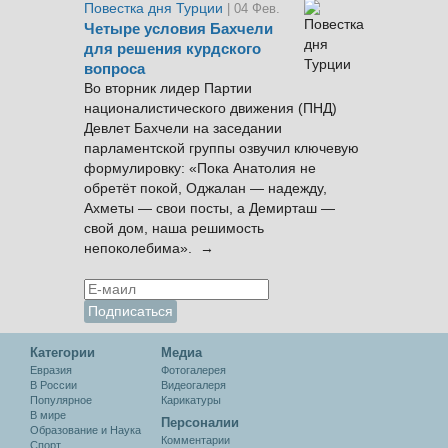
Повестка дня Турции
| 04 Фев.
Четыре условия Бахчели
для решения курдского
вопроса
Во вторник лидер Партии
националистического движения (ПНД)
Девлет Бахчели на заседании
парламентской группы озвучил ключевую
формулировку: «Пока Анатолия не
обретёт покой, Оджалан — надежду,
Ахметы — свои посты, а Демирташ —
свой дом, наша решимость
непоколебима». →
Категории
Медиа
Евразия
Фотогалерея
В России
Видеогалеря
Популярное
Карикатуры
В мире
Персоналии
Образование и Наука
Комментарии
Спорт