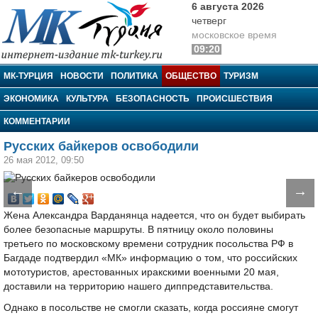
6 августа 2026
четверг
московское время
09:20
МК-Турция
МК-ТУРЦИЯ
НОВОСТИ
ПОЛИТИКА
ОБЩЕСТВО
ТУРИЗМ
ЭКОНОМИКА
КУЛЬТУРА
БЕЗОПАСНОСТЬ
ПРОИСШЕСТВИЯ
КОММЕНТАРИИ
Русских байкеров освободили
26 мая 2012, 09:50
←
→
Жена Александра Варданянца надеется, что он будет выбирать
более безопасные маршруты. В пятницу около половины
третьего по московскому времени сотрудник посольства РФ в
Багдаде подтвердил «МК» информацию о том, что российских
мототуристов, арестованных иракскими военными 20 мая,
доставили на территорию нашего диппредставительства.
Однако в посольстве не смогли сказать, когда россияне смогут