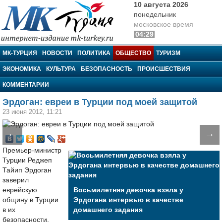
10 августа 2026
понедельник
московское время
04:29
МК-Турция
МК-ТУРЦИЯ
НОВОСТИ
ПОЛИТИКА
ОБЩЕСТВО
ТУРИЗМ
ЭКОНОМИКА
КУЛЬТУРА
БЕЗОПАСНОСТЬ
ПРОИСШЕСТВИЯ
КОММЕНТАРИИ
Эрдоган: евреи в Турции под моей защитой
23 июня 2012, 11:21
←
→
Премьер-министр
Турции Реджеп
Тайип Эрдоган
заверил
еврейскую
Восьмилетняя девочка взяла у
общину в Турции
Эрдогана интервью в качестве
в их
домашнего задания
безопасности,