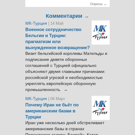
Опросы →
Комментарии →
МК-Турция
| 14 Май
Военное сотрудничество
Бельгии и Турции:
прагматизм или
вынужденное возвращение?
Визит бельгийской королевы Матильды и
подписание девяти оборонных
соглашений с Турцией официально
объясняют двумя главными причинами:
российской угрозой и необходимостью
укреплять европейскую оборонную
промышленность. →
МК-Турция
| 04 Март
Почему Иран не бьёт по
американским базам в
Турции
Иран уже несколько дней обстреливает
американские базы в странах
Персидского залива: Бахрейн, Катар,