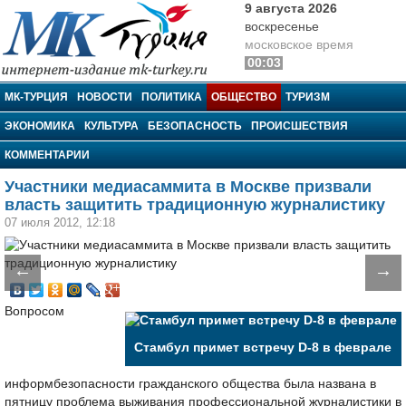
9 августа 2026
воскресенье
московское время
00:03
МК-Турция
МК-ТУРЦИЯ
НОВОСТИ
ПОЛИТИКА
ОБЩЕСТВО
ТУРИЗМ
ЭКОНОМИКА
КУЛЬТУРА
БЕЗОПАСНОСТЬ
ПРОИСШЕСТВИЯ
КОММЕНТАРИИ
Участники медиасаммита в Москве призвали
власть защитить традиционную журналистику
07 июля 2012, 12:18
←
→
Вопросом
Стамбул примет встречу D-8 в феврале
информбезопасности гражданского общества была названа в
пятницу проблема выживания профессиональной журналистики в