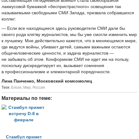
составляющая пятидневной войны» стала своеобразной
лакмусовой бумажкой «беспристрастного» освещения так
называемыми свободными СМИ Запада, призвала собравшихся
коллег:
— Если все находящиеся здесь руководители СМИ дали бы
своего рода клятву журналистов, мы бы уже смогли изменить мир
к лучшему. Мне действительно кажется, что в меняющемся мире,
где ведутся войны, убивают детей, самыми важными остаются
общечеловеческие ценности, и задача журналистов —
не забывать об этом. Конформизм СМИ не идет им на пользу,
поскольку дискредитирует их, вызывает сомнения
в профессионализме и элементарной порядочности.
Лина Панченко, Московский комсомолец
Tеги:
Блоги
,
Мир
,
Россия
Материалы по теме:
Стамбул примет