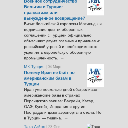
Военное сотрудничество
Бельгии и Турции:
прагматизм или
вынужденное возвращение?
Визит бельгийской королевы Матильды и
подписание девяти оборонных
соглашений с Турцией официально
объясняют двумя главными причинами:
российской угрозой и необходимостью
укреплять европейскую оборонную
промышленность. →
МК-Турция
| 04 Март
Почему Иран не бьёт по
американским базам в
Турции
Иран уже несколько дней обстреливает
американские базы в странах
Персидского залива: Бахрейн, Катар,
ОАЭ, Кувейт, Иордания и другие.
Пострадали даже аэропорты и отели. Но
в Турции — тишина. →
Таха Акйол
| 23 Фев.