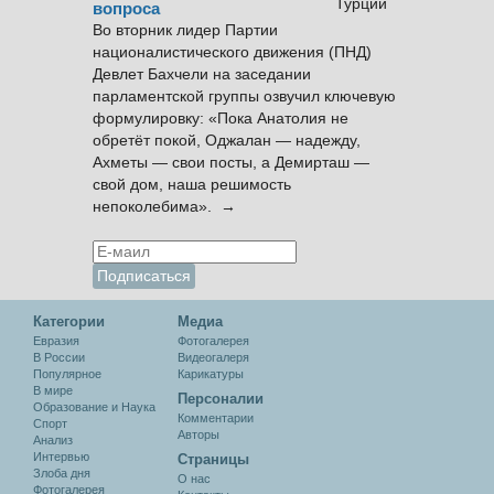
вопроса
Во вторник лидер Партии
националистического движения (ПНД)
Девлет Бахчели на заседании
парламентской группы озвучил ключевую
формулировку: «Пока Анатолия не
обретёт покой, Оджалан — надежду,
Ахметы — свои посты, а Демирташ —
свой дом, наша решимость
непоколебима». →
Категории
Медиа
Евразия
Фотогалерея
В России
Видеогалеря
Популярное
Карикатуры
В мире
Персоналии
Образование и Наука
Комментарии
Спорт
Авторы
Анализ
Интервью
Cтраницы
Злоба дня
О нас
Фотогалерея