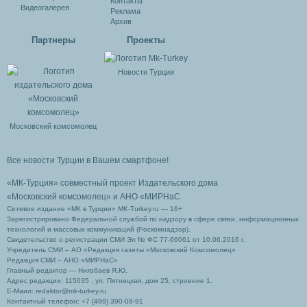
Контакты
Видеогалерея
Реклама
Архив
Партнеры
Проекты
Новости Турции
Московский комсомолец
Все новости Турции в Вашем смартфоне!
«МК-Турция» совместный проект Издательского дома
«Московский комсомолец»
и АНО «МИРНаС
Сетевое издание «МК в Турции» MK-Turkey.ru — 16+
Зарегистрировано Федеральной службой по надзору в сфере связи, информационных
технологий и массовых коммуникаций (Роскомнадзор).
Свидетельство о регистрации СМИ Эл № ФС 77-66061 от 10.06.2016 г.
Учредитель СМИ – АО «Редакция газеты «Московский Комсомолец»
Редакция СМИ – АНО «МИРНаС»
Главный редактор — Ниязбаев Я.Ю.
Адрес редакции: 115035 , ул. Пятницкая, дом 25, строение 1.
Е-Маил: redaktor@mk-turkey.ru
Контактный телефон: +7 (499) 390-08-91