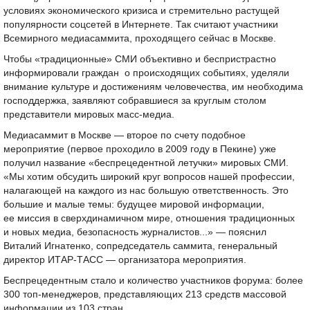
условиях экономического кризиса и стремительно растущей
популярности соцсетей в Интернете. Так считают участники
Всемирного медиасаммита, проходящего сейчас в Москве.
Чтобы «традиционные» СМИ объективно и беспристрастно
информировали граждан о происходящих событиях, уделяли
внимание культуре и достижениям человечества, им необходима
господдержка, заявляют собравшиеся за круглым столом
представители мировых масс-медиа.
Медиасаммит в Москве — второе по счету подобное
мероприятие (первое проходило в 2009 году в Пекине) уже
получил название «беспрецедентной летучки» мировых СМИ.
«Мы хотим обсудить широкий круг вопросов нашей профессии,
налагающей на каждого из нас большую ответственность. Это
большие и малые темы: будущее мировой информации,
ее миссия в сверхдинамичном мире, отношения традиционных
и новых медиа, безопасность журналистов...» — пояснил
Виталий Игнатенко, сопредседатель саммита, генеральный
директор ИТАР-ТАСС — организатора мероприятия.
Беспрецедентным стало и количество участников форума: более
300 топ-менеджеров, представляющих 213 средств массовой
информации из 103 стран.