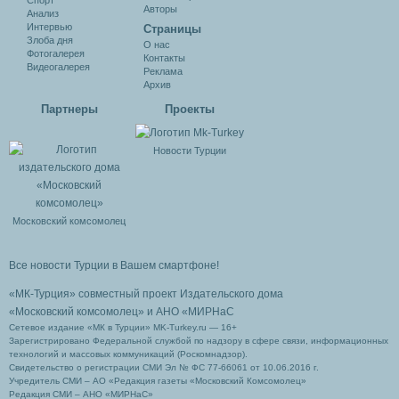
Спорт
Авторы
Анализ
Интервью
Cтраницы
Злоба дня
О нас
Фотогалерея
Контакты
Видеогалерея
Реклама
Архив
Партнеры
Проекты
Новости Турции
Московский комсомолец
Все новости Турции в Вашем смартфоне!
«МК-Турция» совместный проект Издательского дома
«Московский комсомолец»
и АНО «МИРНаС
Сетевое издание «МК в Турции» MK-Turkey.ru — 16+
Зарегистрировано Федеральной службой по надзору в сфере связи, информационных
технологий и массовых коммуникаций (Роскомнадзор).
Свидетельство о регистрации СМИ Эл № ФС 77-66061 от 10.06.2016 г.
Учредитель СМИ – АО «Редакция газеты «Московский Комсомолец»
Редакция СМИ – АНО «МИРНаС»