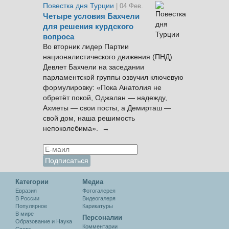
Повестка дня Турции
| 04 Фев.
Четыре условия Бахчели
для решения курдского
вопроса
Во вторник лидер Партии
националистического движения (ПНД)
Девлет Бахчели на заседании
парламентской группы озвучил ключевую
формулировку: «Пока Анатолия не
обретёт покой, Оджалан — надежду,
Ахметы — свои посты, а Демирташ —
свой дом, наша решимость
непоколебима». →
Категории
Медиа
Евразия
Фотогалерея
В России
Видеогалеря
Популярное
Карикатуры
В мире
Персоналии
Образование и Наука
Комментарии