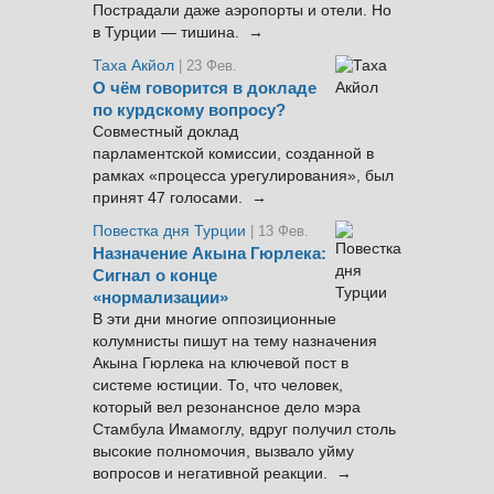
Пострадали даже аэропорты и отели. Но
в Турции — тишина. →
Таха Акйол
| 23 Фев.
О чём говорится в докладе
по курдскому вопросу?
Совместный доклад
парламентской комиссии, созданной в
рамках «процесса урегулирования», был
принят 47 голосами. →
Повестка дня Турции
| 13 Фев.
Назначение Акына Гюрлека:
Сигнал о конце
«нормализации»
В эти дни многие оппозиционные
колумнисты пишут на тему назначения
Акына Гюрлека на ключевой пост в
системе юстиции. То, что человек,
который вел резонансное дело мэра
Стамбула Имамоглу, вдруг получил столь
высокие полномочия, вызвало уйму
вопросов и негативной реакции. →