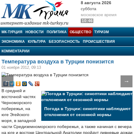
8 августа 2026
суббота
московское время
10:46
МК-Турция
МК-ТУРЦИЯ
НОВОСТИ
ПОЛИТИКА
ОБЩЕСТВО
ТУРИЗМ
ЭКОНОМИКА
КУЛЬТУРА
БЕЗОПАСНОСТЬ
ПРОИСШЕСТВИЯ
КОММЕНТАРИИ
Температура воздуха в Турции понизится
01 ноября 2012, 09:13
←
→
В средней и
восточной частях
Черноморского
побережья, на
Погода в Турции: синоптики наблюдают
юге Эгейского
отклонения от сезонной нормы
моря, в западной
части Средиземноморского побережья, а также начиная с вечера
на юге и востоке Центральной Анатолии пройдут ливневые дожди