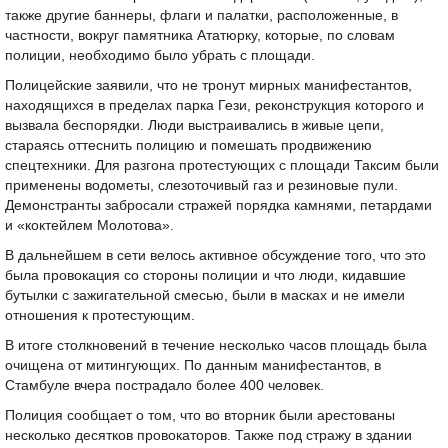
также другие баннеры, флаги и палатки, расположенные, в
частности, вокруг памятника Ататюрку, которые, по словам
полиции, необходимо было убрать с площади.
Полицейские заявили, что не тронут мирных манифестантов,
находящихся в пределах парка Гези, реконструкция которого и
вызвала беспорядки. Люди выстраивались в живые цепи,
стараясь оттеснить полицию и помешать продвижению
спецтехники. Для разгона протестующих с площади Таксим были
применены водометы, слезоточивый газ и резиновые пули.
Демонстранты забросали стражей порядка камнями, петардами
и «коктейлем Молотова».
В дальнейшем в сети велось активное обсуждение того, что это
была провокация со стороны полиции и что люди, кидавшие
бутылки с зажигательной смесью, были в масках и не имели
отношения к протестующим.
В итоге столкновений в течение несколько часов площадь была
очищена от митингующих. По данным манифестантов, в
Стамбуле вчера пострадало более 400 человек.
Полиция сообщает о том, что во вторник были арестованы
несколько десятков провокаторов. Также под стражу в здании