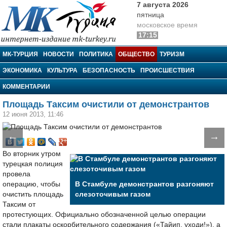
7 августа 2026
пятница
московское время
17:15
МК-Турция
МК-ТУРЦИЯ
НОВОСТИ
ПОЛИТИКА
ОБЩЕСТВО
ТУРИЗМ
ЭКОНОМИКА
КУЛЬТУРА
БЕЗОПАСНОСТЬ
ПРОИСШЕСТВИЯ
КОММЕНТАРИИ
Площадь Таксим очистили от демонстрантов
12 июня 2013, 11:46
←
→
Во вторник утром
турецкая полиция
провела
операцию, чтобы
В Стамбуле демонстрантов разгоняют
очистить площадь
слезоточивым газом
Таксим от
протестующих. Официально обозначенной целью операции
стали плакаты оскорбительного содержания («Тайип, уходи!»), а