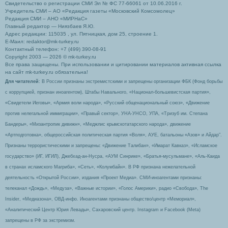
Свидетельство о регистрации СМИ Эл № ФС 77-66061 от 10.06.2016 г.
Учредитель СМИ – АО «Редакция газеты «Московский Комсомолец»
Редакция СМИ – АНО «МИРНаС»
Главный редактор — Ниязбаев Я.Ю.
Адрес редакции: 115035 , ул. Пятницкая, дом 25, строение 1.
Е-Маил: redaktor@mk-turkey.ru
Контактный телефон: +7 (499) 390-08-91
Copyright 2003 — 2026 © mk-turkey.ru
Все права защищены. При использовании и цитировании материалов активная ссылка
на сайт mk-turkey.ru обязательна!
Для читателей
: В России признаны экстремистскими и запрещены организации ФБК (Фонд борьбы
с коррупцией, признан иноагентом), Штабы Навального, «Национал-большевистская партия»,
«Свидетели Иеговы», «Армия воли народа», «Русский общенациональный союз», «Движение
против нелегальной иммиграции», «Правый сектор», УНА-УНСО, УПА, «Тризуб им. Степана
Бандеры», «Мизантропик дивижн», «Меджлис крымскотатарского народа», движение
«Артподготовка», общероссийская политическая партия «Воля», АУЕ, батальоны «Азов» и Айдар″.
Признаны террористическими и запрещены: «Движение Талибан», «Имарат Кавказ», «Исламское
государство» (ИГ, ИГИЛ), Джебхад-ан-Нусра, «АУМ Синрике», «Братья-мусульмане», «Аль-Каида
в странах исламского Магриба», «Сеть», «Колумбайн». В РФ признана нежелательной
деятельность «Открытой России», издания «Проект Медиа». СМИ-иноагентами признаны:
телеканал «Дождь», «Медуза», «Важные истории», «Голос Америки», радио «Свобода», The
Insider, «Медиазона», ОВД-инфо. Иноагентами признаны общество/центр «Мемориал»,
«Аналитический Центр Юрия Левады», Сахаровский центр. Instagram и Facebook (Metа)
запрещены в РФ за экстремизм.