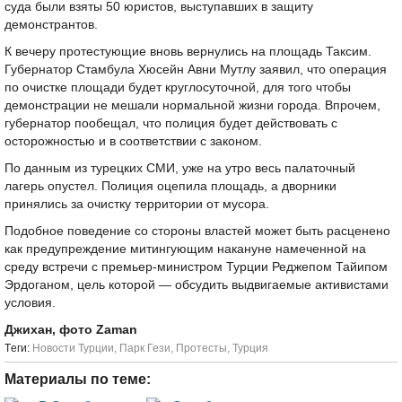
суда были взяты 50 юристов, выступавших в защиту
демонстрантов.
К вечеру протестующие вновь вернулись на площадь Таксим.
Губернатор Стамбула Хюсейн Авни Мутлу заявил, что операция
по очистке площади будет круглосуточной, для того чтобы
демонстрации не мешали нормальной жизни города. Впрочем,
губернатор пообещал, что полиция будет действовать с
осторожностью и в соответствии с законом.
По данным из турецких СМИ, уже на утро весь палаточный
лагерь опустел. Полиция оцепила площадь, а дворники
принялись за очистку территории от мусора.
Подобное поведение со стороны властей может быть расценено
как предупреждение митингующим накануне намеченной на
среду встречи с премьер-министром Турции Реджепом Тайипом
Эрдоганом, цель которой — обсудить выдвигаемые активистами
условия.
Джихан, фото Zaman
Tеги:
Новости Турции
,
Парк Гези
,
Протесты
,
Турция
Материалы по теме: