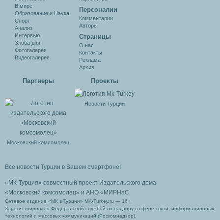
В мире
Персоналии
Образование и Наука
Комментарии
Спорт
Авторы
Анализ
Интервью
Cтраницы
Злоба дня
О нас
Фотогалерея
Контакты
Видеогалерея
Реклама
Архив
Партнеры
Проекты
Новости Турции
Московский комсомолец
Все новости Турции в Вашем смартфоне!
«МК-Турция» совместный проект Издательского дома
«Московский комсомолец»
и АНО «МИРНаС
Сетевое издание «МК в Турции» MK-Turkey.ru — 16+
Зарегистрировано Федеральной службой по надзору в сфере связи, информационных
технологий и массовых коммуникаций (Роскомнадзор).