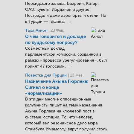
Персидского залива: Бахрейн, Катар,
ОАЭ, Кувейт, Иордания и другие.
Пострадали даже аэропорты и отели. Но
в Турции — тишина. →
Таха Акйол
| 23 Фев.
О чём говорится в докладе
по курдскому вопросу?
Совместный доклад
парламентской комиссии, созданной в
рамках «процесса урегулирования», был
принят 47 голосами. →
Повестка дня Турции
| 13 Фев.
Назначение Акына Гюрлека:
Сигнал о конце
«нормализации»
В эти дни многие оппозиционные
колумнисты пишут на тему назначения
Акына Гюрлека на ключевой пост в
системе юстиции. То, что человек,
который вел резонансное дело мэра
Стамбула Имамоглу, вдруг получил столь