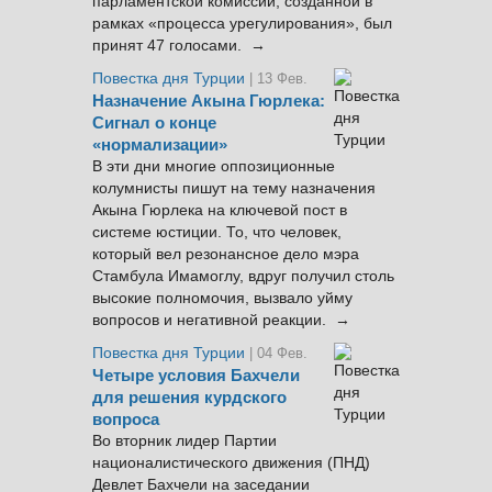
парламентской комиссии, созданной в
рамках «процесса урегулирования», был
принят 47 голосами. →
Повестка дня Турции
| 13 Фев.
Назначение Акына Гюрлека:
Сигнал о конце
«нормализации»
В эти дни многие оппозиционные
колумнисты пишут на тему назначения
Акына Гюрлека на ключевой пост в
системе юстиции. То, что человек,
который вел резонансное дело мэра
Стамбула Имамоглу, вдруг получил столь
высокие полномочия, вызвало уйму
вопросов и негативной реакции. →
Повестка дня Турции
| 04 Фев.
Четыре условия Бахчели
для решения курдского
вопроса
Во вторник лидер Партии
националистического движения (ПНД)
Девлет Бахчели на заседании