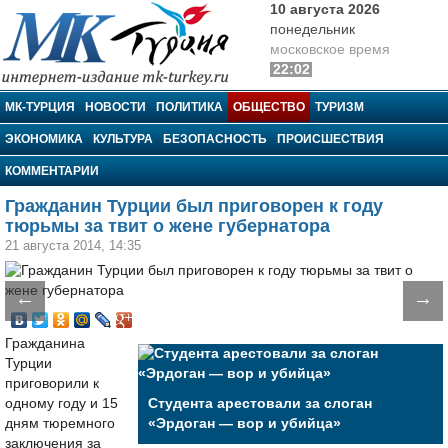
10 августа 2026
понедельник
московское время
22:02
МК-Турция
МК-ТУРЦИЯ
НОВОСТИ
ПОЛИТИКА
ОБЩЕСТВО
ТУРИЗМ
ЭКОНОМИКА
КУЛЬТУРА
БЕЗОПАСНОСТЬ
ПРОИСШЕСТВИЯ
КОММЕНТАРИИ
Гражданин Турции был приговорен к году
тюрьмы за твит о жене губернатора
21 августа 2014, 14:35
←
→
Гражданина
Турции
приговорили к
одному году и 15
Студента арестовали за слоган
дням тюремного
«Эрдоган — вор и убийца»
заключения за