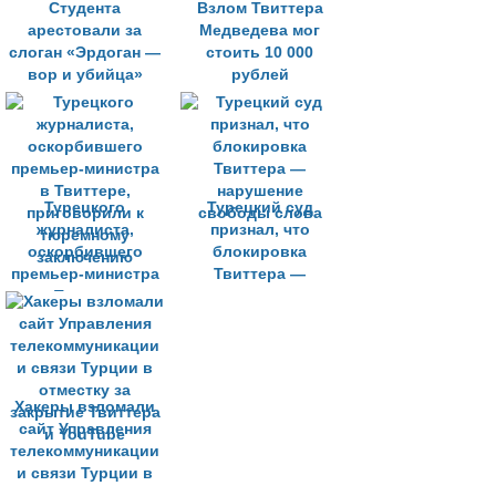
Студента
Взлом Твиттера
арестовали за
Медведева мог
слоган «Эрдоган —
стоить 10 000
вор и убийца»
рублей
Турецкого
Турецкий суд
журналиста,
признал, что
оскорбившего
блокировка
премьер-министра
Твиттера —
в Твиттере,
нарушение
приговорили к
свободы слова
тюремному
заключению
Хакеры взломали
сайт Управления
телекоммуникации
и связи Турции в
отместку за