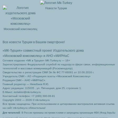
Новости Турции
Московский комсомолец
Все новости Турции в Вашем смартфоне!
«МК-Турция» совместный проект Издательского дома
«Московский комсомолец»
и АНО «МИРНаС
Сетевое издание «МК в Турции» MK-Turkey.ru — 16+
Зарегистрировано Федеральной службой по надзору в сфере связи, информационных
технологий и массовых коммуникаций (Роскомнадзор).
Свидетельство о регистрации СМИ Эл № ФС 77-66061 от 10.06.2016 г.
Учредитель СМИ – АО «Редакция газеты «Московский Комсомолец»
Редакция СМИ – АНО «МИРНаС»
Главный редактор — Ниязбаев Я.Ю.
Адрес редакции: 115035 , ул. Пятницкая, дом 25, строение 1.
Е-Маил: redaktor@mk-turkey.ru
Контактный телефон: +7 (499) 390-08-91
Copyright 2003 — 2026 © mk-turkey.ru
Все права защищены. При использовании и цитировании материалов активная ссылка
на сайт mk-turkey.ru обязательна!
Для читателей
: В России признаны экстремистскими и запрещены организации ФБК (Фонд борьбы