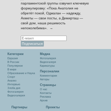
парламентской группы озвучил ключевую
формулировку: «Пока Анатолия не
обретёт покой, Оджалан — надежду,
Ахметы — свои посты, а Демирташ —
свой дом, наша решимость
непоколебима». →
Категории
Медиа
Евразия
Фотогалерея
В России
Видеогалеря
Популярное
Карикатуры
В мире
Персоналии
Образование и Наука
Комментарии
Спорт
Авторы
Анализ
Интервью
Cтраницы
Злоба дня
О нас
Фотогалерея
Контакты
Видеогалерея
Реклама
Архив
Партнеры
Проекты